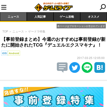
ニュース
人気記事
ゲーム攻略
オススメ
本ページはプロモーションが含まれています
TOP
＞
ニュース
＞
ゲードラ特集
【事前登録まとめ】今週のおすすめは事前登録が新
たに開始されたTCG『デュエルエクスマキナ』！
iOS
Android
2017-03-25 12:05:00