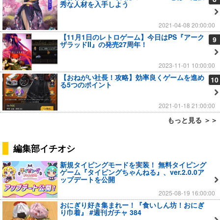
秀な人材を入手しよう
2021-04-08 20:00:00
【11月1日のレトロゲーム】今日はPS『アーク
9
ザラッドII』の発売27周年！
2023-11-01 10:00:00
【おねがい社長！攻略】効率良くゲームを進め
10
る5つのポイント
2021-01-18 21:00:00
もっと見る ＞＞
編集部イチオシ
新規タイピングモードを実装！ 無料タイピング
ゲーム『タイピングちゃんねる』、ver.2.0.0ア
ップデートを公開
2025-08-19 16:00:00
おにぎり好き集まれー！『食いしん坊！おにぎ
り巾着』 #週刊ガチャ 384