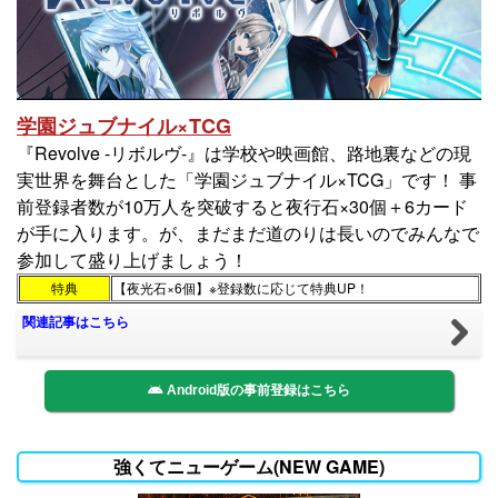
学園ジュブナイル×TCG
『Revolve -リボルヴ-』は学校や映画館、路地裏などの現
実世界を舞台とした「学園ジュブナイル×TCG」です！ 事
前登録者数が10万人を突破すると夜行石×30個＋6カード
が手に入ります。が、まだまだ道のりは長いのでみんなで
参加して盛り上げましょう！
特典
【夜光石×6個】※登録数に応じて特典UP！
関連記事はこちら
Android版の事前登録はこちら
強くてニューゲーム(NEW GAME)