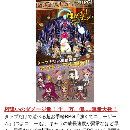
桁違いのダメージ量！ 千、万、億.....無量大数！
タップだけで遊べる超お手軽RPG『強くてニューゲー
ム』(つよニュー)は、キャラの成長速度が異常なほど早