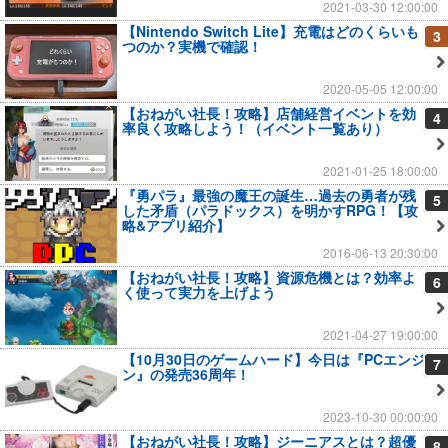
2021-03-30 12:00:00
【Nintendo Switch Lite】充電はどのくらいも
3
つのか？実機で確認！
2020-05-05 12:00:00
【おねがい社長！攻略】店舗経営イベントを効
4
率良く攻略しよう！（イベント一覧あり）
2021-01-25 18:00:00
『勇パラ』最強の魔王の誕生…過去の勇者が残
5
した矛盾（パラドックス）を明かすRPG！【攻
略&アプリ紹介】
2016-06-13 20:30:00
【おねがい社長！攻略】資源危機とは？効率よ
6
く使って実力を上げよう
2021-04-27 19:00:00
【10月30日のゲームハード】今日は『PCエンジ
7
ン』の発売36周年！
2023-10-30 00:00:00
【おねがい社長！攻略】ジーニアスとは？超優
8