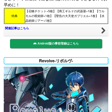
早めに！
【召喚チケット×5枚】【商工ギルドの武器屋×1枚】【ウル
特典
モルの呪術師×1枚】【聖告の大天使ガブリエル×1枚】【水
晶術師ジアー×1枚】
関連記事はこちら
Android版の事前登録はこちら
Revolve-リボルヴ-