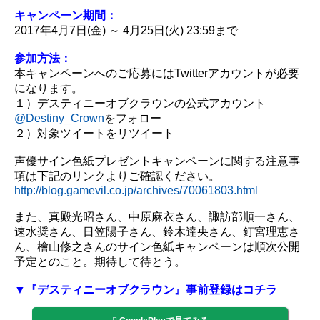
キャンペーン期間：
2017年4月7日(金) ～ 4月25日(火) 23:59まで
参加方法：
本キャンペーンへのご応募にはTwitterアカウントが必要
になります。
１）デスティニーオブクラウンの公式アカウント
@Destiny_Crown
をフォロー
２）対象ツイートをリツイート
声優サイン色紙プレゼントキャンペーンに関する注意事
項は下記のリンクよりご確認ください。
http://blog.gamevil.co.jp/archives/70061803.html
また、真殿光昭さん、中原麻衣さん、諏訪部順一さん、
速水奨さん、日笠陽子さん、鈴木達央さん、釘宮理恵さ
ん、檜山修之さんのサイン色紙キャンペーンは順次公開
予定とのこと。期待して待とう。
▼『デスティニーオブクラウン』事前登録はコチラ