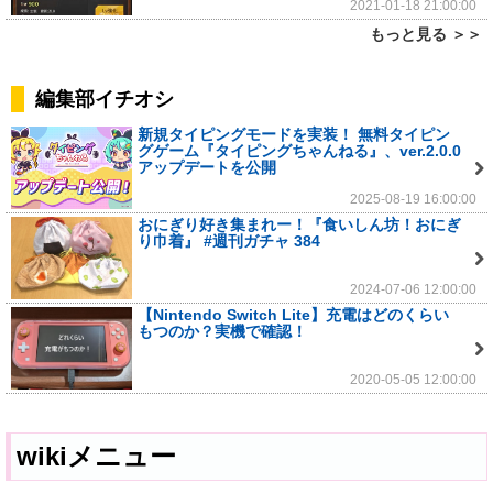
2021-01-18 21:00:00
もっと見る ＞＞
編集部イチオシ
新規タイピングモードを実装！ 無料タイピン
グゲーム『タイピングちゃんねる』、ver.2.0.0
アップデートを公開
2025-08-19 16:00:00
おにぎり好き集まれー！『食いしん坊！おにぎ
り巾着』 #週刊ガチャ 384
2024-07-06 12:00:00
【Nintendo Switch Lite】充電はどのくらい
もつのか？実機で確認！
2020-05-05 12:00:00
wikiメニュー