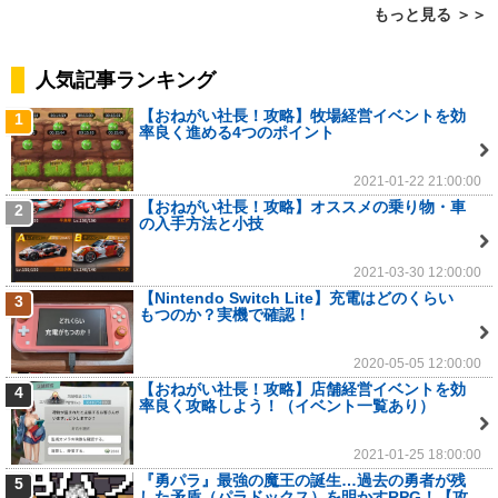
もっと見る ＞＞
人気記事ランキング
【おねがい社長！攻略】牧場経営イベントを効
1
率良く進める4つのポイント
2021-01-22 21:00:00
【おねがい社長！攻略】オススメの乗り物・車
2
の入手方法と小技
2021-03-30 12:00:00
【Nintendo Switch Lite】充電はどのくらい
3
もつのか？実機で確認！
2020-05-05 12:00:00
【おねがい社長！攻略】店舗経営イベントを効
4
率良く攻略しよう！（イベント一覧あり）
2021-01-25 18:00:00
『勇パラ』最強の魔王の誕生…過去の勇者が残
5
した矛盾（パラドックス）を明かすRPG！【攻