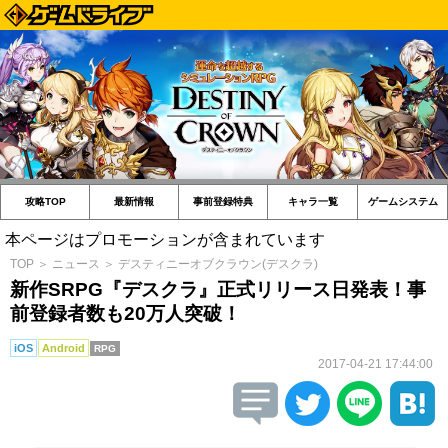
攻略TOP
最新情報
事前登録特典
キャラ一覧
ゲームシステム
本ページはプロモーションが含まれています
TOP
＞
ニュース
＞
デスティニーオブクラウン(デスクラ)
新作SRPG『デスクラ』正式リリース日発表！事
前登録者数も20万人突破！
iOS
Android
RPG
2017-04-21 17:44:00