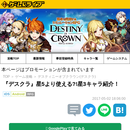
攻略TOP
最新情報
事前登録特典
キャラ一覧
ゲームシステム
本ページはプロモーションが含まれています
TOP
＞
ゲーム攻略
＞
デスティニーオブクラウン(デスクラ)
『デスクラ』星5より使える?!星3キャラ紹介！
iOS
Android
RPG
2017-05-02 18:06:00
GooglePlayで見てみる