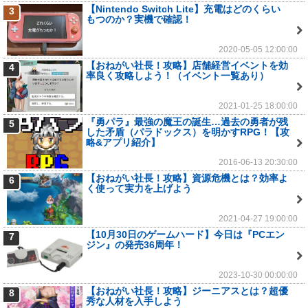
【Nintendo Switch Lite】充電はどのくらい
3
もつのか？実機で確認！
2020-05-05 12:00:00
【おねがい社長！攻略】店舗経営イベントを効
4
率良く攻略しよう！（イベント一覧あり）
2021-01-25 18:00:00
『勇パラ』最強の魔王の誕生…過去の勇者が残
5
した矛盾（パラドックス）を明かすRPG！【攻
略&アプリ紹介】
2016-06-13 20:30:00
【おねがい社長！攻略】資源危機とは？効率よ
6
く使って実力を上げよう
2021-04-27 19:00:00
【10月30日のゲームハード】今日は『PCエン
7
ジン』の発売36周年！
2023-10-30 00:00:00
【おねがい社長！攻略】ジーニアスとは？超優
8
秀な人材を入手しよう