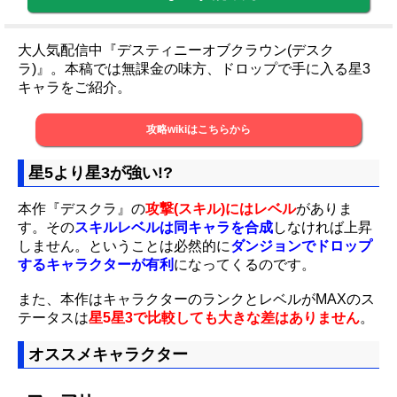
大人気配信中『デスティニーオブクラウン(デスク
ラ)』。本稿では無課金の味方、ドロップで手に入る星3
キャラをご紹介。
攻略wikiはこちらから
星5より星3が強い!?
本作『デスクラ』の
攻撃(スキル)にはレベル
がありま
す。その
スキルレベルは同キャラを合成
しなければ上昇
しません。ということは必然的に
ダンジョンでドロップ
するキャラクターが有利
になってくるのです。
また、本作はキャラクターのランクとレベルがMAXのス
テータスは
星5星3で比較しても大きな差はありません
。
オススメキャラクター