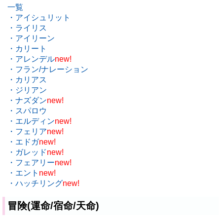
一覧
・アイシュリット
・ライリス
・アイリーン
・カリート
・アレンデル
new!
・フラン/ナレーション
・カリアス
・ジリアン
・ナズダン
new!
・スパロウ
・エルディン
new!
・フェリア
new!
・エドガ
new!
・ガレッド
new!
・フェアリー
new!
・エント
new!
・ハッチリング
new!
冒険(運命/宿命/天命)