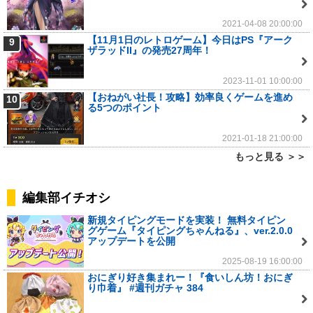
2021-04-08 20:00:00
【11月1日のレトロゲーム】今日はPS『アーク
9
ザラッドII』の発売27周年！
2023-11-01 10:00:00
【おねがい社長！攻略】効率良くゲームを進め
10
る5つのポイント
2021-01-18 21:00:00
もっと見る ＞＞
編集部イチオシ
新規タイピングモードを実装！ 無料タイピン
グゲーム『タイピングちゃんねる』、ver.2.0.0
アップデートを公開
2025-08-19 16:00:00
おにぎり好き集まれー！『食いしん坊！おにぎ
り巾着』 #週刊ガチャ 384