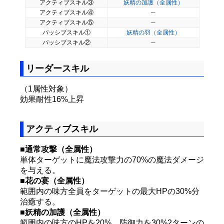
アクティブスキル③
妖精の加護（全属性）
アクティブスキル④
─
アクティブスキル⑤
─
パッシブスキル①
妖精の羽（全属性）
パッシブスキル②
─
リーダースキル
（1属性対象）
効果耐性16%上昇
アクティブスキル
■通常攻撃（全属性）
単体ターゲットに魔法攻撃力の70%の魔法ダメージ
を与える。
■花の宴（全属性）
範囲内の味方全員をターゲットの最大HPの30%分
治癒する。
■妖精の加護（全属性）
範囲内の味方のHPを20%、防御力を30%2ターンの