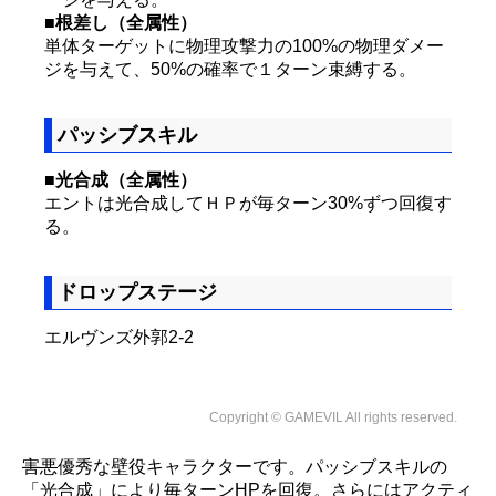
■根差し（全属性）
単体ターゲットに物理攻撃力の100%の物理ダメー
ジを与えて、50%の確率で１ターン束縛する。
パッシブスキル
■光合成（全属性）
エントは光合成してＨＰが毎ターン30%ずつ回復す
る。
ドロップステージ
エルヴンズ外郭2-2
Copyright © GAMEVIL All rights reserved.
害悪
優秀な壁役キャラクターです。パッシブスキルの
「光合成」により毎ターンHPを回復。さらにはアクティ