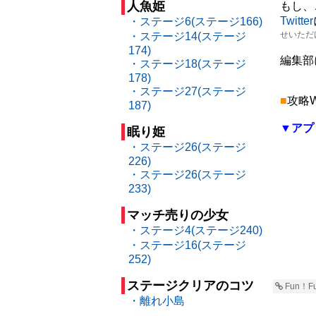
人魚姫
もし、
Twitter
・ステージ6(ステージ166)
せいただ
・ステージ14(ステージ
174)
編集部
・ステージ18(ステージ
178)
・ステージ27(ステージ
■
攻略W
187)
▼アプ
眠り姫
・ステージ26(ステージ
226)
・ステージ26(ステージ
233)
マッチ売りの少女
・ステージ4(ステージ240)
・ステージ16(ステージ
252)
ステージクリアのコツ
Fun！
・離れ小島