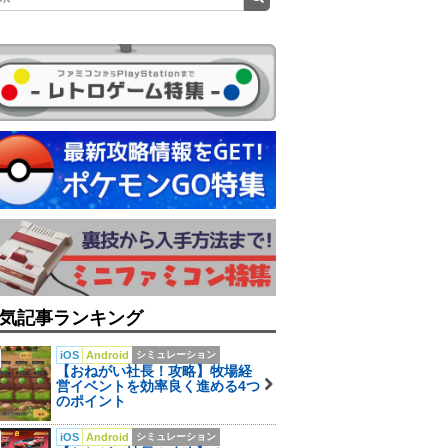
気記事ランキング
iOS
Android
シミュレーション
【おねがい社長！攻略】牧場経
営イベントを効率良く進める4つ
のポイント
iOS
Android
シミュレーション