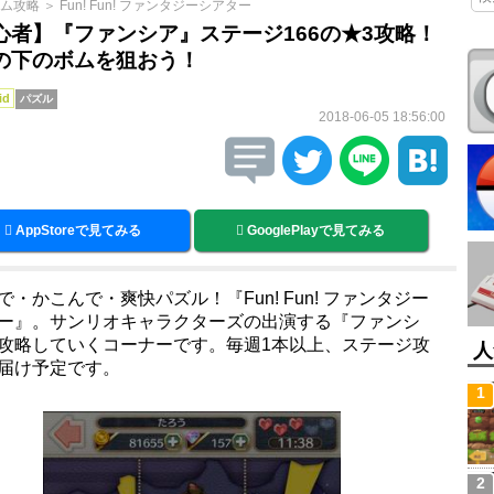
ム攻略
＞
Fun! Fun! ファンタジーシアター
心者】『ファンシア』ステージ166の★3攻略！
の下のボムを狙おう！
id
パズル
2018-06-05 18:56:00
AppStoreで見てみる
GooglePlayで見てみる
で・かこんで・爽快パズル！『Fun! Fun! ファンタジー
ー』。サンリオキャラクターズの出演する『ファンシ
攻略していくコーナーです。毎週1本以上、ステージ攻
人
届け予定です。
1
2