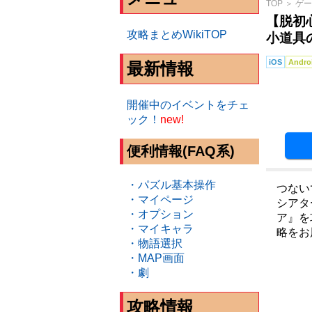
TOP
＞
ゲー
【脱初
攻略まとめWikiTOP
小道具
iOS
Andro
最新情報
開催中のイベントをチェ
ック！
new!
便利情報(FAQ系)
・パズル基本操作
つない
・マイページ
シアタ
・オプション
ア』を
・マイキャラ
略をお
・物語選択
・MAP画面
・劇
攻略情報