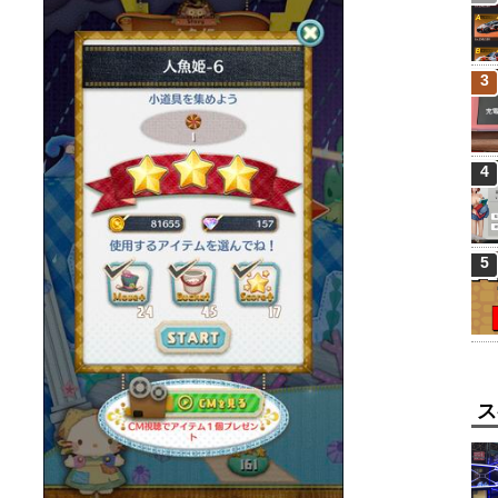
3
4
5
ス