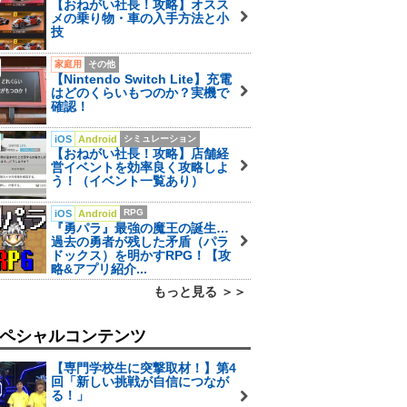
【おねがい社長！攻略】オスス
メの乗り物・車の入手方法と小
技
家庭用
その他
【Nintendo Switch Lite】充電
はどのくらいもつのか？実機で
確認！
iOS
Android
シミュレーション
【おねがい社長！攻略】店舗経
営イベントを効率良く攻略しよ
う！（イベント一覧あり）
RPG
iOS
Android
『勇パラ』最強の魔王の誕生…
過去の勇者が残した矛盾（パラ
ドックス）を明かすRPG！【攻
略&アプリ紹介...
もっと見る ＞＞
ペシャルコンテンツ
【専門学校生に突撃取材！】第4
回「新しい挑戦が自信につなが
る！」