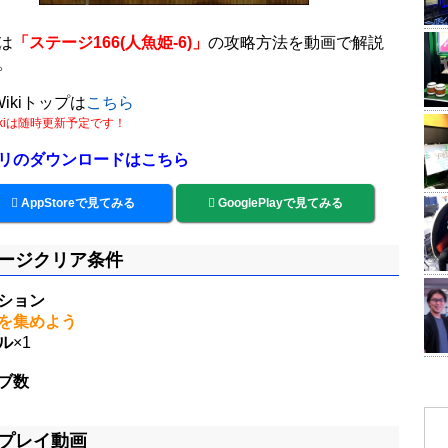
は
「ステージ166(人魚姫-6)」
の攻略方法を動画で解説
。
ikiトップは
こちら
ikiは随時更新予定です！
リのダウンロードはこちら
AppStoreで見てみる
GooglePlayで見てみる
ージクリア条件
ション
を集めよう
ル
×1
ブ数
プレイ動画