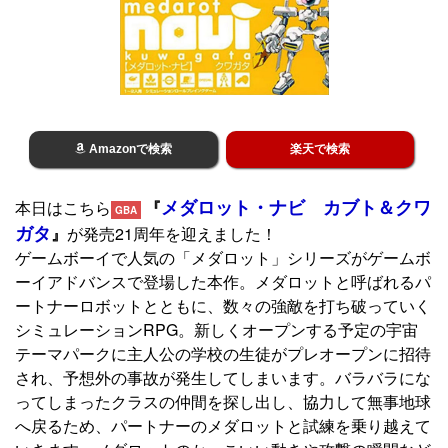
Amazonで検索
楽天で検索
メダロット・ナビ カブト＆クワ
本日はこちら
『
GBA
ガタ
』
が発売21周年を迎えました！
ゲームボーイで人気の「メダロット」シリーズがゲームボ
ーイアドバンスで登場した本作。メダロットと呼ばれるパ
ートナーロボットとともに、数々の強敵を打ち破っていく
シミュレーションRPG。新しくオープンする予定の宇宙
テーマパークに主人公の学校の生徒がプレオープンに招待
され、予想外の事故が発生してしまいます。バラバラにな
ってしまったクラスの仲間を探し出し、協力して無事地球
へ戻るため、パートナーのメダロットと試練を乗り越えて