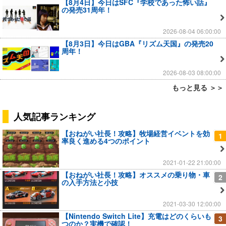
【8月4日】今日はSFC『学校であった怖い話』
の発売31周年！
2026-08-04 06:00:00
【8月3日】今日はGBA『リズム天国』の発売20
周年！
2026-08-03 08:00:00
もっと見る ＞＞
人気記事ランキング
【おねがい社長！攻略】牧場経営イベントを効
1
率良く進める4つのポイント
2021-01-22 21:00:00
【おねがい社長！攻略】オススメの乗り物・車
2
の入手方法と小技
2021-03-30 12:00:00
【Nintendo Switch Lite】充電はどのくらいも
3
つのか？実機で確認！