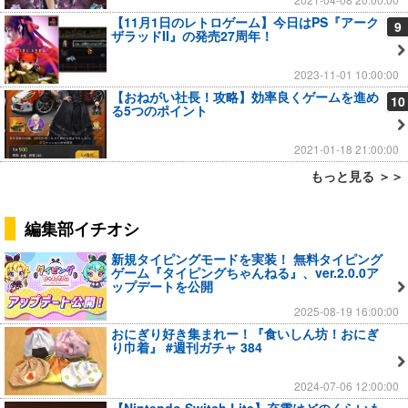
【11月1日のレトロゲーム】今日はPS『アーク
9
ザラッドII』の発売27周年！
2023-11-01 10:00:00
【おねがい社長！攻略】効率良くゲームを進め
10
る5つのポイント
2021-01-18 21:00:00
もっと見る ＞＞
編集部イチオシ
新規タイピングモードを実装！ 無料タイピング
ゲーム『タイピングちゃんねる』、ver.2.0.0ア
ップデートを公開
2025-08-19 16:00:00
おにぎり好き集まれー！『食いしん坊！おにぎ
り巾着』 #週刊ガチャ 384
2024-07-06 12:00:00
【Nintendo Switch Lite】充電はどのくらいも