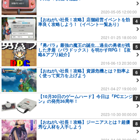
2020-05-05 12:00:00
【おねがい社長！攻略】店舗経営イベントを効
4
率良く攻略しよう！（イベント一覧あり）
2021-01-25 18:00:00
『勇パラ』最強の魔王の誕生…過去の勇者が残
5
した矛盾（パラドックス）を明かすRPG！【攻
略&アプリ紹介】
2016-06-13 20:30:00
【おねがい社長！攻略】資源危機とは？効率よ
6
く使って実力を上げよう
2021-04-27 19:00:00
【10月30日のゲームハード】今日は『PCエンジ
7
ン』の発売36周年！
2023-10-30 00:00:00
【おねがい社長！攻略】ジーニアスとは？超優
8
秀な人材を入手しよう
2021-04-08 20:00:00