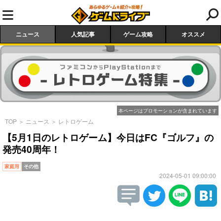
ニュース
人気記事
ゲーム攻略
オススメ
本ページはプロモーションが含まれています
TOP
＞
ニュース
＞
レトロゲーム
【5月1日のレトロゲーム】今日はFC『ゴルフ』の
発売40周年！
家庭用
その他
2024-05-01 09:00:00