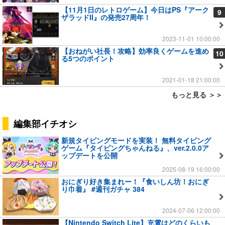
【11月1日のレトロゲーム】今日はPS『アーク
9
ザラッドII』の発売27周年！
2023-11-01 10:00:00
【おねがい社長！攻略】効率良くゲームを進め
10
る5つのポイント
2021-01-18 21:00:00
もっと見る ＞＞
編集部イチオシ
新規タイピングモードを実装！ 無料タイピング
ゲーム『タイピングちゃんねる』、ver.2.0.0ア
ップデートを公開
2025-08-19 16:00:00
おにぎり好き集まれー！『食いしん坊！おにぎ
り巾着』 #週刊ガチャ 384
2024-07-06 12:00:00
【Nintendo Switch Lite】充電はどのくらいも