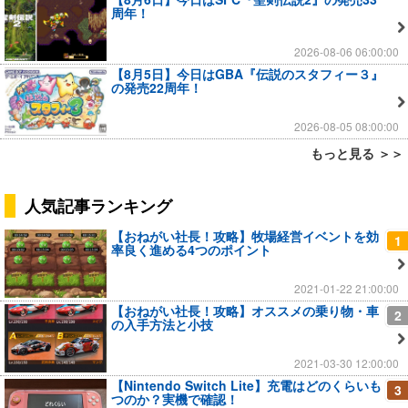
周年！
2026-08-06 06:00:00
【8月5日】今日はGBA『伝説のスタフィー３』
の発売22周年！
2026-08-05 08:00:00
もっと見る ＞＞
人気記事ランキング
【おねがい社長！攻略】牧場経営イベントを効
1
率良く進める4つのポイント
2021-01-22 21:00:00
【おねがい社長！攻略】オススメの乗り物・車
2
の入手方法と小技
2021-03-30 12:00:00
【Nintendo Switch Lite】充電はどのくらいも
3
つのか？実機で確認！