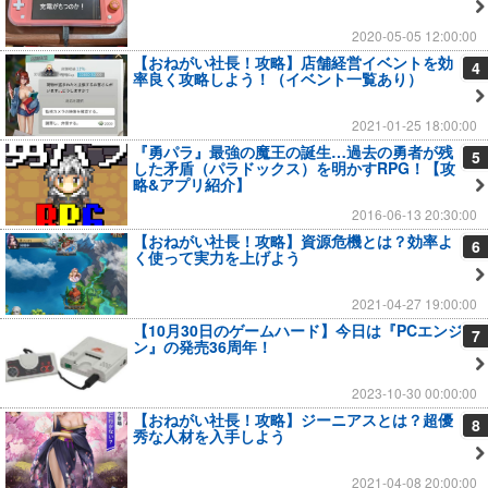
2020-05-05 12:00:00
【おねがい社長！攻略】店舗経営イベントを効
4
率良く攻略しよう！（イベント一覧あり）
2021-01-25 18:00:00
『勇パラ』最強の魔王の誕生…過去の勇者が残
5
した矛盾（パラドックス）を明かすRPG！【攻
略&アプリ紹介】
2016-06-13 20:30:00
【おねがい社長！攻略】資源危機とは？効率よ
6
く使って実力を上げよう
2021-04-27 19:00:00
【10月30日のゲームハード】今日は『PCエンジ
7
ン』の発売36周年！
2023-10-30 00:00:00
【おねがい社長！攻略】ジーニアスとは？超優
8
秀な人材を入手しよう
2021-04-08 20:00:00