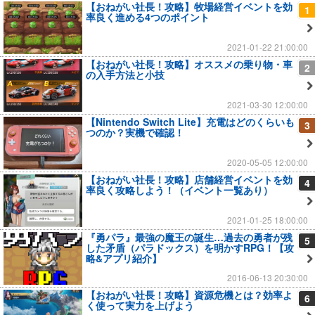
【おねがい社長！攻略】牧場経営イベントを効
1
率良く進める4つのポイント
2021-01-22 21:00:00
【おねがい社長！攻略】オススメの乗り物・車
2
の入手方法と小技
2021-03-30 12:00:00
【Nintendo Switch Lite】充電はどのくらいも
3
つのか？実機で確認！
2020-05-05 12:00:00
【おねがい社長！攻略】店舗経営イベントを効
4
率良く攻略しよう！（イベント一覧あり）
2021-01-25 18:00:00
『勇パラ』最強の魔王の誕生…過去の勇者が残
5
した矛盾（パラドックス）を明かすRPG！【攻
略&アプリ紹介】
2016-06-13 20:30:00
【おねがい社長！攻略】資源危機とは？効率よ
6
く使って実力を上げよう