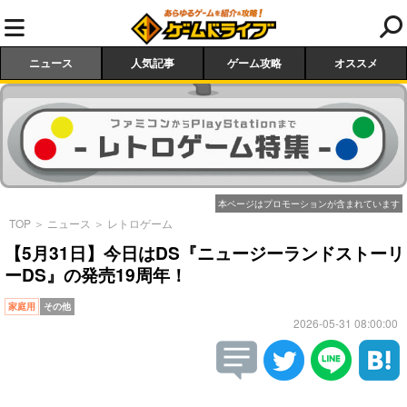
ニュース
人気記事
ゲーム攻略
オススメ
本ページはプロモーションが含まれています
TOP
＞
ニュース
＞
レトロゲーム
【5月31日】今日はDS『ニュージーランドストーリ
ーDS』の発売19周年！
家庭用
その他
2026-05-31 08:00:00