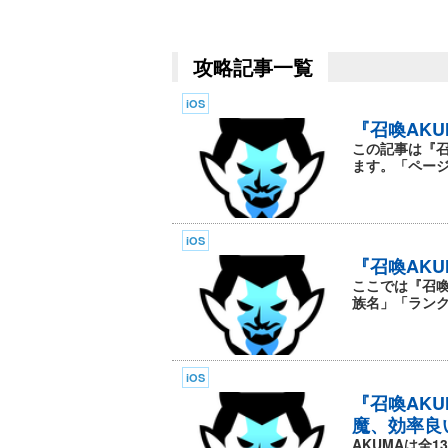
攻略記事一覧
iOS
『召喚AK
この記事は『召
ます。「ページ
iOS
『召喚AKU
ここでは『召喚
族名」「ランク
iOS
『召喚AK
魔、効率良
AKUMAは全