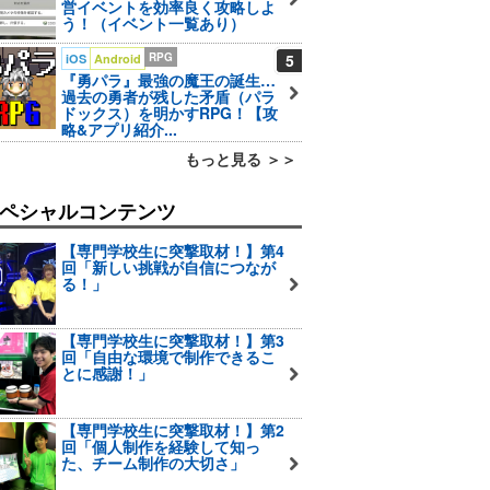
営イベントを効率良く攻略しよ
う！（イベント一覧あり）
RPG
5
iOS
Android
『勇パラ』最強の魔王の誕生…
過去の勇者が残した矛盾（パラ
ドックス）を明かすRPG！【攻
略&アプリ紹介...
もっと見る ＞＞
ペシャルコンテンツ
【専門学校生に突撃取材！】第4
回「新しい挑戦が自信につなが
る！」
【専門学校生に突撃取材！】第3
回「自由な環境で制作できるこ
とに感謝！」
【専門学校生に突撃取材！】第2
回「個人制作を経験して知っ
た、チーム制作の大切さ」