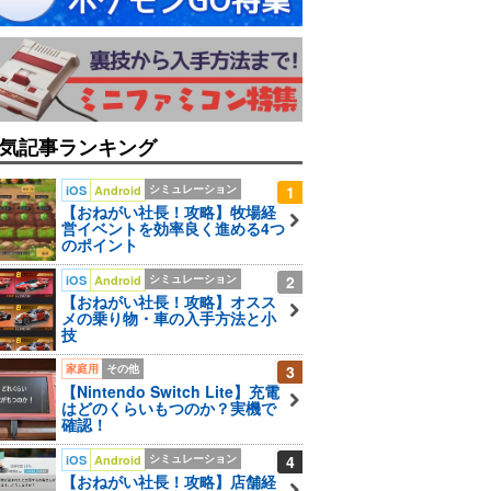
気記事ランキング
シミュレーション
1
iOS
Android
【おねがい社長！攻略】牧場経
営イベントを効率良く進める4つ
のポイント
シミュレーション
2
iOS
Android
【おねがい社長！攻略】オスス
メの乗り物・車の入手方法と小
技
家庭用
その他
3
【Nintendo Switch Lite】充電
はどのくらいもつのか？実機で
確認！
シミュレーション
4
iOS
Android
【おねがい社長！攻略】店舗経