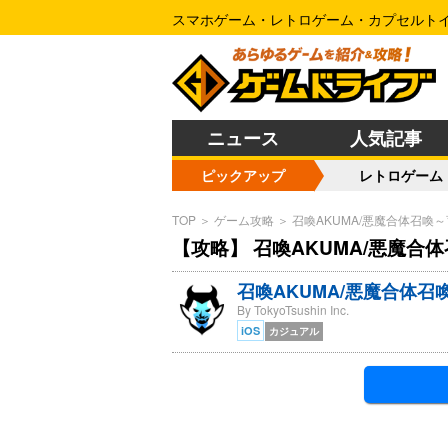
スマホゲーム・レトロゲーム・カプセルト
ニュース
人気記事
ピックアップ
レトロゲーム
TOP
＞
ゲーム攻略
＞
召喚AKUMA/悪魔合体召喚
【攻略】 召喚AKUMA/悪魔合
召喚AKUMA/悪魔合体
By TokyoTsushin Inc.
iOS
カジュアル