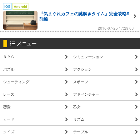
iOS
Android
『気まぐれカフェの謎解きタイム』完全攻略#
前編
2016-07-25 17:29:00
メニュー
ＲＰＧ
シミュレーション
パズル
アクション
シューティング
スポーツ
レース
アドベンチャー
恋愛
乙女
カード
リズム
クイズ
テーブル