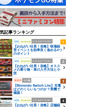
気記事ランキング
シミュレーション
1
iOS
Android
【おねがい社長！攻略】牧場経
営イベントを効率良く進める4つ
のポイント
シミュレーション
2
iOS
Android
【おねがい社長！攻略】オスス
メの乗り物・車の入手方法と小
技
家庭用
その他
3
【Nintendo Switch Lite】充電
はどのくらいもつのか？実機で
確認！
シミュレーション
4
iOS
Android
【おねがい社長！攻略】店舗経