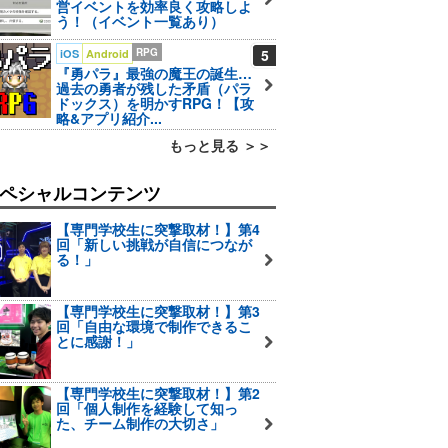
営イベントを効率良く攻略しよ
う！（イベント一覧あり）
RPG
5
iOS
Android
『勇パラ』最強の魔王の誕生…
過去の勇者が残した矛盾（パラ
ドックス）を明かすRPG！【攻
略&アプリ紹介...
もっと見る ＞＞
ペシャルコンテンツ
【専門学校生に突撃取材！】第4
回「新しい挑戦が自信につなが
る！」
【専門学校生に突撃取材！】第3
回「自由な環境で制作できるこ
とに感謝！」
【専門学校生に突撃取材！】第2
回「個人制作を経験して知っ
た、チーム制作の大切さ」