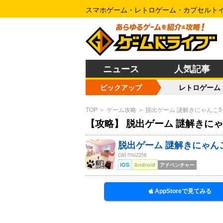
スマホゲーム・レトロゲーム・カプセルト
ニュース
人気記事
ピックアップ
レトロゲーム
TOP
＞
ゲーム攻略
＞
脱出ゲーム 謎解きにゃんこ5
【攻略】 脱出ゲーム 謎解きに
脱出ゲーム 謎解きにゃん
cat muzzle
iOS
Android
アドベンチャー
AppStoreで見てみる