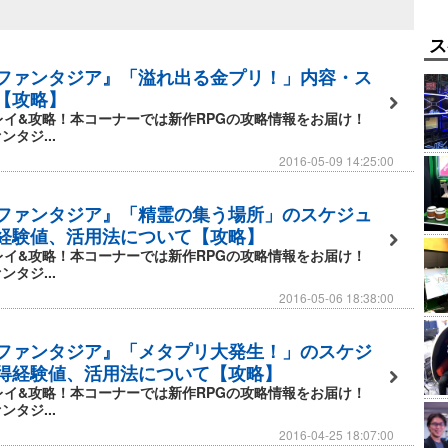
性豊かなアクションを搭載！モンスターも大量投入！！
ス
ファンタジア』「溢れ出る金プリ！」内容・ス
喚獣の迫力演出を見逃すな！
【攻略】
レイ&攻略！本コーナーでは新作RPGの攻略情報をお届け！
、そして熱いＢＧＭがゲームをぐっと盛り上げてくれま
タジ...
2016-05-09 14:25:00
「アクセサリ＆アイテム」など要素は満載だけど「分かり
ファンタジア』「精霊の集う場所」のスケジュ
経験値、活用法について【攻略】
レイ&攻略！本コーナーでは新作RPGの攻略情報をお届け！
タジ...
できる「リーダーチェンジシステム」搭載！シンプルだが
2016-05-06 18:38:00
ファンタジア』「メタプリ大発生！」のスケジ
得経験値、活用法について【攻略】
レイ&攻略！本コーナーでは新作RPGの攻略情報をお届け！
タジ...
しい機能を追加しました。
2016-04-25 18:07:00