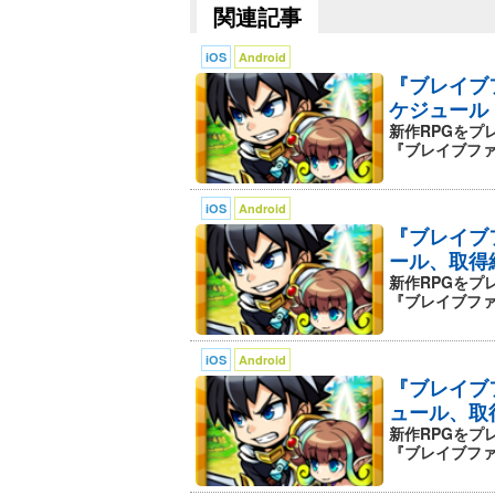
関連記事
●キャラクター１人１人に魅力的で個
iOS
Android
『ブレイブ
●強大なボスの多彩なアクション！召
ケジュール
新作RPGをプ
●シンプルなストーリーと豊富な背景
『ブレイブファン
す！
iOS
Android
●「進化」や「強化」「召喚獣」から
『ブレイブ
やすい育成」
ール、取得
新作RPGをプ
『ブレイブファン
●戦闘中に「リーダースキル」を交代
奥深いバトルを!!
iOS
Android
『ブレイブ
◆◆◆価格◆◆◆
ュール、取
アプリ本体：無料
新作RPGをプ
『ブレイブファン
※一部有料アイテムがございます。新
不具合を修正いたしました。