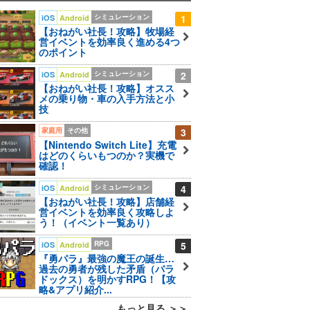
シミュレーション
1
iOS
Android
【おねがい社長！攻略】牧場経
営イベントを効率良く進める4つ
のポイント
シミュレーション
2
iOS
Android
【おねがい社長！攻略】オスス
メの乗り物・車の入手方法と小
技
家庭用
その他
3
【Nintendo Switch Lite】充電
はどのくらいもつのか？実機で
確認！
シミュレーション
4
iOS
Android
【おねがい社長！攻略】店舗経
営イベントを効率良く攻略しよ
う！（イベント一覧あり）
RPG
5
iOS
Android
『勇パラ』最強の魔王の誕生…
過去の勇者が残した矛盾（パラ
ドックス）を明かすRPG！【攻
略&アプリ紹介...
もっと見る ＞＞