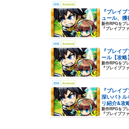
iOS
Android
『ブレイブ
ュール、獲
新作RPGをプ
『ブレイブファン
iOS
Android
『ブレイブ
ール【攻略
新作RPGをプ
『ブレイブファン
iOS
Android
『ブレイブ
深いバトル
リ紹介&攻
新作RPGをプ
『ブレイブファン