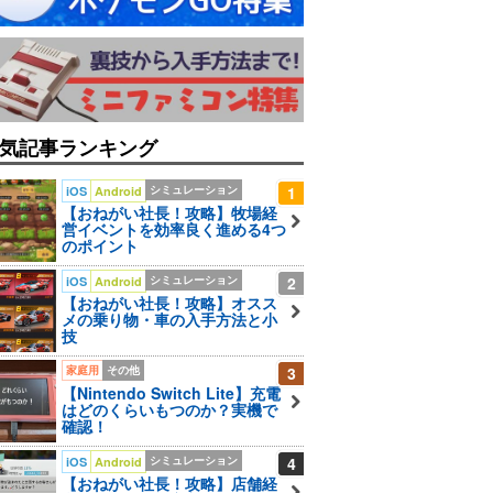
気記事ランキング
シミュレーション
1
iOS
Android
【おねがい社長！攻略】牧場経
営イベントを効率良く進める4つ
のポイント
シミュレーション
2
iOS
Android
【おねがい社長！攻略】オスス
メの乗り物・車の入手方法と小
技
家庭用
その他
3
【Nintendo Switch Lite】充電
はどのくらいもつのか？実機で
確認！
シミュレーション
4
iOS
Android
【おねがい社長！攻略】店舗経