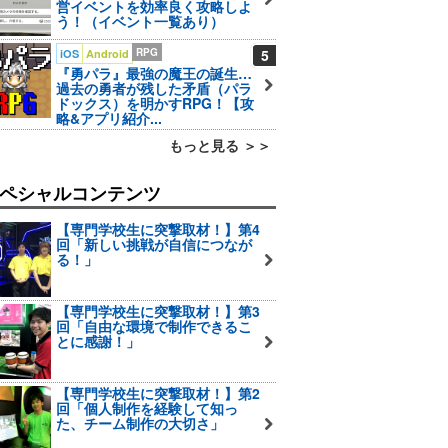
営イベントを効率良く攻略しよ
う！（イベント一覧あり）
RPG
5
iOS
Android
『勇パラ』最強の魔王の誕生…
過去の勇者が残した矛盾（パラ
ドックス）を明かすRPG！【攻
略&アプリ紹介...
もっと見る ＞＞
ペシャルコンテンツ
【専門学校生に突撃取材！】第4
回「新しい挑戦が自信につなが
る！」
【専門学校生に突撃取材！】第3
回「自由な環境で制作できるこ
とに感謝！」
【専門学校生に突撃取材！】第2
回「個人制作を経験して知っ
た、チーム制作の大切さ」