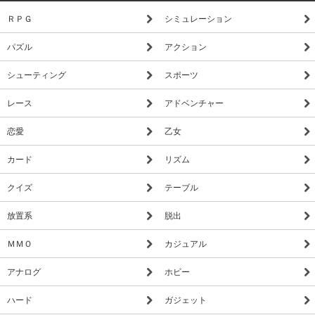
・回答を修正したいときの「一手戻る」機能
ＲＰＧ
シミュレーション
・たし算、引き算の練習に！
・難しくて立ち止まったときはヒントを活用
パズル
アクション
・クリア数を競うランキングがあります
シューティング
スポーツ
・制限時間がないので、ゆっくり取り組むことができます
レース
アドベンチャー
恋愛
乙女
カード
リズム
クイズ
テーブル
放置系
脱出
ＭＭＯ
カジュアル
アナログ
ホビー
ハード
ガジェット