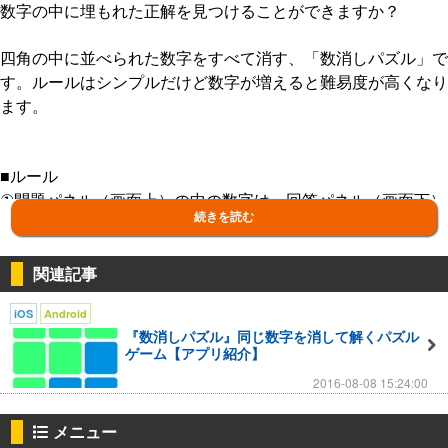
数字の中に埋もれた正解を見つけることができますか？
四角の中に並べられた数字をすべて消す、「数消しパズル」で
す。ルールはシンプルだけど数字が増えると難易度が高くなり
ます。
■ルール
①問題パネル（画面上）の中の数字は、回答パネル（画面下）
続きを読む
の数字を置くことで減っていきます。
②引いた後に０になると問題パネルの数字が消えます（マイナ
スは不可）
関連記事
③問題パネルの数字をすべて消したらクリア
iOS
Android
『数消しパズル』同じ数字を消して解くパズル
ゲーム【アプリ紹介】
■特徴
2016-08-08 15:24:00
・全100レベル、すべて無料で遊べます
・難易度は段々高くなっていきます
メニュー
・回答パネルを置ける場所を赤く表示するサポート機能