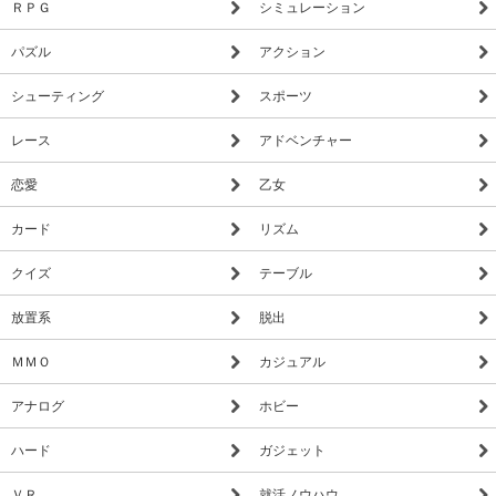
ＲＰＧ
シミュレーション
▼装備を強化しよう
パズル
アクション
エネルギーは、「分解キャノン」の開発や強化に使えます。
他に、ゲームを休んでいる間に自動でエネルギーを集めてくれ
シューティング
スポーツ
る「収集マシーン」や、レア彗星を発見しやすくなる「探知レ
ーダー」の開発にも使えます。
レース
アドベンチャー
集めたエネルギーを、装備に使うか、緑化に使うかは、プレイ
恋愛
乙女
ヤーであるあなた次第です。
カード
リズム
クイズ
テーブル
◇◆「ライブラリー」を集めよう◆◇
みつけたものは、宇宙船内の「ライブラリー」に記録されてゆ
放置系
脱出
きます。
どんどん集まっていくコレクションをながめるのも楽しみのひ
ＭＭＯ
カジュアル
とつです。
アナログ
ホビー
コレクションのコンプリートを目指して、ぜひゲームを続けて
ハード
ガジェット
みてください。
ＶＲ
就活ノウハウ