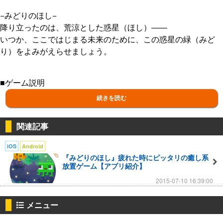
−みどりのほし−
降り立ったのは、荒涼とした惑星（ほし）――
いつか、ここではじまる未来のために、この惑星の緑（みど
り）をよみがえらせましょう。
■ゲーム説明
あなたは、とある荒れ果てた惑星に降り立ちました。
続きを読む
この惑星に緑をよみがえらせることが、あなたの目的です。
▼エネルギーで「緑化」しよう
関連記事
惑星に降ってくる様々なものを集めたり、飛来する彗星を「分
iOS
Android
解キャノン」で「エネルギー」に変えて宇宙船内にある「マシ
『みどりのほし』疲れた時にピッタリの癒し系
ーン」に集めましょう。
放置ゲーム【アプリ紹介】
集めたエネルギーを注入することで、この惑星を「緑化」する
2015-07-10 16:39:00
ことができます。
メニュー
「緑化」を100％にすることで、この惑星の緑が完全によみが
えります。