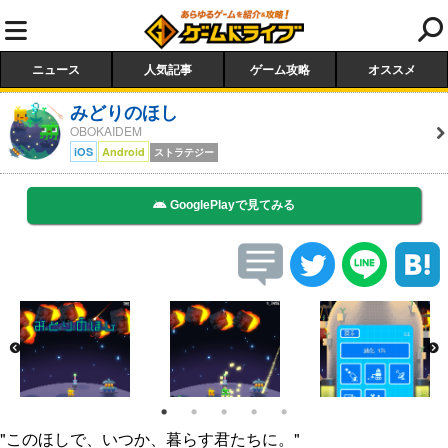
ニュース
人気記事
ゲーム攻略
オススメ
みどりのほし
OBOKAIDEM
iOS
Android
ストラテジー
GooglePlayで見てみる
"このほしで、いつか、暮らす君たちに。"