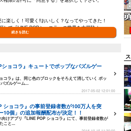
に楽しく！可愛く!!おいしく？なってやってきた！
して『LINE POPショコラ』の世界を大冒険☆
続きを読む
ところ。何だか知ってる？
ができちゃうところ！
ス
のテーマに沿ったキュートな[ランドマーク]がもらえる
POPショコラ』キュートでポップなパズルゲー
デコ]と一緒に、アナタだけのオリジナルMAPを作ってね。
OPショコラ』は、同じ色のブロックをそろえて消していく ポッ
パズルゲーム...
2017-05-02 12:01:00
ギミックが満載！
ケーキにポコポコはじけるポップコーン・・・。
POP ショコラ』の事前登録者数が100万人を突
ンをクリアしながら、色んなお菓子作りにチャレンジして
ー10個」の追加報酬配布が決定！！
ホ向けアプリ『LINE POP ショコラ』にて、事前登録者数が
こと...
2016-10-15 11:30:00