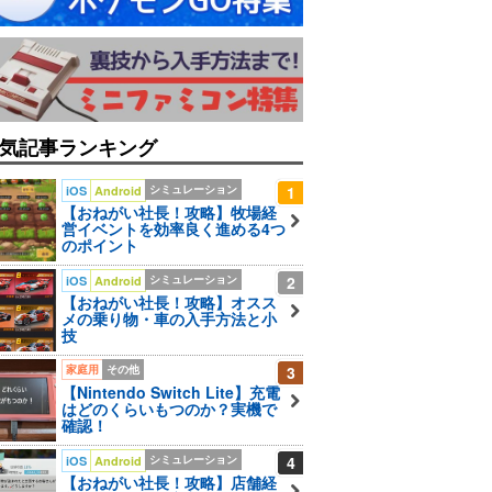
気記事ランキング
シミュレーション
1
iOS
Android
【おねがい社長！攻略】牧場経
営イベントを効率良く進める4つ
のポイント
シミュレーション
2
iOS
Android
【おねがい社長！攻略】オスス
メの乗り物・車の入手方法と小
技
家庭用
その他
3
【Nintendo Switch Lite】充電
はどのくらいもつのか？実機で
確認！
シミュレーション
4
iOS
Android
【おねがい社長！攻略】店舗経