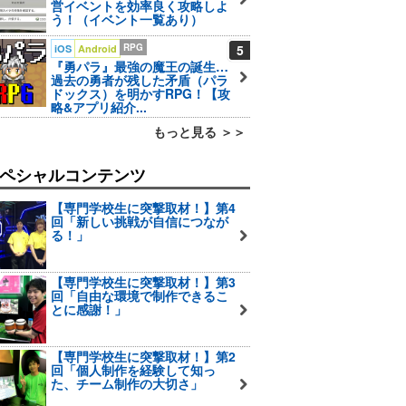
営イベントを効率良く攻略しよ
う！（イベント一覧あり）
RPG
5
iOS
Android
『勇パラ』最強の魔王の誕生…
過去の勇者が残した矛盾（パラ
ドックス）を明かすRPG！【攻
略&アプリ紹介...
もっと見る ＞＞
ペシャルコンテンツ
【専門学校生に突撃取材！】第4
回「新しい挑戦が自信につなが
る！」
【専門学校生に突撃取材！】第3
回「自由な環境で制作できるこ
とに感謝！」
【専門学校生に突撃取材！】第2
回「個人制作を経験して知っ
た、チーム制作の大切さ」