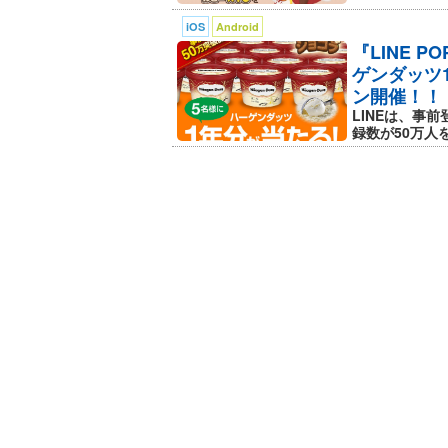
【新しい特殊ブロック】
『LINE POPショコラ』では新しい
iOS
Android
ピカッと光って6方向のブロックを消し
『LINE 
ゲンダッツ1
どんな場所にあるお邪魔ブロックも消し
ン開催！！
難しいレベルも、こ～んな便利なアイ
LINEは、事
ぜひ使ってみてね！
録数が50万人を