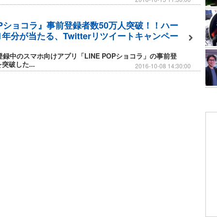
特殊ブロックが仲間入り！
てくれる[ぞうさんブロック]と、
POPショコラ』事前登録者数50万人突破！！ハー
年分が当たる、Twitterリツイートキャンペー
てくれる[ラッキークローバー]。
テムがあれば簡単にクリアできちゃう！
前登録中のスマホ向けアプリ「LINE POPショコラ」の事前登
突破した...
2016-10-08 14:30:00