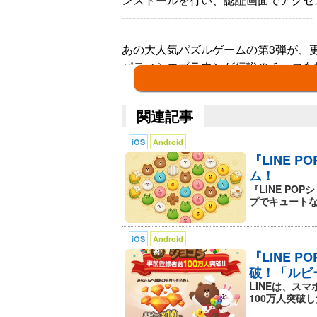
------------------------------------------------------
あの大人気パズルゲームの第3弾が、更
パティシエブラウンが伝説のチョコを探
【MAPをデコろう】
関連記事
『LINE POPショコラ』のステキな
それはMAPを自分仕様にデコること
iOS
Android
レベルを4つクリアする度に、ステージ
『LINE 
よ。
ム！
BINGOやイベント報酬でもらえる[
『LINE P
プでキュートな
【ミッションでお菓子作り】
『LINE POPショコラ』には楽しい
iOS
Android
サクサクビスケットやあま～いカップ
『LINE 
パティシエブラウンと一緒にミッショ
破！「ルビ
ね！
LINEは、スマ
100万人突破した