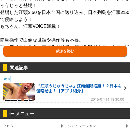
ゃうじゃと登場！
登場した江頭2:50を日本全国に送り込み、日本列島を江頭2:50
で侵略しよう！
もちろん、江頭VOICE満載！
簡単操作で面倒な世話や操作等も不要。
拍手アイコンをタップするだけで、江頭2:50がうじゃうじゃ出
続きを読む
てきます。(笑)
放置していてもゲームは進行する、異色カジュアル育成ゲーム
です。
関連記事
条件達成で出現するミニゲームも楽しいぞ！
iOS
『江頭うじゃうじゃ』江頭無限増殖！？日本を
江頭2:50のうじゃうじゃ感が病みつきになるぞ！
侵略せよ！【アプリ紹介】
2015-07-14 18:30:00
◎”江頭うじゃうじゃ”の”遊び方"
メニュー
【目的】
・江頭2:50で日本侵略！
ＲＰＧ
シミュレーション
・江頭2:50図鑑コンプリート！