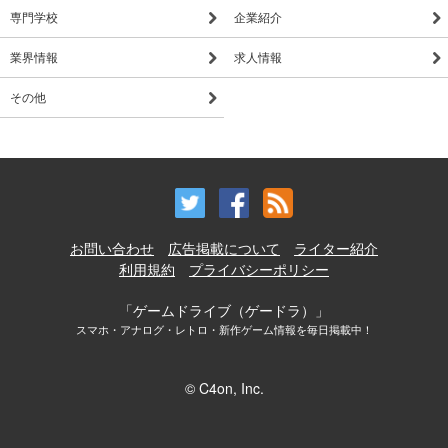
どこかに行ってしまう可能性がありますので、御注意くださ
専門学校
企業紹介
い。
業界情報
求人情報
【Ujポイント】
江頭2:50を育てたり、ミニゲームで好成績をおさめる等によ
その他
り、Ujポイントがもらえます。
このUjポイントを使えば、様々なアイテムが利用できます。
【Ujポイントを購入する】
Ujポイントは、課金により入手することも可能です。
御希望の方は「Ujポイントを購入する」をタップし、購入手続
お問い合わせ
広告掲載について
ライター紹介
きをしてください。
利用規約
プライバシーポリシー
なお、御購入された Ujポイントについては、いかなる事由が
あっても返金等できませんので、御注意ください。
「ゲームドライブ（ゲードラ）」
スマホ・アナログ・レトロ・新作ゲーム情報を毎日掲載中！
【ショップ】
Ujポイントを使用することで、拍手のグレードアップ、テレビ
© C4on, Inc.
のグレードアップ、スピードアップアイテムの使用ができま
す。