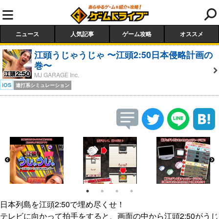
ニュース
人気記事
ゲーム攻略
オススメ
江頭うじゃうじゃ 〜江頭2:50日本侵略計画の
巻〜
MJ GARAGE Inc.
iOS
連打系シミュレーション
日本列島を江頭2:50で埋め尽くせ！
テレビに向かって拍手をすると、画面の中から江頭2:50がうじ