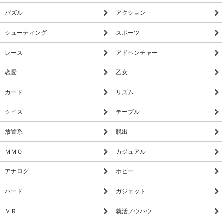
パズル
アクション
【手順】
シューティング
スポーツ
(1) 拍手アイコンをタップし、テレビに向かって拍手！
(2) しばらくすると、江頭2:50が続々と登場！
レース
アドベンチャー
(3) 江頭2:50をタップして、日本列島侵略！
恋愛
乙女
(1)、(2)、(3)を繰り返し、日本侵略 & 図鑑を完成させましょ
う！
カード
リズム
クイズ
テーブル
◎◎◎ 通常、拍手をしてから江頭2:50増殖完了まで 25分程度
かかります。 ◎◎◎
放置系
脱出
◎◎◎ 初回起動時は特典として、一定時間 20倍速で成熟しま
す。 ◎◎◎
ＭＭＯ
カジュアル
◎◎◎ スピードアップアイテムを使用すると、成長迄の時間
アナログ
ホビー
を短縮できます。 ◎◎◎
ハード
ガジェット
◎注意
江頭2:50が登場してから一定上の時間が経過すると江頭2:50が
ＶＲ
就活ノウハウ