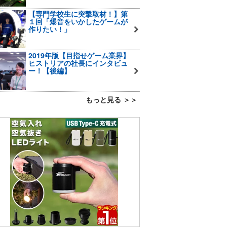
【専門学校生に突撃取材！】第
１回「爆音をいかしたゲームが
作りたい！」
2019年版【目指せゲーム業界】
ヒストリアの社長にインタビュ
ー！【後編】
もっと見る ＞＞