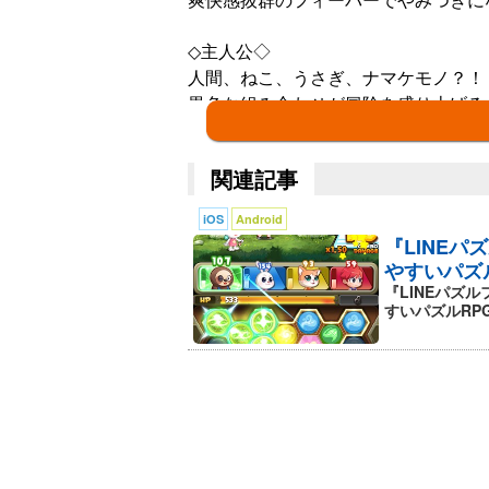
◇主人公◇
人間、ねこ、うさぎ、ナマケモノ？！
異色な組み合わせが冒険を盛り上げる
装備やスキンで強化して、見た目も中
関連記事
◇なかま◇
魅力的な「なかま」が主人公をサポー
iOS
Android
一発逆転のスキルはドラマチックかつ
『LINE
自分だけの最強のチームを作ろう♪
やすいパズ
『LINEパズ
記憶を失った主人公は不思議な生き物
すいパズルRPG
草原、砂漠、火山。そしてドラゴン狩
冒険の先にあるものとは一体！
LINEGAME史上最大の期待作！その
いますぐ冒険の世界に出かけよう！