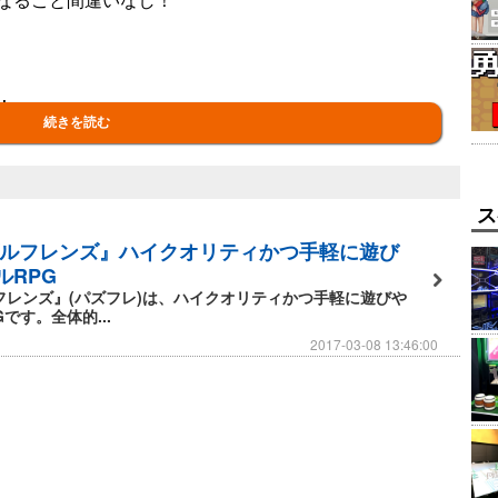
！
続きを読む
身もかっこよく変身！
ト！
ス
ダイナミック！
パズルフレンズ』ハイクオリティかつ手軽に遊び
ルRPG
ルフレンズ』(パズフレ)は、ハイクオリティかつ手軽に遊びや
と供にどこに向かう？
です。全体的...
り…
2017-03-08 13:46:00
名もパズフレ！