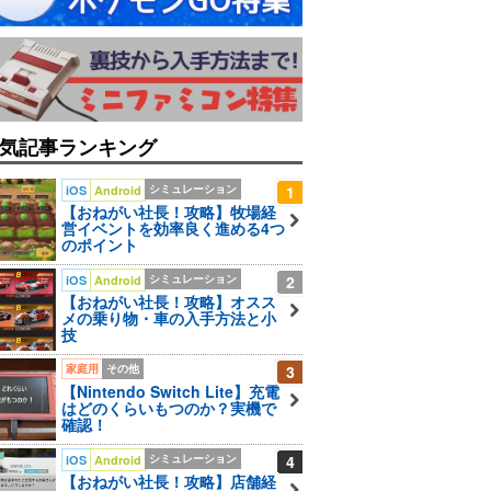
気記事ランキング
シミュレーション
1
iOS
Android
【おねがい社長！攻略】牧場経
営イベントを効率良く進める4つ
のポイント
シミュレーション
2
iOS
Android
【おねがい社長！攻略】オスス
メの乗り物・車の入手方法と小
技
家庭用
その他
3
【Nintendo Switch Lite】充電
はどのくらいもつのか？実機で
確認！
シミュレーション
4
iOS
Android
【おねがい社長！攻略】店舗経