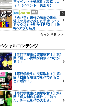
営イベントを効率良く攻略しよ
う！（イベント一覧あり）
RPG
5
iOS
Android
『勇パラ』最強の魔王の誕生…
過去の勇者が残した矛盾（パラ
ドックス）を明かすRPG！【攻
略&アプリ紹介...
もっと見る ＞＞
ペシャルコンテンツ
【専門学校生に突撃取材！】第4
回「新しい挑戦が自信につなが
る！」
【専門学校生に突撃取材！】第3
回「自由な環境で制作できるこ
とに感謝！」
【専門学校生に突撃取材！】第2
回「個人制作を経験して知っ
た、チーム制作の大切さ」