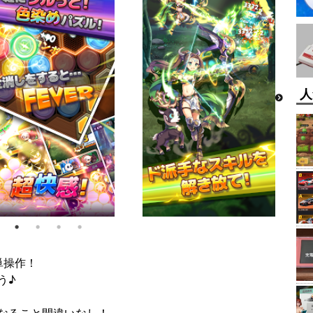
人
単操作！
う♪
なること間違いなし！