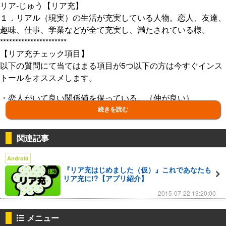
リア‐じゅう【リア充】
１．リアル（現実）の生活が充実している人物。恋人、友達、
趣味、仕事、学業などが全て充実し、満たされている様。
**********************
【リア充チェック項目】
以下の質問にて当てはまる項目が5つ以下の方は今すぐインス
トールをオススメします。
・恋人がいて良い関係値を保っている。（仲が良い）
・毎日恋人や友達から電話がかかってくる
続きを読む
・昼食や夕食は友達と食べる
・休日遊ぶ友達が複数人いる
関連記事
・LINEのグループが10以上ある
・Facebookの友達は300以上
Android
・Twitterで自分のツイートに複数の異性からリプライがある
『リア充はじめました（仮）』これであなたも
リア充に!?【アプリ紹介】
・スマホの連絡先は200件以上
・毎日LINEやメールを15回以上やりとりしている
2015-07-22 13:20:00
・タイムラインに投稿したときに複数の異性からコメントがあ
メニュー
る