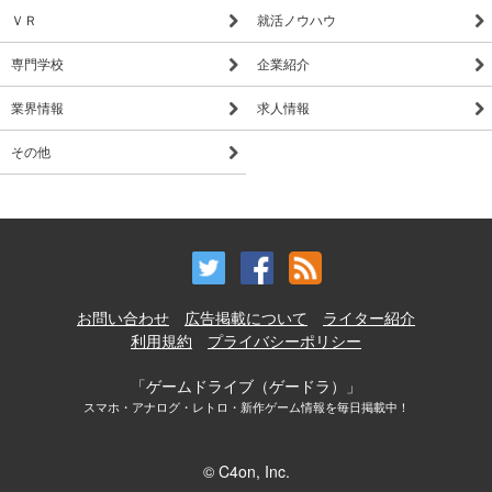
レイして確かめてみてください。
ＶＲ
就活ノウハウ
今後も個性豊かで様々なタイプの異性を追加していく予定で
専門学校
企業紹介
す。
業界情報
求人情報
その他
お問い合わせ
広告掲載について
ライター紹介
利用規約
プライバシーポリシー
「ゲームドライブ（ゲードラ）」
スマホ・アナログ・レトロ・新作ゲーム情報を毎日掲載中！
© C4on, Inc.