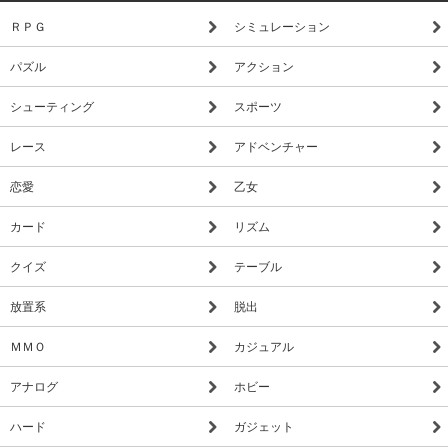
・月2回以上イベントやパーティーを計画するor参加する
ＲＰＧ
シミュレーション
・お花見、BBQ、海水浴、ハロウィン、クリパ、スノボ、こ
れら全ての季節イベントに毎年参加している
パズル
アクション
**********************
シューティング
スポーツ
★『リア充はじめました(仮)』とは
リア充も非リア充もみんなが楽しむことができるリア充シミュ
レース
アドベンチャー
レーターアプリとなっております。
恋愛
乙女
アプリをインストールして、自分の名前と性別を入力するだけ
カード
リズム
で、幼なじみ、先輩、後輩、ピンチを救ってくれた人など個性
豊かな異性からたくさんのメッセージが届き、リア充を疑似体
クイズ
テーブル
験することができます。
放置系
脱出
異性の数は男女合わせて20名以上。
その異性たちとうまくメッセージのやりとりを進められれば、
ＭＭＯ
カジュアル
相手から突然電話がかかってきたりもします。
アナログ
ホビー
そして、相手と両想いになると・・・
ハード
ガジェット
この先、2人にどんなストーリーが待っているのかは是非、プ