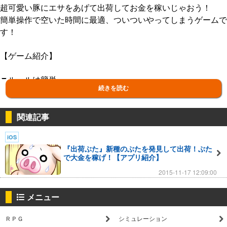
超可愛い豚にエサをあげて出荷してお金を稼いじゃおう！
簡単操作で空いた時間に最適、ついついやってしまうゲームで
す！
【ゲーム紹介】
▼ルールは簡単
続きを読む
豚小屋から、どんどん出てくる豚を触ってエサをあげて成長さ
せ、トラックをタップして出荷しよう！
関連記事
▼エサを購入
iOS
エサを購入すると牧場生産力が上がって新種の豚や豚の数が増
『出荷ぶた』新種のぶたを発見して出荷！ぶた
えるぞ。
で大金を稼げ！【アプリ紹介】
2015-11-17 12:09:00
▼交配で新種GET!
一日に一回交配をすることができる。
メニュー
交配をすると新種のぶたを手に入れることができるぞ！
ついでにボーナスもGETのチャンス！
ＲＰＧ
シミュレーション