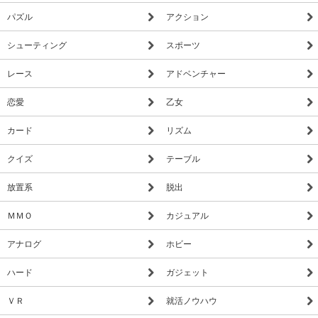
▼外敵が侵入？
パズル
アクション
外敵が牧場に侵入してぶたを襲ってしまう！
ばんけんに骨を買って守ってもらうか、外敵をタップして追い
シューティング
スポーツ
払おう！
レース
アドベンチャー
▼新種のぶたのコンプリートを目指せ！
恋愛
乙女
ぶたの数は40種類以上！
果たして幻の新種のぶたを全て確認することができるか！？
カード
リズム
クイズ
テーブル
+++【価格】+++
放置系
脱出
アプリ本体：無料
ＭＭＯ
カジュアル
+++【推奨端末】+++
アナログ
ホビー
iPhone4S以降,iPod touch (第5世代以降),iPad2以降
※推奨端末以外でのサポート、補償等は致しかねますので何卒
ハード
ガジェット
ご了承くださいませ。バックグランド放置した後からの起動時
の不具合を修正
ＶＲ
就活ノウハウ