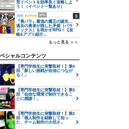
営イベントを効率良く攻略しよ
う！（イベント一覧あり）
RPG
5
iOS
Android
『勇パラ』最強の魔王の誕生…
過去の勇者が残した矛盾（パラ
ドックス）を明かすRPG！【攻
略&アプリ紹介...
もっと見る ＞＞
ペシャルコンテンツ
【専門学校生に突撃取材！】第4
回「新しい挑戦が自信につなが
る！」
【専門学校生に突撃取材！】第3
回「自由な環境で制作できるこ
とに感謝！」
【専門学校生に突撃取材！】第2
回「個人制作を経験して知っ
た、チーム制作の大切さ」