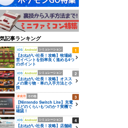
気記事ランキング
シミュレーション
1
iOS
Android
【おねがい社長！攻略】牧場経
営イベントを効率良く進める4つ
のポイント
シミュレーション
2
iOS
Android
【おねがい社長！攻略】オスス
メの乗り物・車の入手方法と小
技
家庭用
その他
3
【Nintendo Switch Lite】充電
はどのくらいもつのか？実機で
確認！
シミュレーション
4
iOS
Android
【おねがい社長！攻略】店舗経