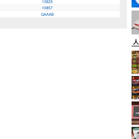
13825
10857
QAAAB
人