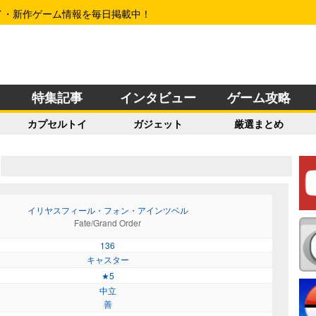
イ・新作ゲーム情報を毎日掲載中！
特集記事
インタビュー
ゲーム攻略
カプセルトイ
ガジェット
厳選まとめ
イリヤスフィール・フォン・アインツベル
Fate/Grand Order
136
キャスター
★5
中立
善