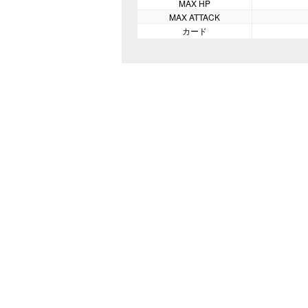
MAX HP
MAX ATTACK
カード