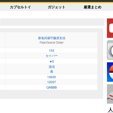
カプセルトイ
ガジェット
厳選まとめ
新免武蔵守藤原玄信
Fate/Grand Order
153
セイバー
★5
混沌
善
13635
12037
QABBB
人