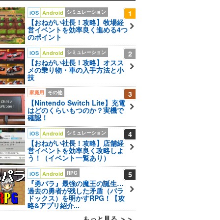
シミュレーション
1
iOS
Android
【おねがい社長！攻略】牧場経
営イベントを効率良く進める4つ
のポイント
シミュレーション
2
iOS
Android
【おねがい社長！攻略】オスス
メの乗り物・車の入手方法と小
技
家庭用
その他
3
【Nintendo Switch Lite】充電
はどのくらいもつのか？実機で
確認！
シミュレーション
4
iOS
Android
【おねがい社長！攻略】店舗経
営イベントを効率良く攻略しよ
う！（イベント一覧あり）
RPG
5
iOS
Android
『勇パラ』最強の魔王の誕生…
過去の勇者が残した矛盾（パラ
ドックス）を明かすRPG！【攻
略&アプリ紹介...
もっと見る ＞＞