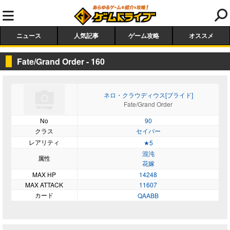
ニュース
人気記事
ゲーム攻略
オススメ
Fate/Grand Order - 160
ネロ・クラウディウス[ブライド]
Fate/Grand Order
No
90
クラス
セイバー
レアリティ
★5
混沌
属性
花嫁
MAX HP
14248
MAX ATTACK
11607
カード
QAABB