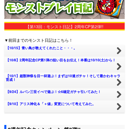
【第13回：モンスト日記】2周年CP第2弾!!
▼前回までのモンスト日記はこちら！
【10/15】青い鳥が教えてくれたこと・・・。
【10/8】2周年記念CP第1弾の狙い目をお伝え！本番は10/10(土)から！
【10/1】超獣神祭を目一杯遊ぶ！まずは10連ガチャ！そして最かわキャラ
育成！
【9/24】ルパン三世イべで遊ぶ！☆6確定ガチャ引いてみた！
【9/10】アリス神化＆「＋値」変更について考えてみた。