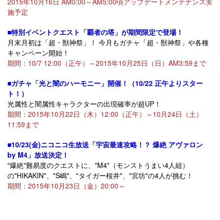
2015年10月16日 AM0:00～AM5:00頃アップデートメンテナンス実
施予定
■特別イベントクエスト「覇者の塔」が期間限定で登場！
月末月初は「超・獣神祭」！ 今月もガチャ「超・獣神祭」や各種
キャンペーン開始！
期間：10/7 12:00（正午）～2015年10月25日（日）AM3:59まで
■ガチャ「光と闇のハーモニー」開催！（10/22 正午よりスター
ト！）
光属性と闇属性キャラクターの出現確率が超UP！
期間：2015年10月22日（木）12:00（正午）～10月24日（土）
11:59まで
■10/23(金)ニコニコ生放送「宇宙最速攻略！？ 爆絶 アヴァロン
by M4」放送決定！
"爆絶"難易度のクエストに、"M4"（モンストうまい4人組）
の"HIKAKIN"、"S嶋"、"タイガー桜井"、"宮坊"の4人が挑む！
期間：2015年10月23日（金）20:00～