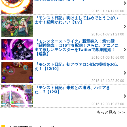
2016-01-14 17:00:00
『モンスト日記』明けましておめでとうござい
ます！貂蝉かわいい【1/7】
2016-01-07 21:21:00
『モンスターストライク』新章突入！第15話
「闘神降臨」は16年春配信！さらに、アニメに
出て欲しいモンスターをTwitterで募集開始！
【速報】
2016-01-05 16:56:00
『モンスト日記』初アヴァロン戦の模様をお伝
え！【12/10】
2015-12-10 22:30:00
『モンスト日記』未知との遭遇、ハクアき
た…⁉【12/3】
2015-12-03 19:37:00
もっと見る ＞＞