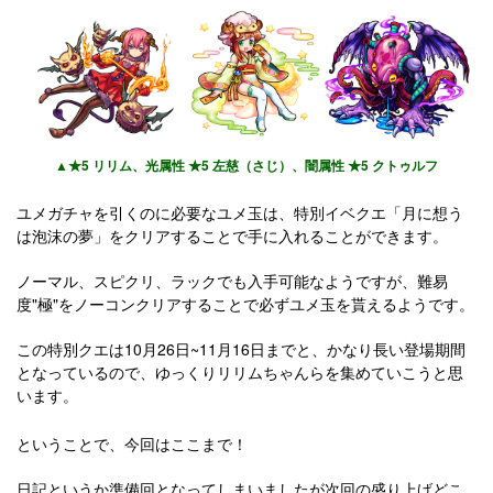
▲★5 リリム、光属性 ★5 左慈（さじ）、闇属性 ★5 クトゥルフ
ユメガチャを引くのに必要なユメ玉は、特別イベクエ「月に想う
は泡沫の夢」をクリアすることで手に入れることができます。
ノーマル、スピクリ、ラックでも入手可能なようですが、難易
度"極"をノーコンクリアすることで必ずユメ玉を貰えるようです。
この特別クエは10月26日~11月16日までと、かなり長い登場期間
となっているので、ゆっくりリリムちゃんらを集めていこうと思
います。
ということで、今回はここまで！
日記というか準備回となってしまいましたが次回の盛り上げどこ