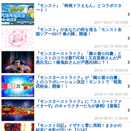
『モンスト』「映画ドラえもん」とコラボスタ
ート！
2017-03-07 13:15:00
『モンスト』があなたの街を巡る「モンスト全
国ツアー2017 春の陣」開催！
2017-02-13 19:01:00
『モンスターストライク』「幽☆遊☆白書」と
モンストのコラボ新TVCM！又吉直樹さんが戸
愚呂兄に！椿鬼奴さんが戸愚呂姉に？！
2016-11-17 19:00:00
『モンスターストライク』が「幽☆遊☆白書」
とのコラボレーション決定！モンストで「暗黒
武術会」開催！！
2016-11-09 19:01:00
『モンスターストライク』に『ストリートファ
イターV』のキャラクターたちが参戦!【速報】
2016-02-01 11:30:00
『モンスト日記』イザナミ零に再戦！まさかの
結末に全私が泣いた【1/14】