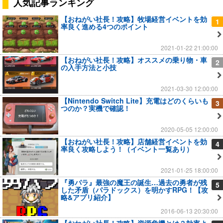
人気記事ランキング
【おねがい社長！攻略】牧場経営イベントを効
1
率良く進める4つのポイント
2021-01-22 21:00:00
【おねがい社長！攻略】オススメの乗り物・車
2
の入手方法と小技
2021-03-30 12:00:00
【Nintendo Switch Lite】充電はどのくらいも
3
つのか？実機で確認！
2020-05-05 12:00:00
【おねがい社長！攻略】店舗経営イベントを効
4
率良く攻略しよう！（イベント一覧あり）
2021-01-25 18:00:00
『勇パラ』最強の魔王の誕生…過去の勇者が残
5
した矛盾（パラドックス）を明かすRPG！【攻
略&アプリ紹介】
2016-06-13 20:30:00
【おねがい社長！攻略】資源危機とは？効率よ