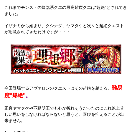
これまでモンストの降臨系クエの最高難度クエは"超絶"とされてき
ました。
イザナミから始まり、クシナダ、ヤマタケと次々と超絶クエスト
が用意されてきたわけですが・・・
難易
今回登場するアヴァロンのクエストはその超絶を越える、
度"爆絶"
。
正直ヤマタケや不動明王でも心が折れそうだったのにこれ以上苦
しい思いをしなければならないと思うと、喜びを抑えることが出
来ません。