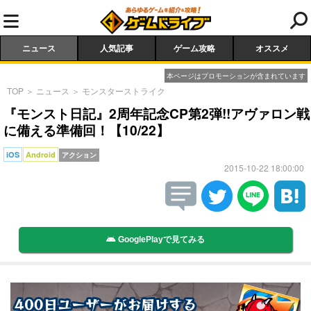
ニュース
人気記事
ゲーム攻略
オススメ
本ページはプロモーションが含まれています
TOP
＞
ニュース
＞
モンスターストライク
『モンスト日記』2周年記念CP第2弾!!アヴァロン戦
に備える準備回！【10/22】
iOS
Android
アクション
2015-10-22 18:00:00
GooglePlayで見てみる