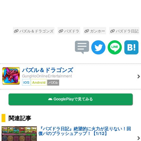
パズル＆ドラゴンズ
パズドラ
ガンホー
パズドラ日記
パズル＆ドラゴンズ
GungHoOnlineEntertainment
iOS
Android
パズル
GooglePlayで見てみる
関連記事
『パズドラ日記』絶望的に火力が足りない！回
復パのブラッシュアップ！【1/12】