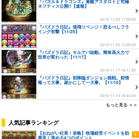
『パズル＆ドラゴンズ』覚醒アスタロトと究極
ネフティス公開!!【速報】
2015-11-25 17:09:00
『パズドラ日記』張飛リベンジ！恐るべしフラ
イング初撃【11/25】
2015-11-25 12:00:00
『パズドラ日記』キルアパ始動。簡単高火力で
世界が変わった【11/17】
2015-11-17 19:11:00
『パズドラ日記』初降臨ダンジョン挑戦。前情
報って大事。疎かにして一大事。【11/10】
2015-11-10 18:44:00
もっと見る ＞＞
人気記事ランキング
【おねがい社長！攻略】牧場経営イベントを効
1
率良く進める4つのポイント