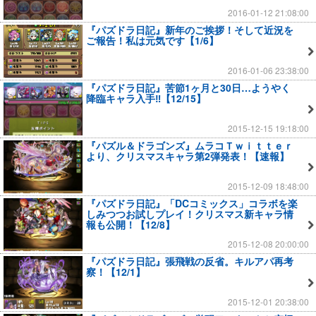
2016-01-12 21:08:00
『パズドラ日記』新年のご挨拶！そして近況を
ご報告！私は元気です【1/6】
2016-01-06 23:38:00
『パズドラ日記』苦節1ヶ月と30日…ようやく
降臨キャラ入手‼【12/15】
2015-12-15 19:18:00
『パズル＆ドラゴンズ』ムラコＴｗｉｔｔｅｒ
より、クリスマスキャラ第2弾発表！【速報】
2015-12-09 18:48:00
『パズドラ日記』「DCコミックス」コラボを楽
しみつつお試しプレイ！クリスマス新キャラ情
報も公開！【12/8】
2015-12-08 20:00:00
『パズドラ日記』張飛戦の反省。キルアパ再考
察！【12/1】
2015-12-01 20:38:00