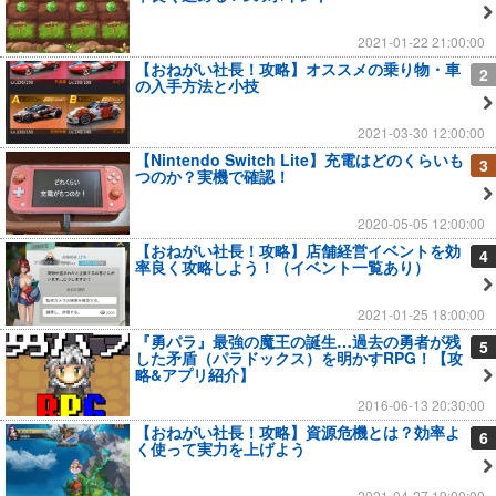
2021-01-22 21:00:00
【おねがい社長！攻略】オススメの乗り物・車
2
の入手方法と小技
2021-03-30 12:00:00
【Nintendo Switch Lite】充電はどのくらいも
3
つのか？実機で確認！
2020-05-05 12:00:00
【おねがい社長！攻略】店舗経営イベントを効
4
率良く攻略しよう！（イベント一覧あり）
2021-01-25 18:00:00
『勇パラ』最強の魔王の誕生…過去の勇者が残
5
した矛盾（パラドックス）を明かすRPG！【攻
略&アプリ紹介】
2016-06-13 20:30:00
【おねがい社長！攻略】資源危機とは？効率よ
6
く使って実力を上げよう
2021-04-27 19:00:00