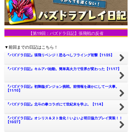
【第19回：パズドラ日記】張飛戦の反省
▼前回までの日記はこちら！
『パズドラ日記』張飛リベンジ！恐るべしフライング初撃【11/25】
『パズドラ日記』キルアパ始動。簡単高火力で世界が変わった【11/17】
『パズドラ日記』初降臨ダンジョン挑戦。前情報を疎かにして一大事。
【11/10】
『パズドラ日記』北斗の拳コラボにて世紀末を学ぶ。【11/4】
『パズドラ日記』オシリス＆ヌト進化！いよいよ明日協力プレイ実装！！
【10/27】