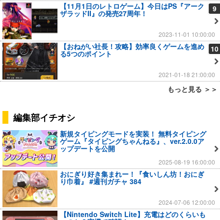
【11月1日のレトロゲーム】今日はPS『アーク
9
ザラッドII』の発売27周年！
2023-11-01 10:00:00
【おねがい社長！攻略】効率良くゲームを進め
10
る5つのポイント
2021-01-18 21:00:00
もっと見る ＞＞
編集部イチオシ
新規タイピングモードを実装！ 無料タイピング
ゲーム『タイピングちゃんねる』、ver.2.0.0ア
ップデートを公開
2025-08-19 16:00:00
おにぎり好き集まれー！『食いしん坊！おにぎ
り巾着』 #週刊ガチャ 384
2024-07-06 12:00:00
【Nintendo Switch Lite】充電はどのくらいも