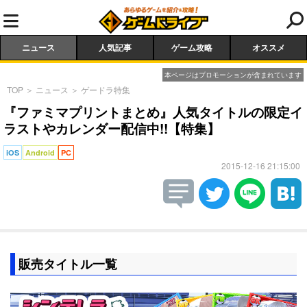
ニュース
人気記事
ゲーム攻略
オススメ
本ページはプロモーションが含まれています
TOP
＞
ニュース
＞
ゲードラ特集
『ファミマプリントまとめ』人気タイトルの限定イ
ラストやカレンダー配信中!!【特集】
iOS
Android
PC
2015-12-16 21:15:00
販売タイトル一覧