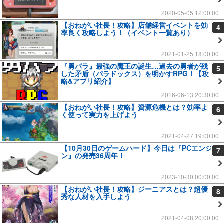
2020-05-05 12:00:00
【おねがい社長！攻略】店舗経営イベントを効
4
率良く攻略しよう！（イベント一覧あり）
2021-01-25 18:00:00
『勇パラ』最強の魔王の誕生…過去の勇者が残
5
した矛盾（パラドックス）を明かすRPG！【攻
略&アプリ紹介】
2016-06-13 20:30:00
【おねがい社長！攻略】資源危機とは？効率よ
6
く使って実力を上げよう
2021-04-27 19:00:00
【10月30日のゲームハード】今日は『PCエンジ
7
ン』の発売36周年！
2023-10-30 00:00:00
【おねがい社長！攻略】ジーニアスとは？超優
8
秀な人材を入手しよう
2021-04-08 20:00:00