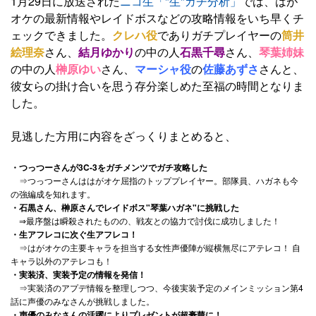
1月29日に放送された
ニコ生「"生"ガチ分析」
では、はが
オケの最新情報やレイドボスなどの攻略情報をいち早くチ
ェックできました。
クレハ役
でありガチプレイヤーの
筒井
絵理奈
さん、
結月ゆかり
の中の人
石黒千尋
さん、
琴葉姉妹
の中の人
榊原ゆい
さん、
マーシャ役
の
佐藤あずさ
さんと、
彼女らの掛け合いを思う存分楽しめた至福の時間となりま
した。
見逃した方用に内容をざっくりまとめると、
・つっつーさんが3C-3をガチメンツでガチ攻略した
⇒つっつーさんははがオケ屈指のトッププレイヤー。部隊員、ハガネも今
の強編成を知れます。
・石黒さん、榊原さんでレイドボス"琴葉ハガネ"に挑戦した
⇒最序盤は瞬殺されたものの、戦友との協力で討伐に成功しました！
・生アフレコに次ぐ生アフレコ！
⇒はがオケの主要キャラを担当する女性声優陣が縦横無尽にアテレコ！ 自
キャラ以外のアテレコも！
・実装済、実装予定の情報を発信！
⇒実装済のアプデ情報を整理しつつ、今後実装予定のメインミッション第4
話に声優のみなさんが挑戦しました。
・声優のみなさんの活躍によりプレゼントが超豪華に！