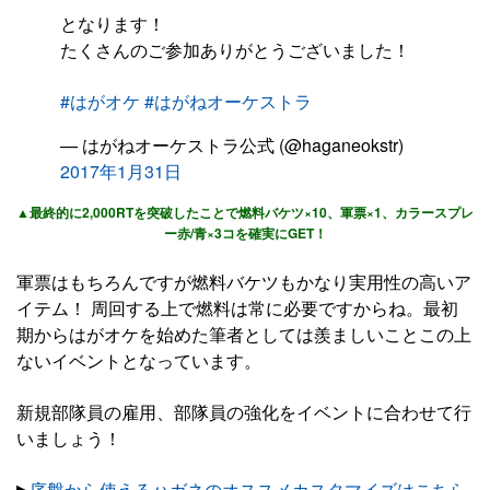
となります！
たくさんのご参加ありがとうございました！
#はがオケ
#はがねオーケストラ
— はがねオーケストラ公式 (@haganeokstr)
2017年1月31日
▲最終的に2,000RTを突破したことで燃料バケツ×10、軍票×1、カラースプレ
ー赤/青×3コを確実にGET！
軍票はもちろんですが燃料バケツもかなり実用性の高いア
イテム！ 周回する上で燃料は常に必要ですからね。最初
期からはがオケを始めた筆者としては羨ましいことこの上
ないイベントとなっています。
新規部隊員の雇用、部隊員の強化をイベントに合わせて行
いましょう！
▶︎
序盤から使えるハガネのオススメカスタマイズはこちら