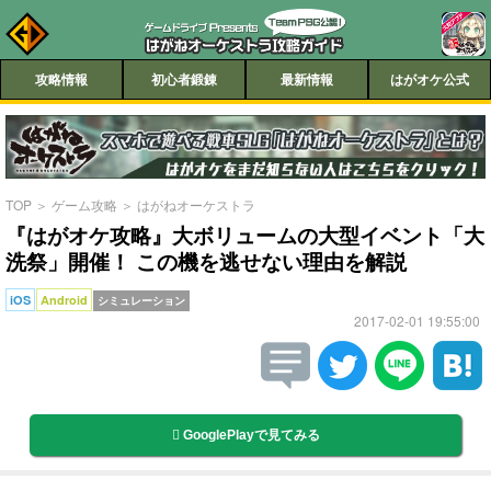
攻略情報
初心者鍛錬
最新情報
はがオケ公式
TOP
＞
ゲーム攻略
＞
はがねオーケストラ
『はがオケ攻略』大ボリュームの大型イベント「大
洗祭」開催！ この機を逃せない理由を解説
iOS
Android
シミュレーション
2017-02-01 19:55:00
GooglePlayで見てみる