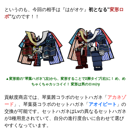
というのも、今回の相手は『はがオケ』
初となる"
変形ロ
ボ
"
なのです！！
▲変形前の“琴葉ハガネ”(左)から、変形することで2脚タイプ(右)に！ め、め
ちゃくちゃカッコイイ！ 変形は男のロｍ(ry
貢献度商店では、琴葉茜コラボのセットハガネ「
アカネゾ
ード
」、琴葉葵コラボのセットハガネ「
アオイビート
」の
交換が可能です。セットハガネはLvの異なるセットハガネ
が3種用意されていて、自分の進行度合いに合わせて選び
やすくなっています。