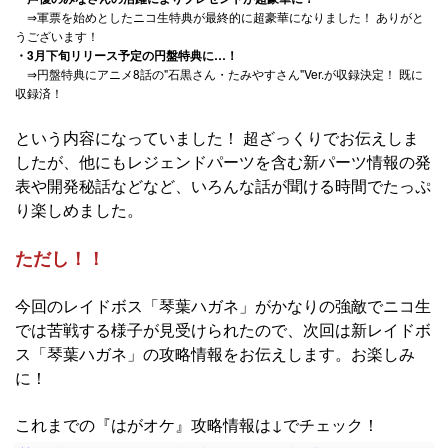
⇒軍票を始めとしたニコ生特典が最終的に超豪華になりました！ ありがと
うございます！
・3月下旬リリース予定の円盤特典に…！
⇒円盤特典にアニメ8話の"石黒さん・たみやすさん"Ver.が収録決定！ 既に
収録済！
という内容になっていました！ 超ざっくりでお伝えしま
したが、他にもレジェンドパーツを含む新パーツ情報の発
表や開発秘話などなど、いろんな話が聞ける時間でたっぷ
り楽しめました。
ただし！！
今回のレイドボス「琴葉ハガネ」がかなりの強敵でニコ生
では苦戦する様子が見受けられたので、次回は新レイドボ
ス「琴葉ハガネ」の攻略情報をお伝えします。お楽しみ
に！
これまでの『はがオケ』攻略情報は↓でチェック！