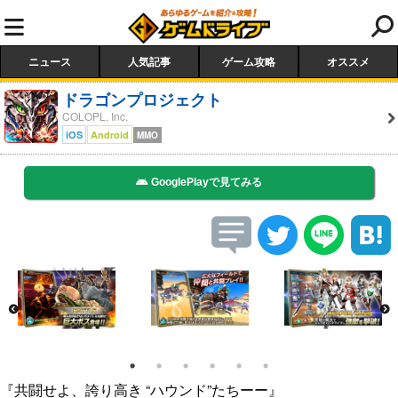
ニュース
人気記事
ゲーム攻略
オススメ
ドラゴンプロジェクト
COLOPL, Inc.
iOS
Android
MMO
GooglePlayで見てみる
『共闘せよ、誇り高き “ハウンド”たちーー』