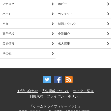
呼ばれる巨大隕石を降らせ、動物を魔の力によりモンスターへ
アナログ
ホビー
と変えた聖竜〈ティアマト〉の影だった――。
ハード
ガジェット
ＶＲ
就活ノウハウ
専門学校
企業紹介
業界情報
求人情報
その他
お問い合わせ
広告掲載について
ライター紹介
利用規約
プライバシーポリシー
「ゲームドライブ（ゲードラ）」
スマホ・アナログ・レトロ・新作ゲーム情報を毎日掲載中！