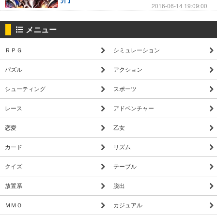
2016-06-14 19:09:00
★☆★深遠なる魔法“マギ”の力を操れ！★☆★
大いなる力を秘めた“マギ”を装備にセットすれば、強力なスキ
メニュー
ルを発動可能に！
練り上げたスキルセットで巨大なモンスターに立ち向かおう！
ＲＰＧ
シミュレーション
★☆★ドラゴンの伝説を追い、世界が秘めた壮大な謎に挑め！
パズル
アクション
★☆★
シューティング
スポーツ
多様な種族の民が暮らす、ハイラント王国。
あなたはその王都であるアルテアで“ハウンド”として活動する
レース
アドベンチャー
ことになった。
恋愛
乙女
ハウンドの任務とは、モンスターの討伐。
王都の外に生息する凶暴なモンスターは、人々にとって脅威で
カード
リズム
あると同時になくてはならない資源でもある。
クイズ
テーブル
日々人々からの依頼を受けて、様々なモンスターと戦っていく
放置系
脱出
うちに、あなたは世界のモンスターを誕生させた伝説の竜の存
在を知る。
ＭＭＯ
カジュアル
それは、かつて世界に〈赤き罰〉――クリムゾン・グロリアと