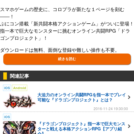
スマホゲームの歴史に、コロプラが新たな１ページを刻む
――！
ぷにコン搭載「新共闘本格アクションゲーム」がついに登場！
指一本で巨大なモンスターに挑むオンライン共闘RPG「ドラ
ゴンプロジェクト」！
ダウンロードは無料、面倒な登録や難しい操作も不要。
全国の仲間たちと大冒険に出発しよう！
続きを読む
★☆★指一本で本格アクション！＆オンライン共闘バトル！
関連記事
★☆★
ぷにコン搭載により、指一本の簡単操作での本格アクションを
iOS
Android
実現！
大迫力のオンライン共闘RPGを指一本でプレイ
簡単な操作で全国の友だちとリアルタイム協力バトルが可能！
可能な『ドラゴンプロジェクト』とは？
友だちと力を合わせ、強大なモンスターを討伐せよ！
2016-11-24 19:30:00
★☆★多種多様な装備を使いこなせ！★☆★
iOS
モンスターから入手した素材を使用して装備を作製、様々な装
『ドラゴンプロジェクト』指一本で巨大モンス
ターと戦える本格アクションRPG【アプリ紹
備の中から、キミだけのお気に入りを見つけよう！
介】