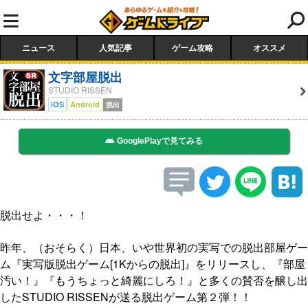
ニュース
人気記事
ゲーム攻略
オススメ
文字部屋脱出
STUDIO RISSEN
iOS
Android
脱出
GooglePlayで見てみる
脱出せよ・・・！
昨年、（おそらく）日本、いや世界初の実写での脱出部屋ゲー
ム『実写版脱出ゲーム[1Kからの脱出]』をリリースし、『部屋
汚い！』『もうちょっと綺麗にしろ！』と多くの賛否を醸し出
したSTUDIO RISSENが送る脱出ゲーム第２弾！！