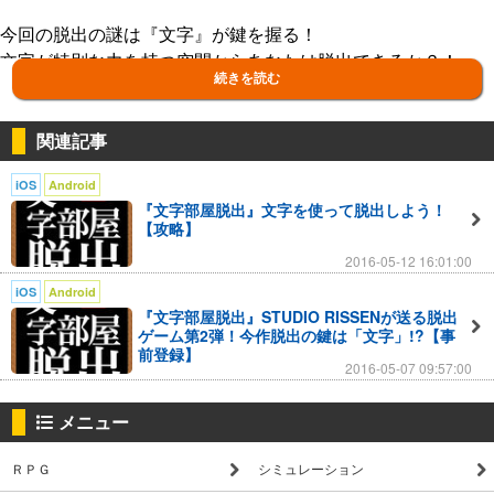
今回の脱出の謎は『文字』が鍵を握る！
文字が特別な力を持つ空間からあなたは脱出できるか？！
続きを読む
既存の脱出ゲームと一線を画す新型脱出ゲーム！
あなたは脱出できるか？！
関連記事
iOS
Android
前作
『文字部屋脱出』文字を使って脱出しよう！
実写版脱出ゲーム[1Kからの脱出]
【攻略】
アップルストアで”1K”でケンサク！ケンサクぅ！モリタケンサ
2016-05-12 16:01:00
クぅ！！
iOS
Android
『文字部屋脱出』STUDIO RISSENが送る脱出
ゲーム第2弾！今作脱出の鍵は「文字」!?【事
前登録】
2016-05-07 09:57:00
メニュー
ＲＰＧ
シミュレーション