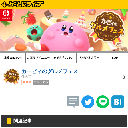
攻略WikiTOP
ごほうびメニュー
きせかえスキン
きせかえカラー
BGM
カービィのグルメフェス
任天堂
家庭用
カジュアル
関連記事