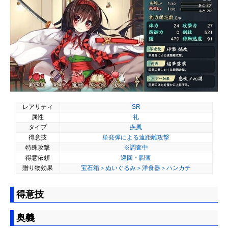
レアリティ
SR
属性
礼
タイプ
疾風
得意技
単発弾による遠距離攻撃
特殊攻撃
※調査中
得意依頼
巡回・調査
贈り物効果
宝石箱＞ぬいぐるみ＞洋食器＞ハンカチ
得意技
奥義