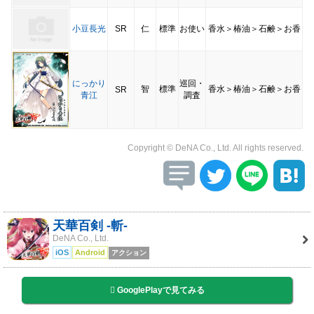
小豆長光
SR
仁
標準
お使い
香水＞椿油＞石鹸＞お香
にっかり
巡回・
智
標準
香水＞椿油＞石鹸＞お香
SR
青江
調査
Copyright © DeNA Co., Ltd. All rights reserved.
天華百剣 -斬-
DeNA Co., Ltd.
iOS
Android
アクション
GooglePlayで見てみる