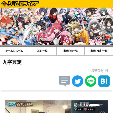
ゲームシステム
巫剣一覧
装備(技)一覧
装備(刀装)一覧
九字兼定
天華百剣 -斬-