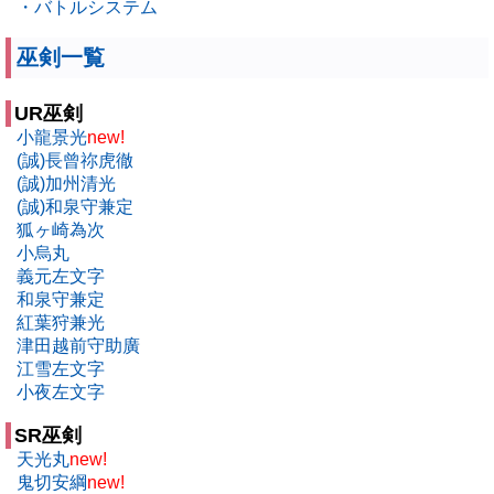
・バトルシステム
巫剣一覧
UR巫剣
小龍景光
new!
(誠)長曾祢虎徹
(誠)加州清光
(誠)和泉守兼定
狐ヶ崎為次
小烏丸
義元左文字
和泉守兼定
紅葉狩兼光
津田越前守助廣
江雪左文字
小夜左文字
SR巫剣
天光丸
new!
鬼切安綱
new!