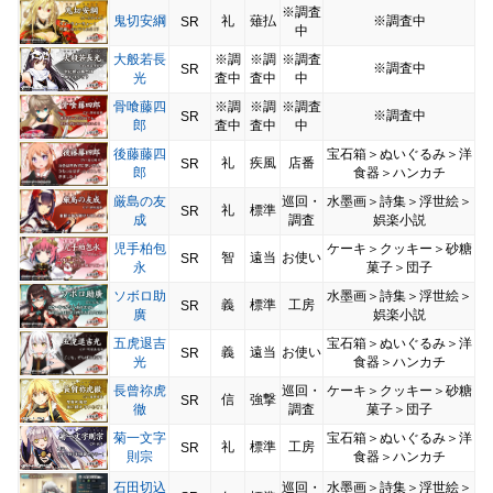
※調査
鬼切安綱
礼
薙払
※調査中
SR
中
大般若長
※調
※調
※調査
※調査中
SR
光
査中
査中
中
骨喰藤四
※調
※調
※調査
※調査中
SR
郎
査中
査中
中
後藤藤四
宝石箱＞ぬいぐるみ＞洋
礼
疾風
店番
SR
郎
食器＞ハンカチ
厳島の友
巡回・
水墨画＞詩集＞浮世絵＞
礼
標準
SR
成
調査
娯楽小説
児手柏包
ケーキ＞クッキー＞砂糖
智
遠当
お使い
SR
永
菓子＞団子
ソボロ助
水墨画＞詩集＞浮世絵＞
義
標準
工房
SR
廣
娯楽小説
五虎退吉
宝石箱＞ぬいぐるみ＞洋
義
遠当
お使い
SR
光
食器＞ハンカチ
長曾祢虎
巡回・
ケーキ＞クッキー＞砂糖
信
強撃
SR
徹
調査
菓子＞団子
菊一文字
宝石箱＞ぬいぐるみ＞洋
礼
標準
工房
SR
則宗
食器＞ハンカチ
石田切込
巡回・
水墨画＞詩集＞浮世絵＞