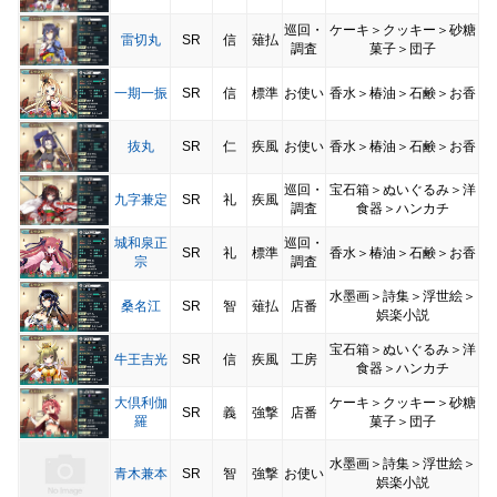
巡回・
ケーキ＞クッキー＞砂糖
雷切丸
SR
信
薙払
調査
菓子＞団子
一期一振
SR
信
標準
お使い
香水＞椿油＞石鹸＞お香
抜丸
SR
仁
疾風
お使い
香水＞椿油＞石鹸＞お香
巡回・
宝石箱＞ぬいぐるみ＞洋
九字兼定
SR
礼
疾風
調査
食器＞ハンカチ
城和泉正
巡回・
SR
礼
標準
香水＞椿油＞石鹸＞お香
宗
調査
水墨画＞詩集＞浮世絵＞
桑名江
SR
智
薙払
店番
娯楽小説
宝石箱＞ぬいぐるみ＞洋
牛王吉光
SR
信
疾風
工房
食器＞ハンカチ
大倶利伽
ケーキ＞クッキー＞砂糖
SR
義
強撃
店番
羅
菓子＞団子
水墨画＞詩集＞浮世絵＞
青木兼本
SR
智
強撃
お使い
娯楽小説