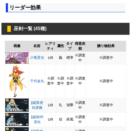
リーダー効果
巫剣一覧 (45種)
レアリ
タイ
得意依
画像
名前
属性
贈り物効果
ティ
プ
頼
※調査
小竜景光
義
標準
※調査中
UR
中
※調
※調
※調
※調査
千代金丸
※調査中
査中
査中
査中
中
[誠]長曾
※調査
礼
強撃
※調査中
UR
祢虎徹
中
[誠]加州
※調査
信
疾風
※調査中
UR
清光
中