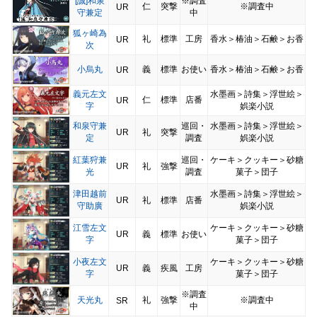
[誠]和泉
※調査
仁
突撃
※調査中
UR
守兼定
中
狐ヶ崎為
礼
標準
工房
香水＞椿油＞石鹸＞お香
UR
次
小烏丸
義
標準
お使い
香水＞椿油＞石鹸＞お香
UR
義元左文
水墨画＞詩集＞浮世絵＞
仁
標準
店番
UR
字
娯楽小説
和泉守兼
巡回・
水墨画＞詩集＞浮世絵＞
UR
礼
突撃
定
調査
娯楽小説
紅葉狩兼
巡回・
ケーキ＞クッキー＞砂糖
UR
礼
強撃
光
調査
菓子＞団子
津田越前
水墨画＞詩集＞浮世絵＞
UR
礼
標準
店番
守助廣
娯楽小説
江雪左文
ケーキ＞クッキー＞砂糖
UR
義
標準
お使い
字
菓子＞団子
小夜左文
ケーキ＞クッキー＞砂糖
UR
義
疾風
工房
字
菓子＞団子
※調査
天光丸
礼
強撃
※調査中
SR
中