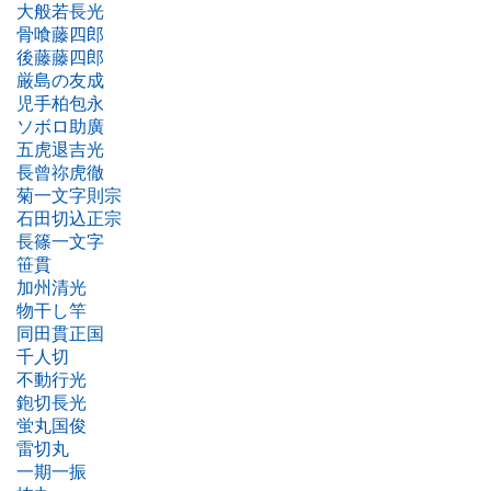
大般若長光
骨喰藤四郎
後藤藤四郎
厳島の友成
児手柏包永
ソボロ助廣
五虎退吉光
長曾祢虎徹
菊一文字則宗
石田切込正宗
長篠一文字
笹貫
加州清光
物干し竿
同田貫正国
千人切
不動行光
鉋切長光
蛍丸国俊
雷切丸
一期一振