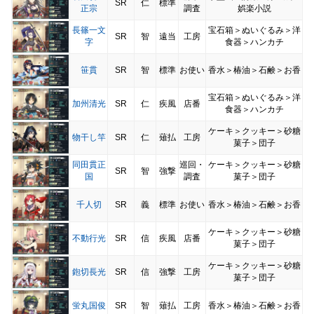
SR
仁
標準
正宗
調査
娯楽小説
長篠一文
宝石箱＞ぬいぐるみ＞洋
SR
智
遠当
工房
字
食器＞ハンカチ
笹貫
SR
智
標準
お使い
香水＞椿油＞石鹸＞お香
宝石箱＞ぬいぐるみ＞洋
加州清光
SR
仁
疾風
店番
食器＞ハンカチ
ケーキ＞クッキー＞砂糖
物干し竿
SR
仁
薙払
工房
菓子＞団子
同田貫正
巡回・
ケーキ＞クッキー＞砂糖
SR
智
強撃
国
調査
菓子＞団子
千人切
SR
義
標準
お使い
香水＞椿油＞石鹸＞お香
ケーキ＞クッキー＞砂糖
不動行光
SR
信
疾風
店番
菓子＞団子
ケーキ＞クッキー＞砂糖
鉋切長光
SR
信
強撃
工房
菓子＞団子
蛍丸国俊
SR
智
薙払
工房
香水＞椿油＞石鹸＞お香