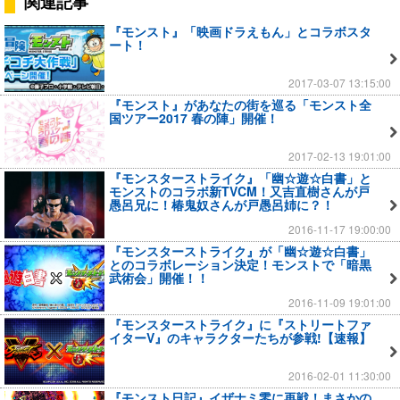
関連記事
『モンスト』「映画ドラえもん」とコラボスタ
ート！
2017-03-07 13:15:00
『モンスト』があなたの街を巡る「モンスト全
国ツアー2017 春の陣」開催！
2017-02-13 19:01:00
『モンスターストライク』「幽☆遊☆白書」と
モンストのコラボ新TVCM！又吉直樹さんが戸
愚呂兄に！椿鬼奴さんが戸愚呂姉に？！
2016-11-17 19:00:00
『モンスターストライク』が「幽☆遊☆白書」
とのコラボレーション決定！モンストで「暗黒
武術会」開催！！
2016-11-09 19:01:00
『モンスターストライク』に『ストリートファ
イターV』のキャラクターたちが参戦!【速報】
2016-02-01 11:30:00
『モンスト日記』イザナミ零に再戦！まさかの