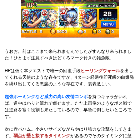
うおお。前はここまで来られませんでしたがすんなり来られまし
た！ひとまず注意すべきはどくろマーク付きの雑魚敵。
HPは低く本クエストで唯一の回復手段
ヒーリングウォール
を出し
てくれる天使のような存在ですが、4ターン経過後即死級の白爆発
を繰り出してくる悪魔のような存在です。裏表激しい。
超強ホーミングなど威力の高い友情コンボ
を持つキャラがいれ
ば、道中はわりと流れで倒せます。ただ上画像のようなボス戦で
は進路を塞ぐ役割も果たしているので、早急に倒したいところで
す。
次に赤バハム。小さいサイズながらやはり強力な攻撃をしてきま
す。
弱点が壁と接するタイミング
があるのでそのタイミングに壁