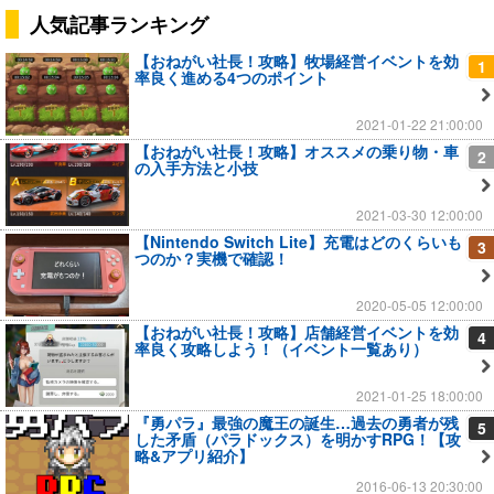
人気記事ランキング
【おねがい社長！攻略】牧場経営イベントを効
1
率良く進める4つのポイント
2021-01-22 21:00:00
【おねがい社長！攻略】オススメの乗り物・車
2
の入手方法と小技
2021-03-30 12:00:00
【Nintendo Switch Lite】充電はどのくらいも
3
つのか？実機で確認！
2020-05-05 12:00:00
【おねがい社長！攻略】店舗経営イベントを効
4
率良く攻略しよう！（イベント一覧あり）
2021-01-25 18:00:00
『勇パラ』最強の魔王の誕生…過去の勇者が残
5
した矛盾（パラドックス）を明かすRPG！【攻
略&アプリ紹介】
2016-06-13 20:30:00