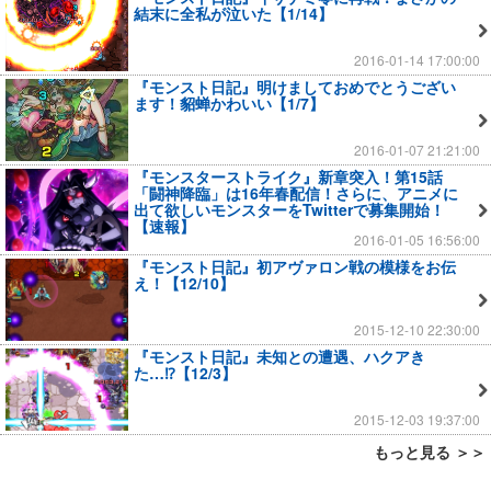
結末に全私が泣いた【1/14】
2016-01-14 17:00:00
『モンスト日記』明けましておめでとうござい
ます！貂蝉かわいい【1/7】
2016-01-07 21:21:00
『モンスターストライク』新章突入！第15話
「闘神降臨」は16年春配信！さらに、アニメに
出て欲しいモンスターをTwitterで募集開始！
【速報】
2016-01-05 16:56:00
『モンスト日記』初アヴァロン戦の模様をお伝
え！【12/10】
2015-12-10 22:30:00
『モンスト日記』未知との遭遇、ハクアき
た…⁉【12/3】
2015-12-03 19:37:00
もっと見る ＞＞