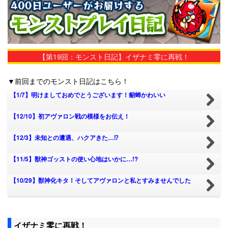
【第19回：モンスト日記】イザナミ零に再戦！
▼前回までのモンスト日記はこちら！
【1/7】明けましておめでとうございます！貂蝉かわいい
【12/10】初アヴァロン戦の模様をお伝え！
【12/3】未知との遭遇、ハクアきた…⁉
【11/5】獣神ゴッストの使い心地はいかに…!?
【10/29】獣神化キタ！そしてアヴァロンと私とすみませんでした
イザナミ零に再戦！