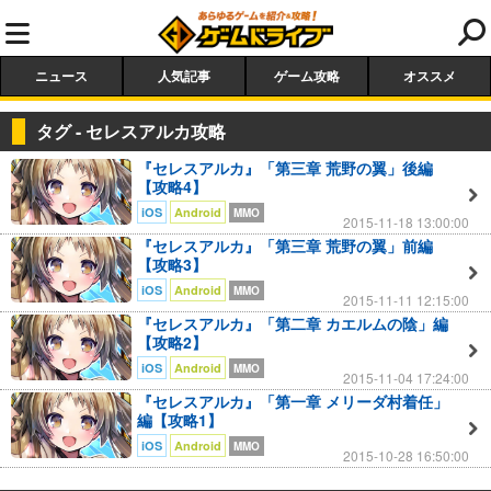
ニュース
人気記事
ゲーム攻略
オススメ
タグ - セレスアルカ攻略
『セレスアルカ』「第三章 荒野の翼」後編
【攻略4】
iOS
Android
MMO
2015-11-18 13:00:00
『セレスアルカ』「第三章 荒野の翼」前編
【攻略3】
iOS
Android
MMO
2015-11-11 12:15:00
『セレスアルカ』「第二章 カエルムの陰」編
【攻略2】
iOS
Android
MMO
2015-11-04 17:24:00
『セレスアルカ』「第一章 メリーダ村着任」
編【攻略1】
iOS
Android
MMO
2015-10-28 16:50:00