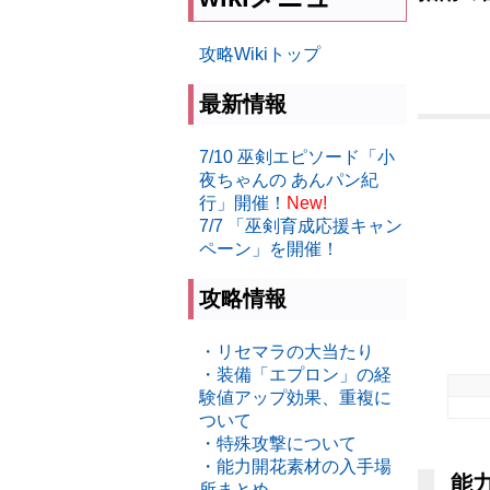
攻略Wikiトップ
最新情報
7/10 巫剣エピソード「小
夜ちゃんの あんパン紀
行」開催！
New!
7/7 「巫剣育成応援キャン
ペーン」を開催！
攻略情報
・リセマラの大当たり
・装備「エプロン」の経
験値アップ効果、重複に
ついて
・特殊攻撃について
・能力開花素材の入手場
能力
所まとめ