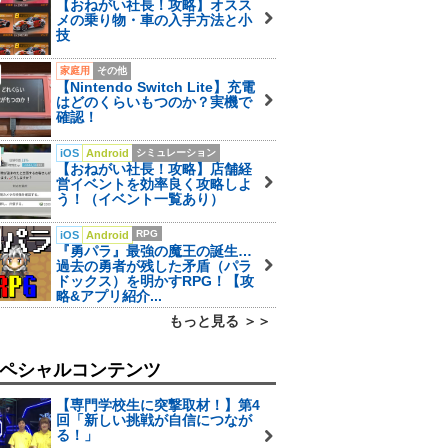
【おねがい社長！攻略】オスス
メの乗り物・車の入手方法と小
技
家庭用
その他
【Nintendo Switch Lite】充電
はどのくらいもつのか？実機で
確認！
iOS
Android
シミュレーション
【おねがい社長！攻略】店舗経
営イベントを効率良く攻略しよ
う！（イベント一覧あり）
RPG
iOS
Android
『勇パラ』最強の魔王の誕生…
過去の勇者が残した矛盾（パラ
ドックス）を明かすRPG！【攻
略&アプリ紹介...
もっと見る ＞＞
ペシャルコンテンツ
【専門学校生に突撃取材！】第4
回「新しい挑戦が自信につなが
る！」