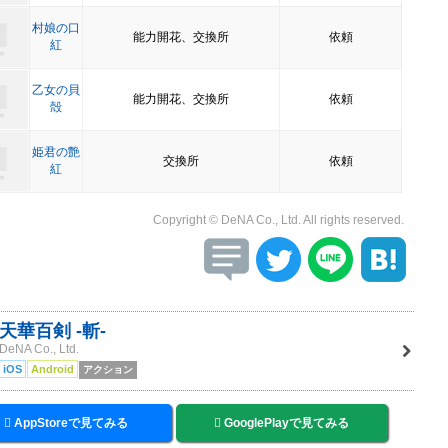
村娘の口
能力開花、交換所
依頼
紅
乙女の貝
能力開花、交換所
依頼
殻
姫君の艶
交換所
依頼
紅
Copyright © DeNA Co., Ltd. All rights reserved.
天華百剣 -斬-
DeNA Co., Ltd.
iOS
Android
アクション
AppStoreで見てみる
GooglePlayで見てみる