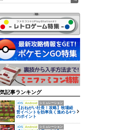
気記事ランキング
iOS
Android
シミュレーション
【おねがい社長！攻略】牧場経
営イベントを効率良く進める4つ
のポイント
iOS
Android
シミュレーション