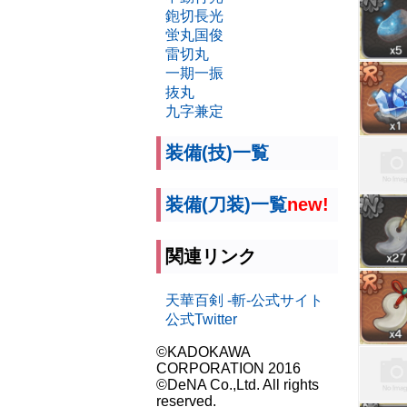
鉋切長光
蛍丸国俊
雷切丸
一期一振
抜丸
九字兼定
装備(技)一覧
装備(刀装)一覧
new!
関連リンク
天華百剣 -斬-公式サイト
公式Twitter
©KADOKAWA
CORPORATION 2016
©DeNA Co.,Ltd. All rights
reserved.