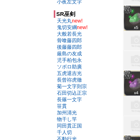
小夜左文字
SR巫剣
天光丸
new!
鬼切安綱
new!
大般若長光
骨喰藤四郎
後藤藤四郎
厳島の友成
児手柏包永
ソボロ助廣
五虎退吉光
長曾祢虎徹
菊一文字則宗
石田切込正宗
長篠一文字
笹貫
加州清光
物干し竿
同田貫正国
千人切
不動行光