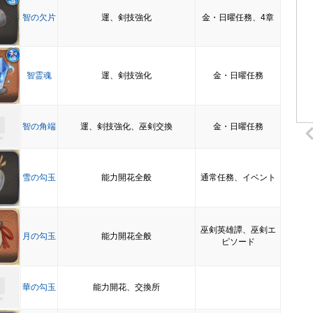
智の欠片
運、剣技強化
金・日曜任務、4章
智霊魂
運、剣技強化
金・日曜任務
智の角端
運、剣技強化、巫剣交換
金・日曜任務
雪の勾玉
能力開花全般
通常任務、イベント
巫剣英雄譚、巫剣エ
月の勾玉
能力開花全般
ピソード
華の勾玉
能力開花、交換所