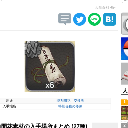
天華百剣 -斬-
人
用途
能力開花、交換所
1
入手場所
特別任務の修練
2
開花素材の入手場所まとめ (27種)