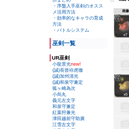
・序盤入手巫剣のオスス
画像
メ活用方法
・効率的なキャラの育成
方法
・バトルシステム
巫剣一覧
UR巫剣
小龍景光
new!
(誠)長曾祢虎徹
(誠)加州清光
(誠)和泉守兼定
狐ヶ崎為次
小烏丸
義元左文字
和泉守兼定
紅葉狩兼光
津田越前守助廣
江雪左文字