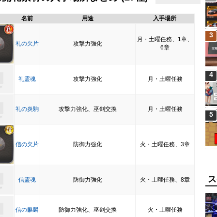
名前
用途
入手場所
3
月・土曜任務、1章、
礼の欠片
攻撃力強化
6章
4
礼霊魂
攻撃力強化
月・土曜任務
礼の炎駒
攻撃力強化、巫剣交換
月・土曜任務
5
信の欠片
防御力強化
火・土曜任務、3章
ス
信霊魂
防御力強化
火・土曜任務、8章
信の麒麟
防御力強化、巫剣交換
火・土曜任務