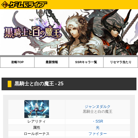
攻略TOP
最新情報
SSRキャラ一覧
リセマラ当たり
黒騎士と白の魔王 - 25
ジャンヌダルク
黒騎士と白の魔王
レアリティ
・SSR
属性
光
ロールボーナス
ファイター