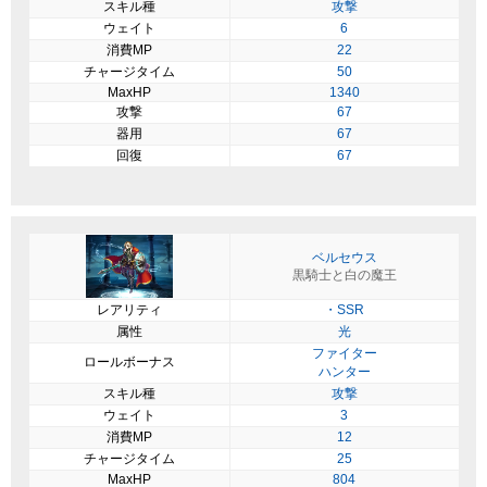
スキル種
攻撃
ウェイト
6
消費MP
22
チャージタイム
50
MaxHP
1340
攻撃
67
器用
67
回復
67
ベルセウス
黒騎士と白の魔王
レアリティ
・SSR
属性
光
ファイター
ロールボーナス
ハンター
スキル種
攻撃
ウェイト
3
消費MP
12
チャージタイム
25
MaxHP
804