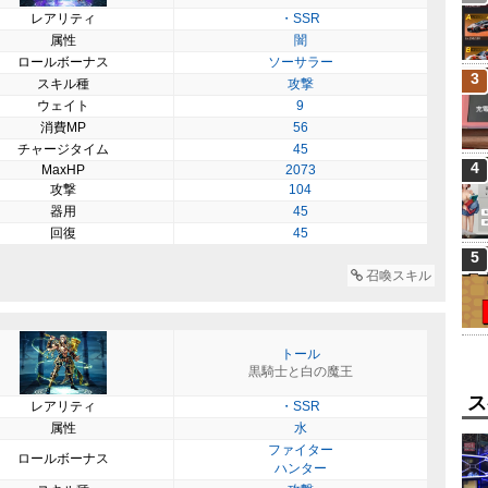
レアリティ
・SSR
属性
闇
ロールボーナス
ソーサラー
3
スキル種
攻撃
ウェイト
9
消費MP
56
チャージタイム
45
4
MaxHP
2073
攻撃
104
器用
45
回復
45
5
召喚スキル
トール
黒騎士と白の魔王
ス
レアリティ
・SSR
属性
水
ファイター
ロールボーナス
ハンター