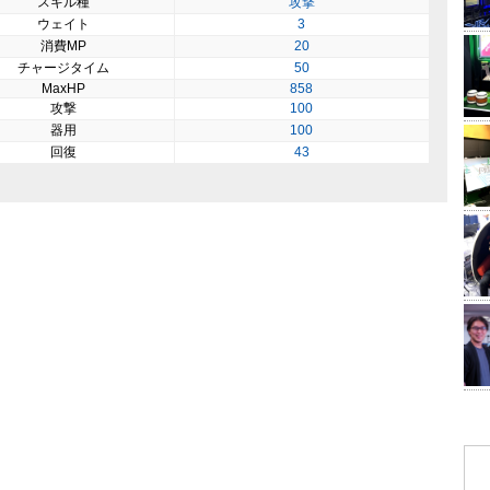
スキル種
攻撃
ウェイト
3
消費MP
20
チャージタイム
50
MaxHP
858
攻撃
100
器用
100
回復
43