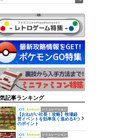
気記事ランキング
iOS
Android
シミュレーション
【おねがい社長！攻略】牧場経
営イベントを効率良く進める4つ
のポイント
iOS
Android
シミュレーション