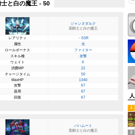
士と白の魔王 - 50
ジャンヌダルク
黒騎士と白の魔王
レアリティ
・SSR
属性
光
ロールボーナス
ファイター
スキル種
攻撃
ウェイト
6
消費MP
22
チャージタイム
50
MaxHP
1340
攻撃
67
器用
67
人
回復
67
1
バハムート
黒騎士と白の魔王
2