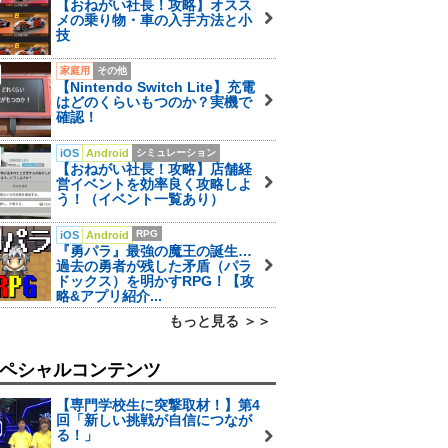
【おねがい社長！攻略】オスス
メの乗り物・車の入手方法と小
技
家庭用
その他
【Nintendo Switch Lite】充電
はどのくらいもつのか？実機で
確認！
iOS
Android
シミュレーション
【おねがい社長！攻略】店舗経
営イベントを効率良く攻略しよ
う！（イベント一覧あり）
RPG
iOS
Android
『勇パラ』最強の魔王の誕生…
過去の勇者が残した矛盾（パラ
ドックス）を明かすRPG！【攻
略&アプリ紹介...
もっと見る ＞＞
ペシャルコンテンツ
【専門学校生に突撃取材！】第4
回「新しい挑戦が自信につなが
る！」