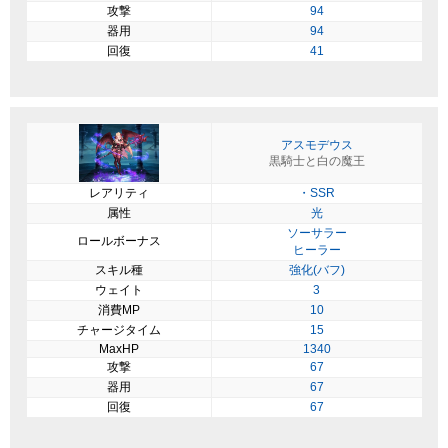
攻撃
94
器用
94
回復
41
アスモデウス
黒騎士と白の魔王
レアリティ
・SSR
属性
光
ソーサラー
ロールボーナス
ヒーラー
スキル種
強化(バフ)
ウェイト
3
消費MP
10
チャージタイム
15
MaxHP
1340
攻撃
67
器用
67
回復
67