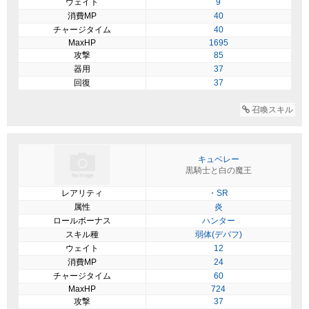
ウェイト
9
消費MP
40
チャージタイム
40
MaxHP
1695
攻撃
85
器用
37
回復
37
召喚スキル
キュベレー
黒騎士と白の魔王
レアリティ
・SR
属性
炎
ロールボーナス
ハンター
スキル種
弱体(デバフ)
ウェイト
12
消費MP
24
チャージタイム
60
MaxHP
724
攻撃
37