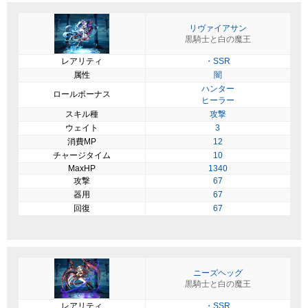
リヴァイアサン
黒騎士と白の魔王
レアリティ
・SSR
属性
闇
ハンター
ロールボーナス
ヒーラー
スキル種
攻撃
ウェイト
3
消費MP
12
チャージタイム
10
MaxHP
1340
攻撃
67
器用
67
回復
67
ニーズヘッグ
黒騎士と白の魔王
レアリティ
・SSR