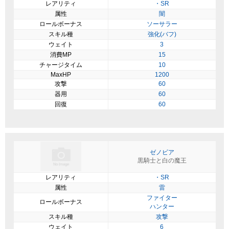
レアリティ
・SR
属性
闇
ロールボーナス
ソーサラー
スキル種
強化(バフ)
ウェイト
3
消費MP
15
チャージタイム
10
MaxHP
1200
攻撃
60
器用
60
回復
60
ゼノビア
黒騎士と白の魔王
レアリティ
・SR
属性
雷
ファイター
ロールボーナス
ハンター
スキル種
攻撃
ウェイト
6