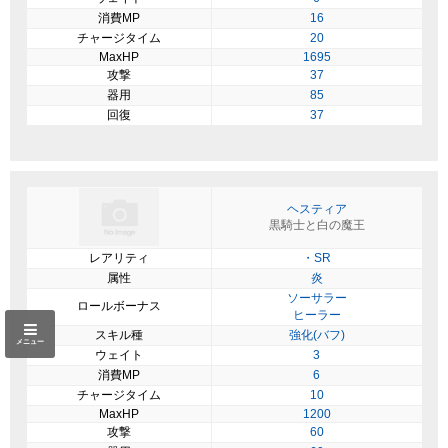
消費MP
16
チャージタイム
20
MaxHP
1695
攻撃
37
器用
85
回復
37
ヘスティア
黒騎士と白の魔王
レアリティ
・SR
属性
炎
ソーサラー
ロールボーナス
ヒーラー
スキル種
強化(バフ)
メニュー
ウェイト
3
消費MP
6
チャージタイム
10
MaxHP
1200
攻撃
60