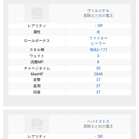
ヴィルジナル
黒騎士と白の魔王
レアリティ
・SR
属性
水
ファイター
ロールボーナス
ヒーラー
スキル種
強化(バフ)
ウェイト
3
消費MP
8
チャージタイム
35
MaxHP
2648
攻撃
37
器用
37
回復
37
ヘパイストス
黒騎士と白の魔王
レアリティ
・SR