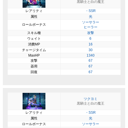
黒騎士と白の魔王
レアリティ
・SSR
属性
光
ソーサラー
ロールボーナス
ヒーラー
スキル種
攻撃
ウェイト
6
消費MP
16
チャージタイム
30
MaxHP
1340
攻撃
67
器用
67
回復
67
ツクヨミ
黒騎士と白の魔王
レアリティ
・SSR
属性
光
ロールボーナス
ソーサラー