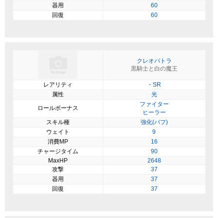
器用
60
回復
60
クレオパトラ
黒騎士と白の魔王
レアリティ
・SR
属性
光
ファイター
ロールボーナス
ヒーラー
スキル種
強化(バフ)
ウェイト
9
消費MP
16
チャージタイム
90
MaxHP
2648
攻撃
37
器用
37
回復
37