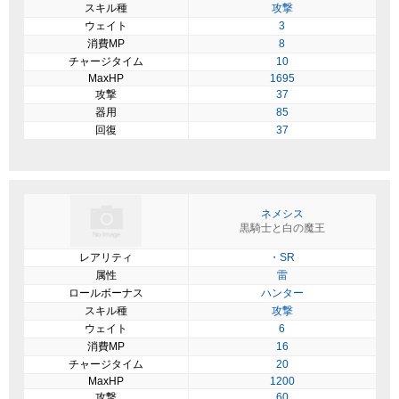
スキル種
攻撃
ウェイト
3
消費MP
8
チャージタイム
10
MaxHP
1695
攻撃
37
器用
85
回復
37
ネメシス
黒騎士と白の魔王
レアリティ
・SR
属性
雷
ロールボーナス
ハンター
スキル種
攻撃
ウェイト
6
消費MP
16
チャージタイム
20
MaxHP
1200
攻撃
60