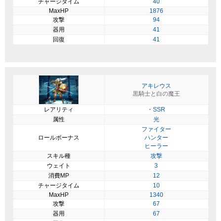
チャージタイム
40
MaxHP
1876
攻撃
94
器用
41
回復
41
アキレウス
黒騎士と白の魔王
レアリティ
・SSR
属性
光
ファイター
ロールボーナス
ハンター
ヒーラー
スキル種
攻撃
ウェイト
3
消費MP
12
チャージタイム
10
MaxHP
1340
攻撃
67
器用
67