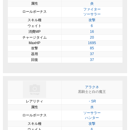
属性
炎
ファイター
ロールボーナス
ソーサラー
スキル種
攻撃
ウェイト
6
消費MP
16
チャージタイム
20
MaxHP
1695
攻撃
85
器用
37
回復
37
アラクネ
黒騎士と白の魔王
レアリティ
・SR
属性
水
ソーサラー
ロールボーナス
ハンター
スキル種
攻撃
ウェイト
6