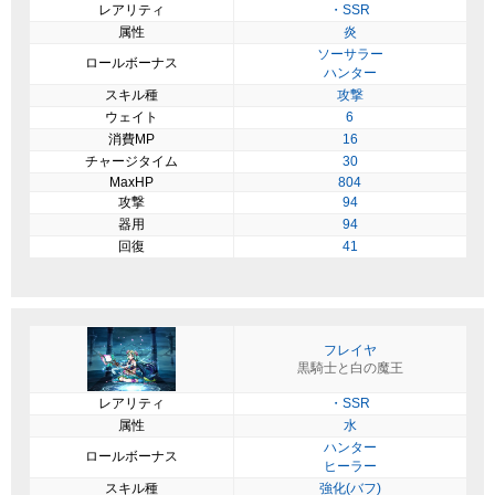
レアリティ
・SSR
属性
炎
ソーサラー
ロールボーナス
ハンター
スキル種
攻撃
ウェイト
6
消費MP
16
チャージタイム
30
MaxHP
804
攻撃
94
器用
94
回復
41
フレイヤ
黒騎士と白の魔王
レアリティ
・SSR
属性
水
ハンター
ロールボーナス
ヒーラー
スキル種
強化(バフ)