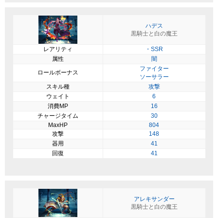
ハデス
黒騎士と白の魔王
レアリティ
・SSR
属性
闇
ファイター
ロールボーナス
ソーサラー
スキル種
攻撃
ウェイト
6
消費MP
16
チャージタイム
30
MaxHP
804
攻撃
148
器用
41
回復
41
アレキサンダー
黒騎士と白の魔王