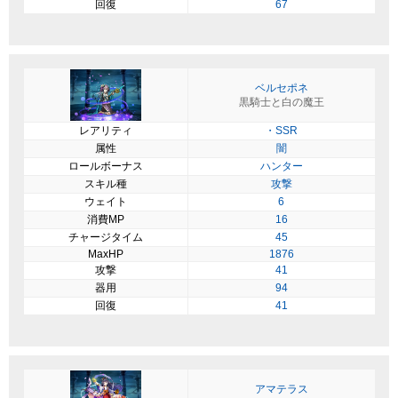
回復
67
ベルセポネ
黒騎士と白の魔王
レアリティ
・SSR
属性
闇
ロールボーナス
ハンター
スキル種
攻撃
ウェイト
6
消費MP
16
チャージタイム
45
MaxHP
1876
攻撃
41
器用
94
回復
41
アマテラス