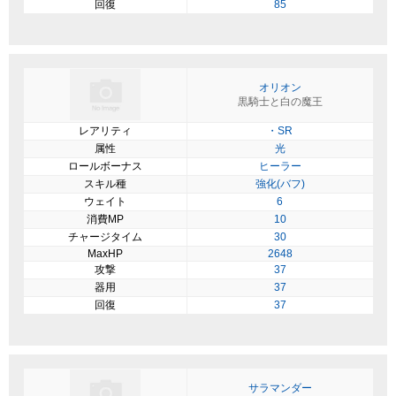
回復
85
オリオン
黒騎士と白の魔王
レアリティ
・SR
属性
光
ロールボーナス
ヒーラー
スキル種
強化(バフ)
ウェイト
6
消費MP
10
チャージタイム
30
MaxHP
2648
攻撃
37
器用
37
回復
37
サラマンダー