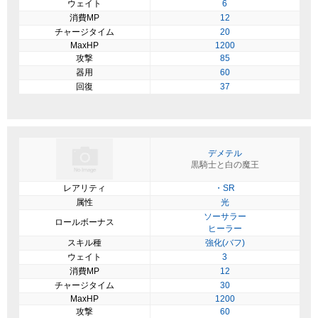
ウェイト
6
消費MP
12
チャージタイム
20
MaxHP
1200
攻撃
85
器用
60
回復
37
デメテル
黒騎士と白の魔王
レアリティ
・SR
属性
光
ソーサラー
ロールボーナス
ヒーラー
スキル種
強化(バフ)
ウェイト
3
消費MP
12
チャージタイム
30
MaxHP
1200
攻撃
60