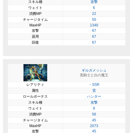
スキル種
攻撃
ウェイト
6
消費MP
22
チャージタイム
50
MaxHP
1340
攻撃
67
器用
67
回復
67
ギルガメッシュ
黒騎士と白の魔王
レアリティ
・SSR
属性
雷
ロールボーナス
ハンター
スキル種
攻撃
ウェイト
9
消費MP
56
チャージタイム
45
MaxHP
2073
攻撃
45