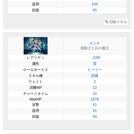
器用
104
回復
45
召喚スキル
ナンナ
黒騎士と白の魔王
レアリティ
・SSR
属性
雷
ロールボーナス
ヒーラー
スキル種
回復
ウェイト
3
消費MP
12
チャージタイム
20
MaxHP
1876
攻撃
41
器用
41
回復
94