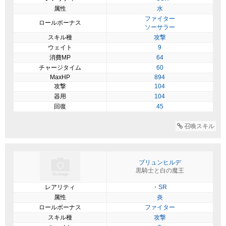
属性
水
ファイター
ロールボーナス
ソーサラー
スキル種
攻撃
ウェイト
9
消費MP
64
チャージタイム
60
MaxHP
894
攻撃
104
器用
104
回復
45
召喚スキル
ブリュンヒルデ
黒騎士と白の魔王
レアリティ
・SR
属性
炎
ロールボーナス
ファイター
スキル種
攻撃