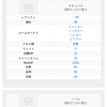
サキュバス
黒騎士と白の魔王
レアリティ
・SR
属性
闇
ファイター
ソーサラー
ロールボーナス
ハンター
ヒーラー
スキル種
攻撃
ウェイト
6
消費MP
12
チャージタイム
20
MaxHP
1200
攻撃
60
器用
60
回復
60
ソール
黒騎士と白の魔王