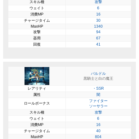
スキル種
攻撃
ウェイト
6
消費MP
16
チャージタイム
30
MaxHP
1340
攻撃
94
器用
67
回復
41
バルドル
黒騎士と白の魔王
レアリティ
・SSR
属性
闇
ファイター
ロールボーナス
ソーサラー
スキル種
攻撃
ウェイト
6
消費MP
16
チャージタイム
40
MaxHP
804