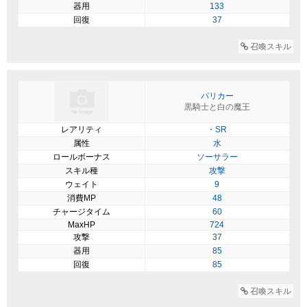
器用
133
回復
37
召喚スキル
パリカー
黒騎士と白の魔王
レアリティ
・SR
属性
水
ロールボーナス
ソーサラー
スキル種
攻撃
ウェイト
9
消費MP
48
チャージタイム
60
MaxHP
724
攻撃
37
器用
85
回復
85
召喚スキル