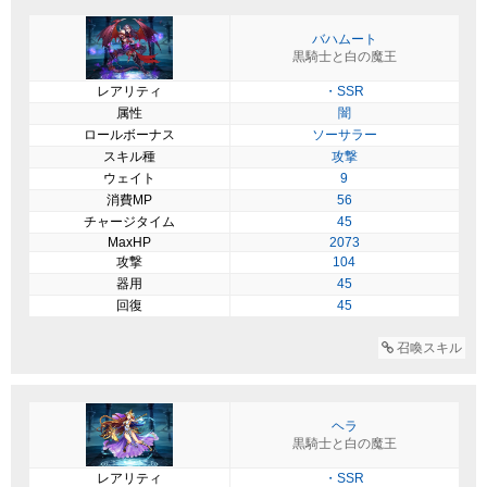
バハムート
黒騎士と白の魔王
レアリティ
・SSR
属性
闇
ロールボーナス
ソーサラー
スキル種
攻撃
ウェイト
9
消費MP
56
チャージタイム
45
MaxHP
2073
攻撃
104
器用
45
回復
45
召喚スキル
ヘラ
黒騎士と白の魔王
レアリティ
・SSR