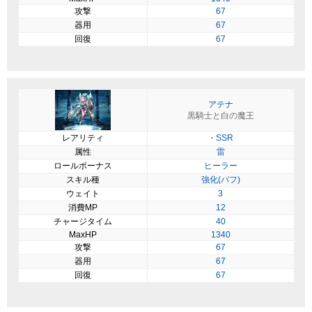
攻撃
67
器用
67
回復
67
アテナ
黒騎士と白の魔王
レアリティ
・SSR
属性
雷
ロールボーナス
ヒーラー
スキル種
強化(バフ)
ウェイト
3
消費MP
12
チャージタイム
40
MaxHP
1340
攻撃
67
器用
67
回復
67