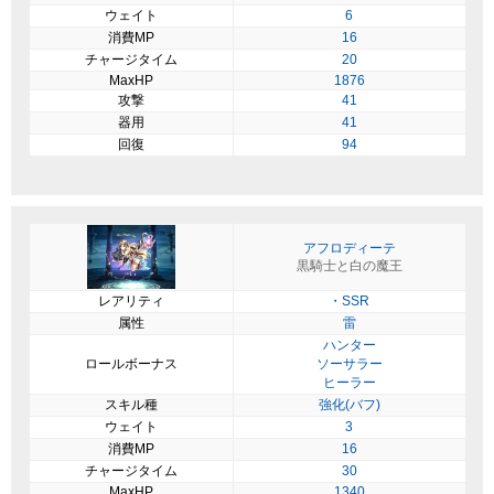
ウェイト
6
消費MP
16
チャージタイム
20
MaxHP
1876
攻撃
41
器用
41
回復
94
アフロディーテ
黒騎士と白の魔王
レアリティ
・SSR
属性
雷
ハンター
ロールボーナス
ソーサラー
ヒーラー
スキル種
強化(バフ)
ウェイト
3
消費MP
16
チャージタイム
30
MaxHP
1340