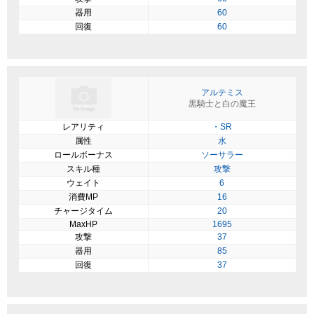
器用
60
回復
60
アルテミス
黒騎士と白の魔王
レアリティ
・SR
属性
水
ロールボーナス
ソーサラー
スキル種
攻撃
ウェイト
6
消費MP
16
チャージタイム
20
MaxHP
1695
攻撃
37
器用
85
回復
37