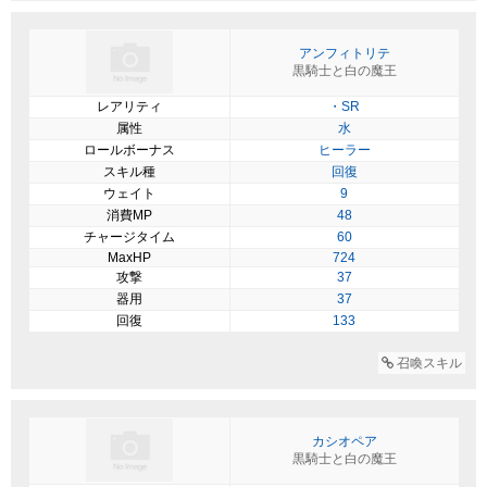
アンフィトリテ
黒騎士と白の魔王
レアリティ
・SR
属性
水
ロールボーナス
ヒーラー
スキル種
回復
ウェイト
9
消費MP
48
チャージタイム
60
MaxHP
724
攻撃
37
器用
37
回復
133
召喚スキル
カシオペア
黒騎士と白の魔王