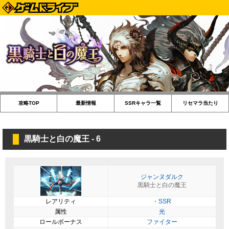
攻略TOP
最新情報
SSRキャラ一覧
リセマラ当たり
黒騎士と白の魔王 - 6
ジャンヌダルク
黒騎士と白の魔王
レアリティ
・SSR
属性
光
ロールボーナス
ファイター