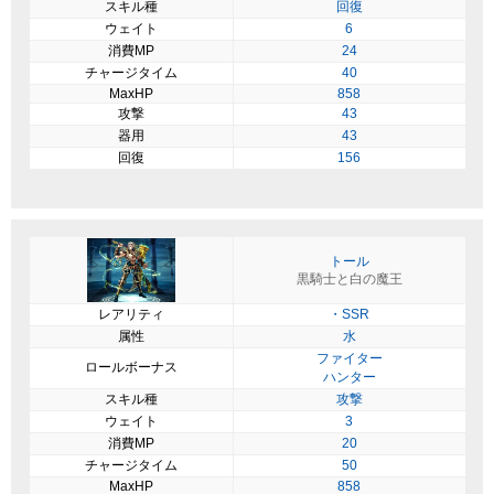
スキル種
回復
ウェイト
6
消費MP
24
チャージタイム
40
MaxHP
858
攻撃
43
器用
43
回復
156
トール
黒騎士と白の魔王
レアリティ
・SSR
属性
水
ファイター
ロールボーナス
ハンター
スキル種
攻撃
ウェイト
3
消費MP
20
チャージタイム
50
MaxHP
858