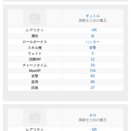
ギュミル
黒騎士と白の魔王
レアリティ
・SR
属性
水
ロールボーナス
ハンター
スキル種
攻撃
ウェイト
3
消費MP
12
チャージタイム
20
MaxHP
724
攻撃
85
器用
85
回復
37
ネロ
黒騎士と白の魔王
レアリティ
・SR