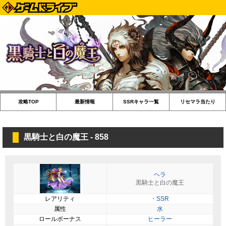
攻略TOP
最新情報
SSRキャラ一覧
リセマラ当たり
黒騎士と白の魔王 - 858
ヘラ
黒騎士と白の魔王
レアリティ
・SSR
属性
水
ロールボーナス
ヒーラー