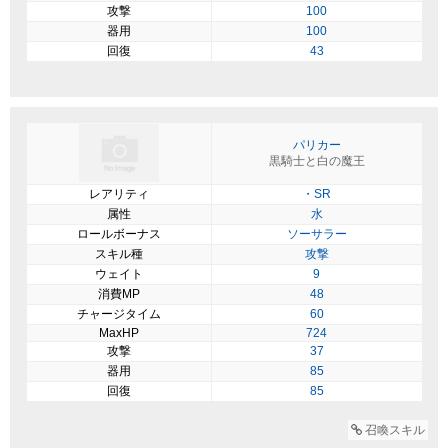
攻撃
100
器用
100
回復
43
パリカー
黒騎士と白の魔王
レアリティ
・SR
属性
水
ロールボーナス
ソーサラー
スキル種
攻撃
ウェイト
9
消費MP
48
チャージタイム
60
MaxHP
724
攻撃
37
器用
85
回復
85
召喚スキル