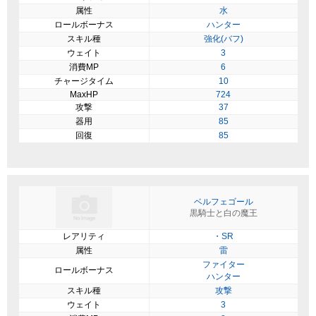
属性
水
ロールボーナス
ハンター
スキル種
強化(バフ)
ウェイト
3
消費MP
6
チャージタイム
10
MaxHP
724
攻撃
37
器用
85
回復
85
ベルフェゴール
黒騎士と白の魔王
レアリティ
・SR
属性
雷
ファイター
ロールボーナス
ハンター
スキル種
攻撃
ウェイト
3