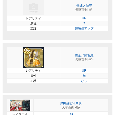
修練ノ御守
天華百剣 -斬-
レアリティ
UR
属性
？
加護
経験値アップ
貴金ノ陣羽織
天華百剣 -斬-
レアリティ
UR
属性
無
加護
なし
津田越前守助廣
天華百剣 -斬-
レアリティ
UR