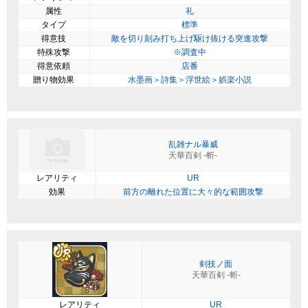
属性
礼
タイプ
標準
得意技
敵を切り刻み打ち上げ駆け抜ける突進攻撃
特殊攻撃
※調査中
得意依頼
店番
贈り物効果
水墨画＞詩集＞浮世絵＞娯楽小説
乱雑ナル暴威
天華百剣 -斬-
レアリティ
UR
効果
前方の離れた位置に大々的な範囲攻撃
剣技ノ面
天華百剣 -斬-
レアリティ
UR