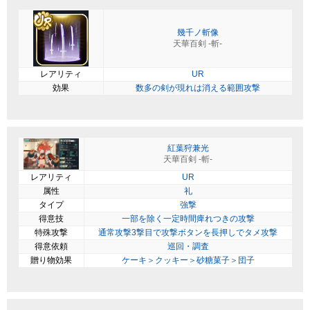
幾千ノ斬像
天華百剣 -斬-
レアリティ
UR
効果
数多の剣が現れは消える範囲攻撃
紅葉狩兼光
天華百剣 -斬-
レアリティ
UR
属性
礼
タイプ
強撃
得意技
一部を除く一定時間痺れつきの攻撃
特殊攻撃
通常攻撃3撃目で攻撃ボタンを長押しでタメ攻撃
得意依頼
巡回・調査
贈り物効果
ケーキ＞クッキー＞砂糖菓子＞団子