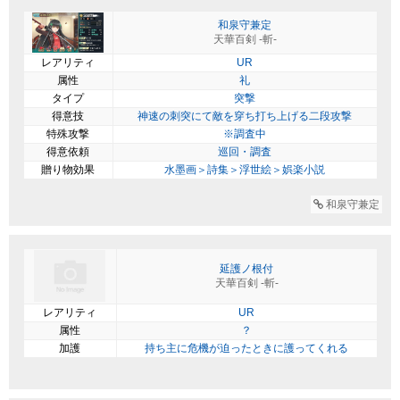
和泉守兼定
天華百剣 -斬-
レアリティ
UR
属性
礼
タイプ
突撃
得意技
神速の刺突にて敵を穿ち打ち上げる二段攻撃
特殊攻撃
※調査中
得意依頼
巡回・調査
贈り物効果
水墨画＞詩集＞浮世絵＞娯楽小説
和泉守兼定
延護ノ根付
天華百剣 -斬-
レアリティ
UR
属性
？
加護
持ち主に危機が迫ったときに護ってくれる