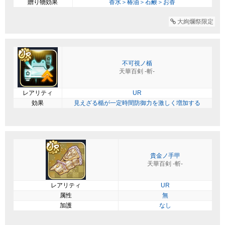
贈り物効果
香水＞椿油＞石鹸＞お香
大絢爛祭限定
不可視ノ楯
天華百剣 -斬-
レアリティ
UR
効果
見えざる楯が一定時間防御力を激しく増加する
貴金ノ手甲
天華百剣 -斬-
レアリティ
UR
属性
無
加護
なし