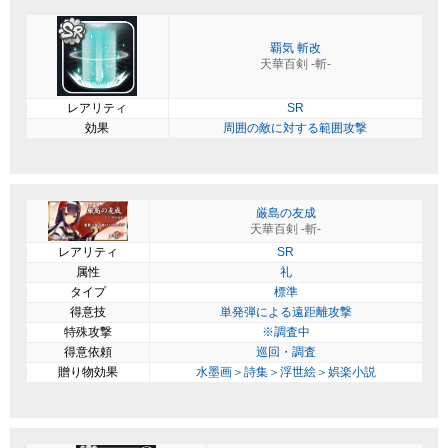
覇気 斬改
天華百剣 -斬-
レアリティ
SR
効果
周囲の敵に対する範囲攻撃
厳島の友成
天華百剣 -斬-
レアリティ
SR
属性
礼
タイプ
標準
得意技
単発弾による遠距離攻撃
特殊攻撃
※調査中
得意依頼
巡回・調査
贈り物効果
水墨画＞詩集＞浮世絵＞娯楽小説