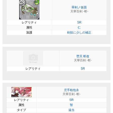
翠剣ノ仮面
天華百剣 -斬-
レアリティ
SR
属性
仁
加護
剣技に少しの補正
堕天 斬改
天華百剣 -斬-
レアリティ
SR
児手柏包永
天華百剣 -斬-
レアリティ
SR
属性
智
タイプ
遠当