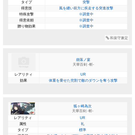
タイプ
突撃
得意技
風を纏い前方に疾走する突進攻撃
特殊攻撃
※調査中
得意依頼
※調査中
贈り物効果
※調査中
和泉守兼定
崩落ノ宴
天華百剣 -斬-
レアリティ
UR
効果
体重を乗せた兜割で敵のダウンを奪う攻撃
狐ヶ崎為次
天華百剣 -斬-
レアリティ
UR
属性
礼
タイプ
標準