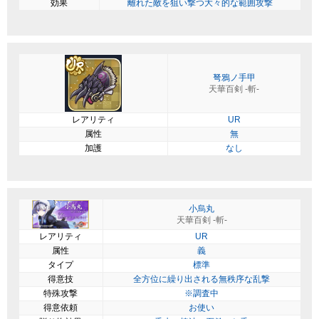
効果
離れた敵を狙い撃つ大々的な範囲攻撃
弩鴉ノ手甲
天華百剣 -斬-
レアリティ
UR
属性
無
加護
なし
小烏丸
天華百剣 -斬-
レアリティ
UR
属性
義
タイプ
標準
得意技
全方位に繰り出される無秩序な乱撃
特殊攻撃
※調査中
得意依頼
お使い