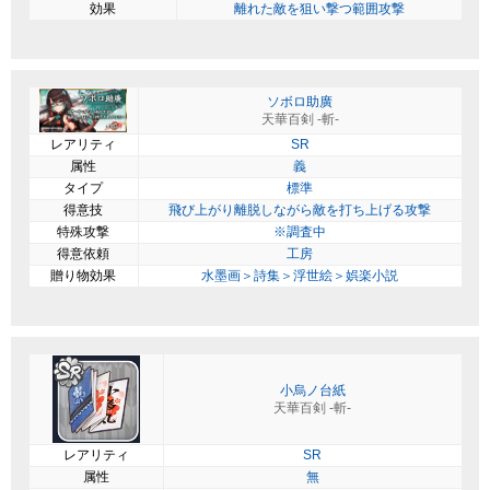
効果
離れた敵を狙い撃つ範囲攻撃
ソボロ助廣
天華百剣 -斬-
レアリティ
SR
属性
義
タイプ
標準
得意技
飛び上がり離脱しながら敵を打ち上げる攻撃
特殊攻撃
※調査中
得意依頼
工房
贈り物効果
水墨画＞詩集＞浮世絵＞娯楽小説
小烏ノ台紙
天華百剣 -斬-
レアリティ
SR
属性
無