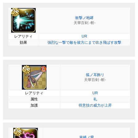
衝撃ノ咆哮
天華百剣 -斬-
レアリティ
UR
効果
強烈な一撃で敵を彼方にまで吹き飛ばす攻撃
狐ノ耳飾リ
天華百剣 -斬-
レアリティ
UR
属性
礼
加護
得意技の威力が上昇
束縛ノ愛