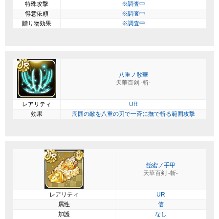
特殊攻撃
※調査中
得意依頼
※調査中
贈り物効果
※調査中
八重ノ散華
天華百剣 -斬-
レアリティ
UR
効果
周囲の敵を八重の刃で一斉に撫で斬る範囲攻撃
飴蜜ノ手甲
天華百剣 -斬-
レアリティ
UR
属性
信
加護
なし