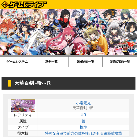
ゲームシステム
巫剣一覧
装備(技)一覧
装備(刀装)一覧
天華百剣 -斬- - R
小竜景光
天華百剣 -斬-
レアリティ
UR
属性
義
タイプ
標準
得意技
特殊な音波で前方の敵を痺れさせる遠距離攻撃