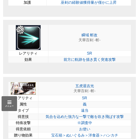
加護
巫剣の経験値獲得量が僅かに上昇
瞬域 斬改
天華百剣 -斬-
レアリティ
SR
効果
前方に軌跡を描き貫く突進攻撃
五虎退吉光
天華百剣 -斬-
レアリティ
SR
属性
義
メニュー
タイプ
遠当
得意技
気合を込めた強力な一撃で敵を吹き飛ばす攻撃
特殊攻撃
※調査中
得意依頼
お使い
贈り物効果
宝石箱＞ぬいぐるみ＞洋食器＞ハンカチ