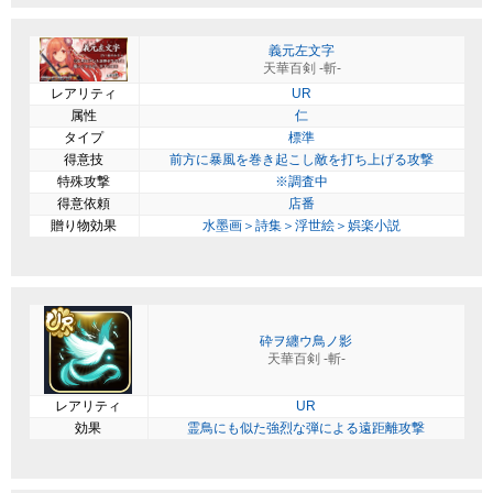
義元左文字
天華百剣 -斬-
レアリティ
UR
属性
仁
タイプ
標準
得意技
前方に暴風を巻き起こし敵を打ち上げる攻撃
特殊攻撃
※調査中
得意依頼
店番
贈り物効果
水墨画＞詩集＞浮世絵＞娯楽小説
砕ヲ纏ウ鳥ノ影
天華百剣 -斬-
レアリティ
UR
効果
霊鳥にも似た強烈な弾による遠距離攻撃