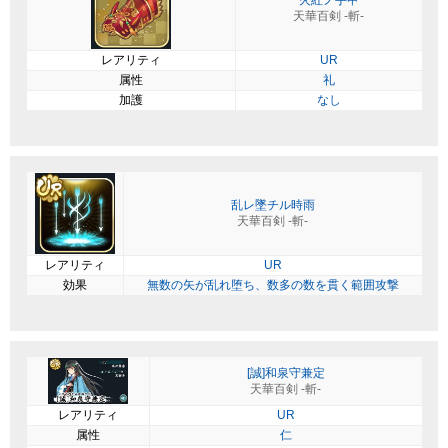
天華百剣 -斬-
レアリティ
UR
属性
礼
加護
なし
乱レ墜チル時雨
天華百剣 -斬-
レアリティ
UR
効果
無数の矢が乱れ堕ち、数多の数を貫く範囲攻撃
[誠]和泉守兼定
天華百剣 -斬-
レアリティ
UR
属性
仁