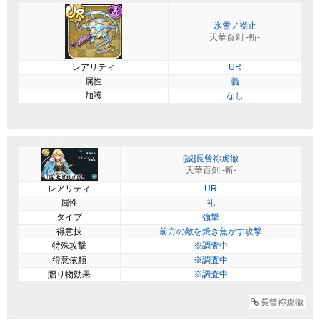
氷雪ノ襟止
天華百剣 -斬-
レアリティ
UR
属性
義
加護
なし
[誠]長曾祢虎徹
天華百剣 -斬-
レアリティ
UR
属性
礼
タイプ
強撃
得意技
前方の敵を焼き焦がす攻撃
特殊攻撃
※調査中
得意依頼
※調査中
贈り物効果
※調査中
長曾祢虎徹