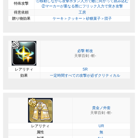
①移動しながら攻撃ボタン入力で敵に向かって踏み込む
特殊攻撃
②マーカーが重なる際にフリック入力で突き攻撃
得意依頼
工房
贈り物効果
ケーキ＞クッキー＞砂糖菓子＞団子
必撃 斬改
天華百剣 -斬-
レアリティ
SR
効果
一定時間すべての攻撃が必ずクリティカル
貴金ノ外套
天華百剣 -斬-
レアリティ
UR
属性
無