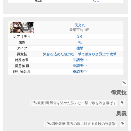
加護
なし
天光丸
天華百剣 -斬-
レアリティ
SR
属性
礼
タイプ
強撃
得意技
気合を込めた強力な一撃で敵を吹き飛ばす攻撃
特殊攻撃
※調査中
得意依頼
※調査中
贈り物効果
※調査中
得意技
吹衝 閃:気合を込めた強力な一撃で敵を吹き飛ばす
奥義
閃樹銀華:前方の敵に対する多段の強攻撃