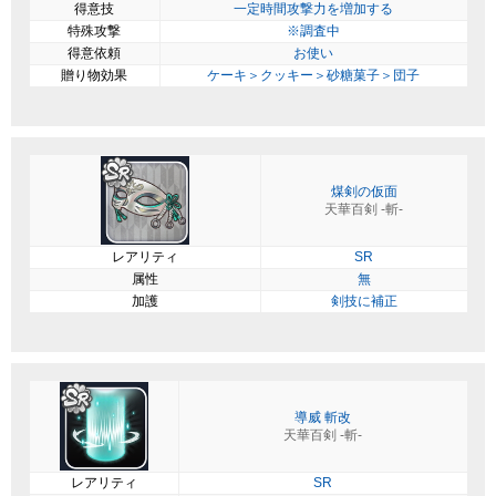
得意技
一定時間攻撃力を増加する
特殊攻撃
※調査中
得意依頼
お使い
贈り物効果
ケーキ＞クッキー＞砂糖菓子＞団子
煤剣の仮面
天華百剣 -斬-
レアリティ
SR
属性
無
加護
剣技に補正
導威 斬改
天華百剣 -斬-
レアリティ
SR