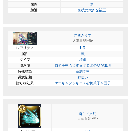
属性
無
加護
剣技に大きな補正
江雪左文字
天華百剣 -斬-
レアリティ
UR
属性
義
タイプ
標準
得意技
自分を中心に旋回する氷の塊が出現
特殊攻撃
※調査中
得意依頼
お使い
贈り物効果
ケーキ＞クッキー＞砂糖菓子＞団子
瞬キノ支配
天華百剣 -斬-
レアリティ
UR