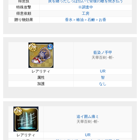
得意技
炎を纏ったしっぽ払いで背後の敵を焼き払う
特殊攻撃
※調査中
得意依頼
工房
贈り物効果
香水＞椿油＞石鹸＞お香
藍染ノ手甲
天華百剣 -斬-
レアリティ
UR
属性
智
加護
なし
追イ囲ム痛ミ
天華百剣 -斬-
レアリティ
UR