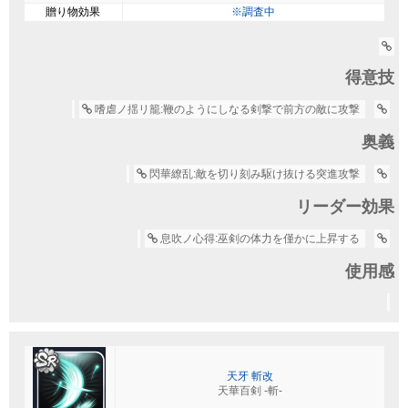
贈り物効果
※調査中
得意技
嗜虐ノ揺リ籠:鞭のようにしなる剣撃で前方の敵に攻撃
奥義
閃華繚乱:敵を切り刻み駆け抜ける突進攻撃
リーダー効果
息吹ノ心得:巫剣の体力を僅かに上昇する
使用感
天牙 斬改
天華百剣 -斬-