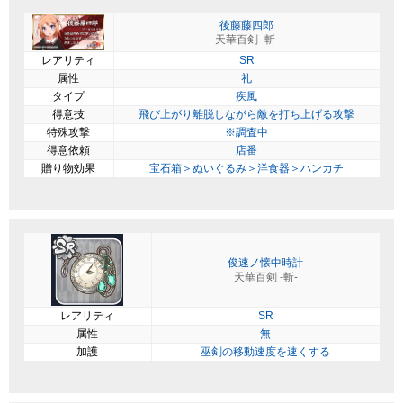
後藤藤四郎
天華百剣 -斬-
レアリティ
SR
属性
礼
タイプ
疾風
得意技
飛び上がり離脱しながら敵を打ち上げる攻撃
特殊攻撃
※調査中
得意依頼
店番
贈り物効果
宝石箱＞ぬいぐるみ＞洋食器＞ハンカチ
俊速ノ懐中時計
天華百剣 -斬-
レアリティ
SR
属性
無
加護
巫剣の移動速度を速くする