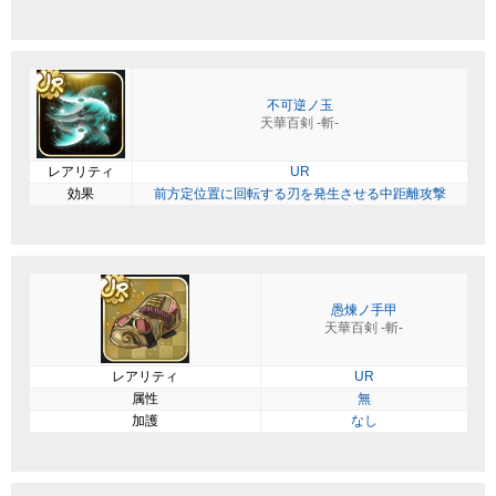
不可逆ノ玉
天華百剣 -斬-
レアリティ
UR
効果
前方定位置に回転する刃を発生させる中距離攻撃
愚煉ノ手甲
天華百剣 -斬-
レアリティ
UR
属性
無
加護
なし