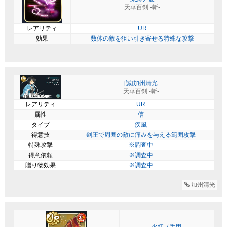
天華百剣 -斬-
レアリティ
UR
効果
数体の敵を狙い引き寄せる特殊な攻撃
[誠]加州清光
天華百剣 -斬-
レアリティ
UR
属性
信
タイプ
疾風
得意技
剣圧で周囲の敵に痛みを与える範囲攻撃
特殊攻撃
※調査中
得意依頼
※調査中
贈り物効果
※調査中
加州清光
火紅ノ手甲