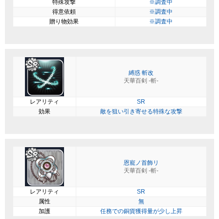
特殊攻撃
※調査中
得意依頼
※調査中
贈り物効果
※調査中
縛惑 斬改
天華百剣 -斬-
レアリティ
SR
効果
敵を狙い引き寄せる特殊な攻撃
恩寵ノ首飾リ
天華百剣 -斬-
レアリティ
SR
属性
無
加護
任務での銅貨獲得量が少し上昇