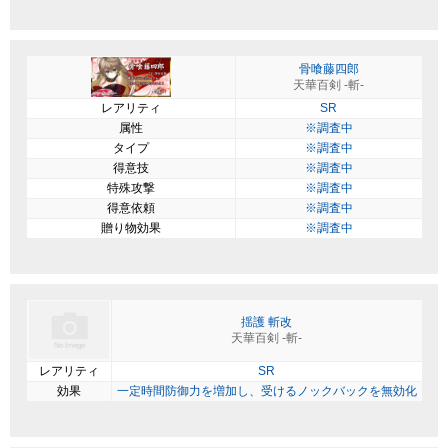
骨喰藤四郎
天華百剣 -斬-
レアリティ
SR
属性
※調査中
タイプ
※調査中
得意技
※調査中
特殊攻撃
※調査中
得意依頼
※調査中
贈り物効果
※調査中
揺護 斬改
天華百剣 -斬-
レアリティ
SR
効果
一定時間防御力を増加し、受けるノックバックを無効化