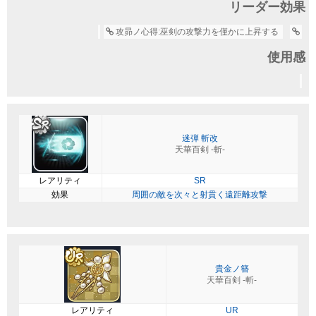
リーダー効果
攻昴ノ心得:巫剣の攻撃力を僅かに上昇する
使用感
迷弾 斬改
天華百剣 -斬-
レアリティ
SR
効果
周囲の敵を次々と射貫く遠距離攻撃
貴金ノ簪
天華百剣 -斬-
レアリティ
UR