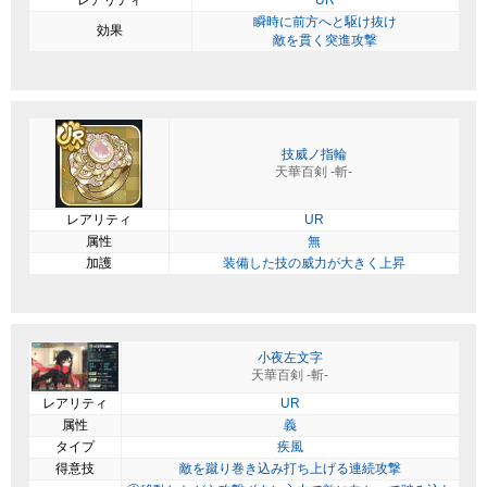
瞬時に前方へと駆け抜け
効果
敵を貫く突進攻撃
技威ノ指輪
天華百剣 -斬-
レアリティ
UR
属性
無
加護
装備した技の威力が大きく上昇
小夜左文字
天華百剣 -斬-
レアリティ
UR
属性
義
タイプ
疾風
得意技
敵を蹴り巻き込み打ち上げる連続攻撃