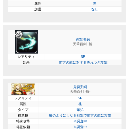
属性
無
加護
なし
震撃 斬改
天華百剣 -斬-
レアリティ
SR
効果
前方の敵に対する痺れつき攻撃
鬼切安綱
天華百剣 -斬-
レアリティ
SR
属性
礼
タイプ
薙払
得意技
鞭のようにしなる剣撃で前方の敵に攻撃
特殊攻撃
※調査中
得意依頼
※調査中