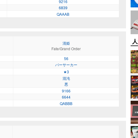
9216
6839
QAAAB
人
清姫
Fate/Grand Order
56
バーサーカー
★3
混沌
悪
9166
6644
QABBB