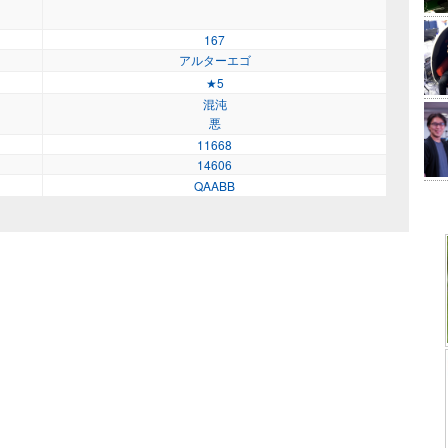
167
アルターエゴ
★5
混沌
悪
11668
14606
QAABB