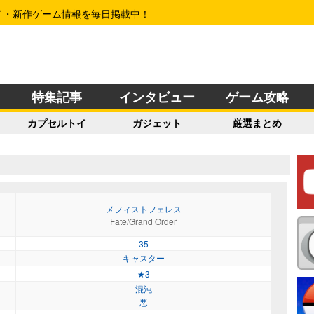
イ・新作ゲーム情報を毎日掲載中！
特集記事
インタビュー
ゲーム攻略
カプセルトイ
ガジェット
厳選まとめ
メフィストフェレス
Fate/Grand Order
35
キャスター
★3
混沌
悪