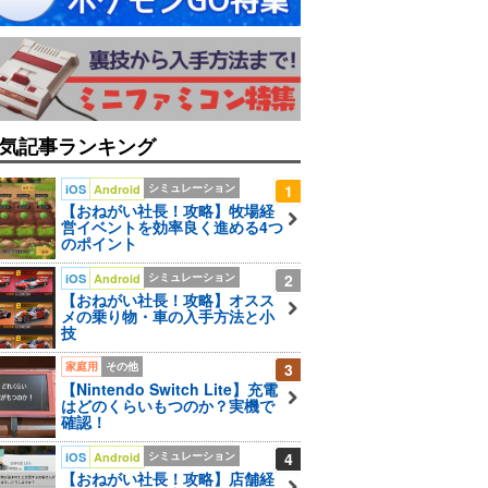
気記事ランキング
シミュレーション
1
iOS
Android
【おねがい社長！攻略】牧場経
営イベントを効率良く進める4つ
のポイント
シミュレーション
2
iOS
Android
【おねがい社長！攻略】オスス
メの乗り物・車の入手方法と小
技
家庭用
その他
3
【Nintendo Switch Lite】充電
はどのくらいもつのか？実機で
確認！
シミュレーション
4
iOS
Android
【おねがい社長！攻略】店舗経