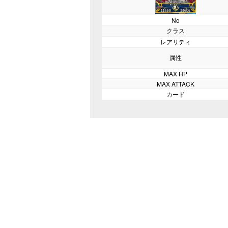
No
クラス
レアリティ
属性
MAX HP
MAX ATTACK
カード