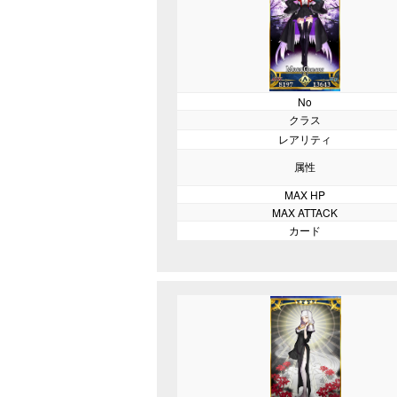
No
クラス
レアリティ
属性
MAX HP
MAX ATTACK
カード