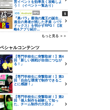
営イベントを効率良く攻略しよ
う！（イベント一覧あり）
RPG
5
iOS
Android
『勇パラ』最強の魔王の誕生…
過去の勇者が残した矛盾（パラ
ドックス）を明かすRPG！【攻
略&アプリ紹介...
もっと見る ＞＞
ペシャルコンテンツ
【専門学校生に突撃取材！】第4
回「新しい挑戦が自信につなが
る！」
【専門学校生に突撃取材！】第3
回「自由な環境で制作できるこ
とに感謝！」
【専門学校生に突撃取材！】第2
回「個人制作を経験して知っ
た、チーム制作の大切さ」