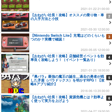
2021-01-22 21:00:00
【おねがい社長！攻略】オススメの乗り物・車
2
の入手方法と小技
2021-03-30 12:00:00
【Nintendo Switch Lite】充電はどのくらいも
3
つのか？実機で確認！
2020-05-05 12:00:00
【おねがい社長！攻略】店舗経営イベントを効
4
率良く攻略しよう！（イベント一覧あり）
2021-01-25 18:00:00
『勇パラ』最強の魔王の誕生…過去の勇者が残
5
した矛盾（パラドックス）を明かすRPG！【攻
略&アプリ紹介】
2016-06-13 20:30:00
【おねがい社長！攻略】資源危機とは？効率よ
6
く使って実力を上げよう
2021-04-27 19:00:00