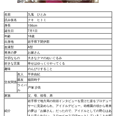
名前
九鬼 ひとみ
読み仮名
クキ ヒトミ
身長
156cm
誕生日
7月1日
年齢
18歳
出身地
岩手県下閉伊郡
血液型
A型
将来の夢
お嫁さん
大切なもの
大きなクマのぬいぐるみ
好きな言葉
幸せはゆっくりやってくる
趣味
のんびりすること
友人
平井由紀
親友
猫田時子
交友関係
ライバ
戸塚 沙良
ル
家族
父、母、祖母、弟
岩手県で地方局の街頭インタビューを受けた姿をプロデュー
サーに見染められ、アイドルデビュー。幼稚園の頃から将来
紹介
の夢は「お嫁さん」だったので、アイドルとしての野心はあ
まり見られない。スローペースでぽーっとしていることが多