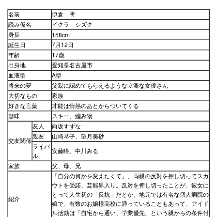
名前
伊倉 雫
読み仮名
イクラ シズク
身長
158cm
誕生日
7月12日
年齢
17歳
出身地
愛知県名古屋市
血液型
A型
将来の夢
父親に認めてもらえるような立派な女優さん
大切なもの
家族
好きな言葉
才能は情熱のあとからついてくる
趣味
スキー、編み物
友人
向坂すずな
親友
山崎琴子、望月美砂
交友関係
ライバ
安藤瞳、中川みる
ル
家族
父、母、兄
「自分の何かを変えたくて」、両親の反対を押し切ってスカ
ウトを受諾、芸能界入り。反対を押し切ったことが、彼女に
とって人生初の「反抗」だとか。地元では有名な個人病院の
紹介
娘で、有数のお嬢様高校に通っていることもあって、アイド
ル活動は「自宅から通い、学業優先」という親からの条件付