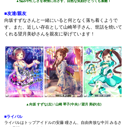
▲悩みや忙しさを表情に出さず、自然な笑顔がとっても素敵！
■友達/親友
向坂すずなさんと一緒にいると何となく落ち着くようで
す。また、近しい存在として山崎琴子さん、世話を焼いて
くれる望月美砂さんを親友に挙げています！
▲向坂 すずな(左) / 山崎 琴子(中央) / 望月 美砂(右)
■ライバル
ライバルはトップアイドルの安藤 瞳さん、自由奔放な中川 みるさ