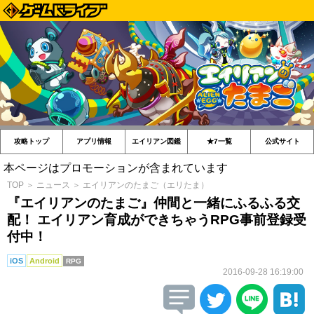
攻略トップ
アプリ情報
エイリアン図鑑
★7一覧
公式サイト
本ページはプロモーションが含まれています
TOP
＞
ニュース
＞
エイリアンのたまご（エリたま）
『エイリアンのたまご』仲間と一緒にふるふる交
配！ エイリアン育成ができちゃうRPG事前登録受
付中！
iOS
Android
RPG
2016-09-28 16:19:00