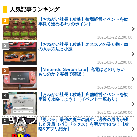
人気記事ランキング
【おねがい社長！攻略】牧場経営イベントを効
1
率良く進める4つのポイント
2021-01-22 21:00:00
【おねがい社長！攻略】オススメの乗り物・車
2
の入手方法と小技
2021-03-30 12:00:00
【Nintendo Switch Lite】充電はどのくらい
3
もつのか？実機で確認！
2020-05-05 12:00:00
【おねがい社長！攻略】店舗経営イベントを効
4
率良く攻略しよう！（イベント一覧あり）
2021-01-25 18:00:00
『勇パラ』最強の魔王の誕生…過去の勇者が残
5
した矛盾（パラドックス）を明かすRPG！【攻
略&アプリ紹介】