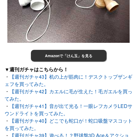
Amazonで「けん玉」を見る
▼週刊ガチャはこちらから！
・
【週刊ガチャ43】机の上が筋肉に！デスクトップザンギ
ェフを買ってみた。
・
【週刊ガチャ42】カエルに毛が生えた！毛ガエルを買っ
てみた。
・
【週刊ガチャ41】音が出て光る！一眼レフカメラLEDサ
ウンドライトを買ってみた。
・
【週刊ガチャ40】どこでも蛇口が！蛇口吸盤マスコット
を買ってみた。
・
【週刊ガチャ39】遊べる！？野球盤3D Ace＆アクショ