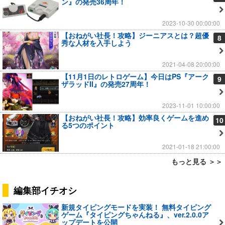
ン』の発売36周年！
2023-10-30 00:00:00
【おねがい社長！攻略】ジーニアスとは？超優
8
秀な人材を入手しよう
2021-04-08 20:00:00
【11月1日のレトロゲーム】今日はPS『アーク
9
ザラッドII』の発売27周年！
2023-11-01 10:00:00
【おねがい社長！攻略】効率良くゲームを進め
10
る5つのポイント
2021-01-18 21:00:00
もっと見る ＞＞
編集部イチオシ
新規タイピングモードを実装！ 無料タイピング
ゲーム『タイピングちゃんねる』、ver.2.0.0ア
ップデートを公開