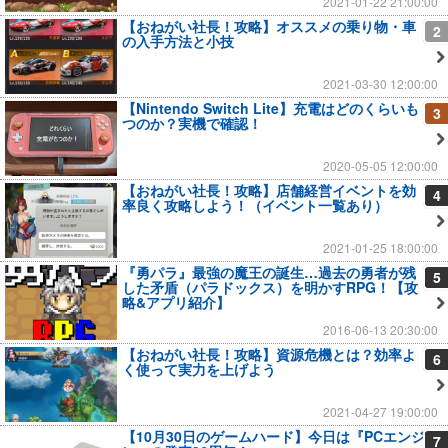
2021-01-22 21:00:00
【おねがい社長！攻略】オススメの乗り物・車
2
の入手方法と小技
2021-03-30 12:00:00
【Nintendo Switch Lite】充電はどのくらいも
3
つのか？実機で確認！
2020-05-05 12:00:00
【おねがい社長！攻略】店舗経営イベントを効
4
率良く攻略しよう！（イベント一覧あり）
2021-01-25 18:00:00
『勇パラ』最強の魔王の誕生…過去の勇者が残
5
した矛盾（パラドックス）を明かすRPG！【攻
略&アプリ紹介】
2016-06-13 20:30:00
【おねがい社長！攻略】資源危機とは？効率よ
6
く使って実力を上げよう
2021-04-27 19:00:00
【10月30日のゲームハード】今日は『PCエンジ
7