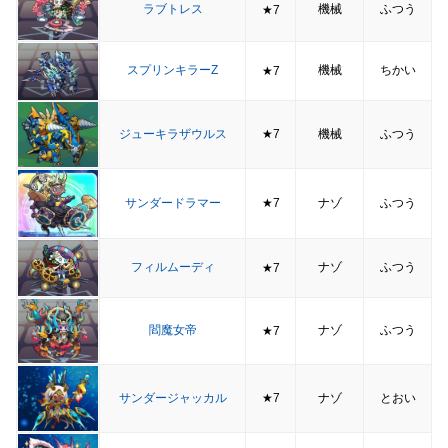
ラブトレス
機械
ふつう
★7
スプリンキラーZ
機械
ちかい
★7
ジューキラザウルス
★7
機械
ふつう
サンダードラマー
★7
ナゾ
ふつう
フィルムーディ
ナゾ
ふつう
★7
閻魔女帝
ナゾ
ふつう
★7
サンダージャッカル
★7
ナゾ
とおい