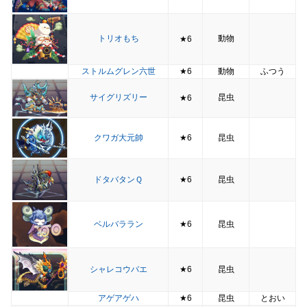
トリオもち
動物
★6
ストルムグレン六世
★6
動物
ふつう
サイグリズリー
昆虫
★6
クワガ大元帥
★6
昆虫
ドタバタンＱ
★6
昆虫
ベルバララン
★6
昆虫
シャレコウバエ
★6
昆虫
アゲアゲハ
★6
昆虫
とおい