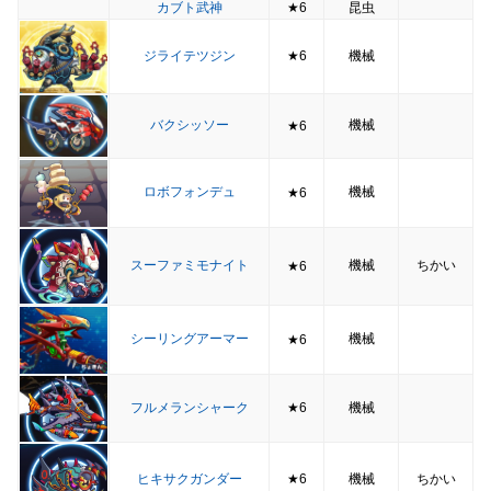
カブト武神
★6
昆虫
ジライテツジン
★6
機械
バクシッソー
機械
★6
ロボフォンデュ
機械
★6
スーファミモナイト
機械
ちかい
★6
シーリングアーマー
機械
★6
フルメランシャーク
★6
機械
ヒキサクガンダー
★6
機械
ちかい