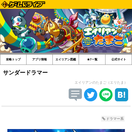
攻略トップ
アプリ情報
エイリアン図鑑
★7一覧
公式サイト
サンダードラマー
エイリアンのたまご（エリたま）
ドラマー系