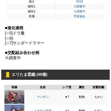
強さ
4410
個性1
※調査中
個性2
※調査中
所属
宇宙連合
■
進化過程
[☆5]ドラ魔
[☆6]-
[☆7]サンダードラマー
■
交配組み合わせ例
※調査中
エリたま図鑑 (46種)
画像
名前
レア度
属性
攻撃距離
マンザン
★7
動物
ちかい
ミオサメ組長
動物
ちかい