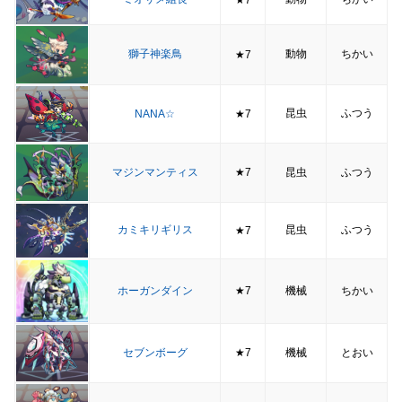
★7
獅子神楽鳥
動物
ちかい
★7
昆虫
ふつう
NANA☆
★7
マジンマンティス
★7
昆虫
ふつう
カミキリギリス
昆虫
ふつう
★7
ホーガンダイン
★7
機械
ちかい
セブンボーグ
★7
機械
とおい