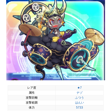
レア度
★7
属性
ナゾ
攻撃距離
ふつう
攻撃範囲
はんい
体力
5733