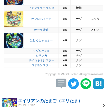
ピャタキラーラムダ
★6
機械
オフロハイーテ
★6
ナゾ
ふつう
オーラ詩吟
★6
ナゾ
とおい
はじめしゃちょー
★6
ナゾ
リゾルバン∞
★6
ナゾ
ミサンガ
★6
ナゾ
サイコキネシスター
★6
ナゾ
コドモンスター
★6
ナゾ
Copyright © PAON DP Inc. All rights reserved.
エイリアンのたまご（エリたま）
PAON DP Inc.