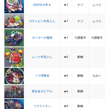
SANTAネ申８
★7
ナゾ
ふつう
ガチャピン年長さん
★7
ナゾ
ふつう
ヨーヨー大魔神
★7
※調査中
※調査中
ムック年長さん
★6
動物
ゾウ理事長
★6
動物
ちかい
硬合金ガビアル
動物
★6
フウライオン
★6
動物