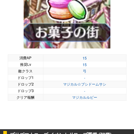
消費AP
15
推奨Lv
15
敵クラス
弓
ドロップ1
-
ドロップ2
マジカル☆ブシドームサシ
ドロップ3
-
クリア報酬
マジカルルビー