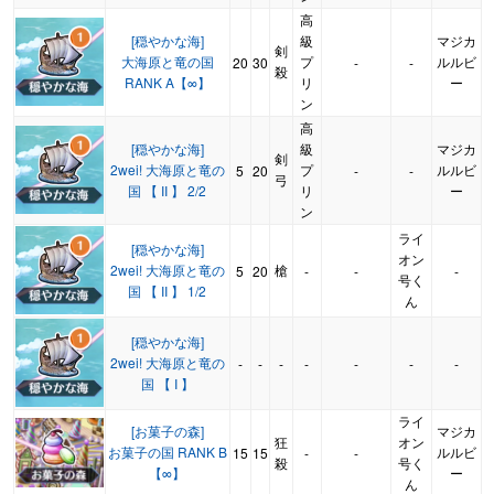
高
[穏やかな海]
級
マジカ
剣
大海原と竜の国
プ
ルルビ
20
30
-
-
殺
RANK A【∞】
リ
ー
ン
高
[穏やかな海]
級
マジカ
剣
2wei! 大海原と竜の
プ
ルルビ
5
20
-
-
弓
国 【 II 】 2/2
リ
ー
ン
ライ
[穏やかな海]
オン
2wei! 大海原と竜の
槍
5
20
-
-
-
号く
国 【 II 】 1/2
ん
[穏やかな海]
2wei! 大海原と竜の
-
-
-
-
-
-
-
国 【 I 】
ライ
[お菓子の森]
マジカ
狂
オン
お菓子の国 RANK B
ルルビ
15
15
-
-
殺
号く
【∞】
ー
ん