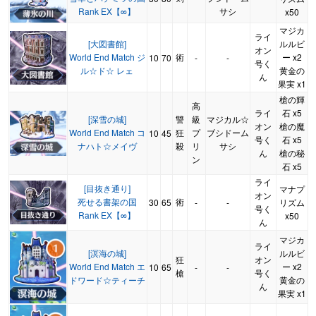
Rank EX【∞】
サシ
x50
マジカ
ライ
[大図書館]
ルルビ
オン
World End Match ジ
術
ー x2
10
70
-
-
号く
ル☆ド☆ レェ
黄金の
ん
果実 x1
槍の輝
高
ライ
石 x5
[深雪の城]
讐
級
マジカル☆
オン
槍の魔
World End Match コ
狂
プ
ブシドーム
10
45
号く
石 x5
ナハト☆メイヴ
殺
リ
サシ
ん
槍の秘
ン
石 x5
ライ
[目抜き通り]
マナプ
オン
死せる書架の国
術
30
65
-
-
リズム
号く
Rank EX【∞】
x50
ん
マジカ
ライ
[溟海の城]
ルルビ
狂
オン
World End Match エ
ー x2
10
65
-
-
槍
号く
ドワード☆ティーチ
黄金の
ん
果実 x1