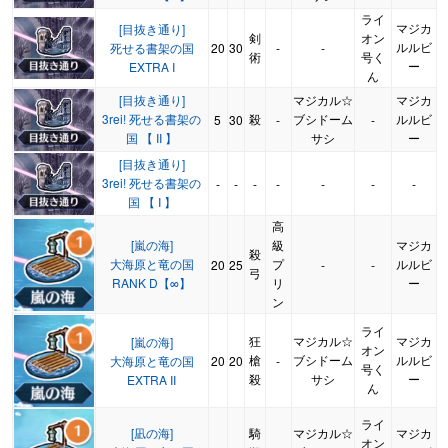
ライ
マジカ
[目抜き通り]
剣
オン
ルルビ
死せる書架の国
20
30
-
-
術
号く
ー
EXTRA I
ん
[目抜き通り]
マジカル☆
マジカ
3rei! 死せる書架の
殺
ブシドーム
ルルビ
5
30
-
-
国 【 II 】
サシ
ー
[目抜き通り]
3rei! 死せる書架の
-
-
-
-
-
-
-
国 【 I 】
高
[嵐の海]
級
マジカ
殺
大海原と竜の国
プ
ルルビ
20
25
-
-
弓
RANK D【∞】
リ
ー
ン
ライ
狂
マジカル☆
マジカ
[嵐の海]
オン
槍
ブシドーム
ルルビ
大海原と竜の国
20
20
-
号く
殺
サシ
ー
EXTRA II
ん
ライ
[凪の海]
騎
マジカル☆
マジカ
オン