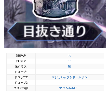
消費AP
20
推奨Lv
35
敵クラス
殺
ドロップ1
-
ドロップ2
マジカル☆ブシドームサシ
ドロップ3
-
クリア報酬
マジカルルビー