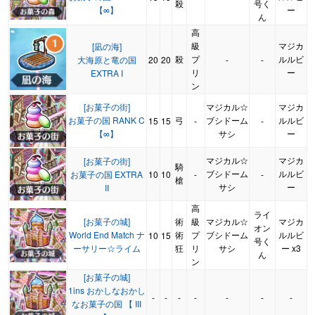
殺
号く
【∞】
ー
ん
高
級
マジカ
[凪の海]
殺
プ
ルルビ
大海原と竜の国
20
20
-
-
リ
ー
EXTRA I
ン
[お菓子の街]
マジカル☆
マジカ
お菓子の国 RANK C
弓
ブシドーム
ルルビ
15
15
-
-
【∞】
サシ
ー
マジカル☆
マジカ
[お菓子の街]
騎
ブシドーム
ルルビ
お菓子の国 EXTRA
10
10
-
-
槍
サシ
ー
II
高
ライ
[お菓子の城]
術
級
マジカル☆
マジカ
オン
World End Match ナ
術
プ
ブシドーム
ルルビ
10
15
号く
ーサリー☆ライム
狂
リ
サシ
ー x3
ん
ン
[お菓子の城]
1ins おかしなおかし
-
-
-
-
-
-
-
なお菓子の国 【 III