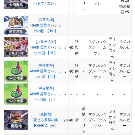
石 x5
ハトマ♀エレナ
リ
サシ
術の秘
ン
石 x5
[深雪の城]
4ier!!! 雪華とハチミ
-
-
-
-
-
-
-
ツの国 【 IV 】
ライ
[お菓子の家]
狂
マジカル☆
マジカ
オン
4ier!!! 雪華とハチミ
殺
ブシドーム
ルルビ
5
40
-
号く
ツの国 【 III 】
剣
サシ
ー
ん
ライ
[中立地帯]
狂
マジカル☆
マジカ
オン
4ier!!! 雪華とハチミ
剣
ブシドーム
ルルビ
5
40
-
号く
ツの国 【 II 】
槍
サシ
ー
ん
[中立地帯]
4ier!!! 雪華とハチミ
-
-
-
-
-
-
-
ツの国 【 I 】
高
ライ
[裏路地]
級
マジカル☆
マジカ
オン
死せる書架の国
術
プ
ブシドーム
ルルビ
20
40
号く
RANK A【∞】
リ
サシ
ー
ん
ン