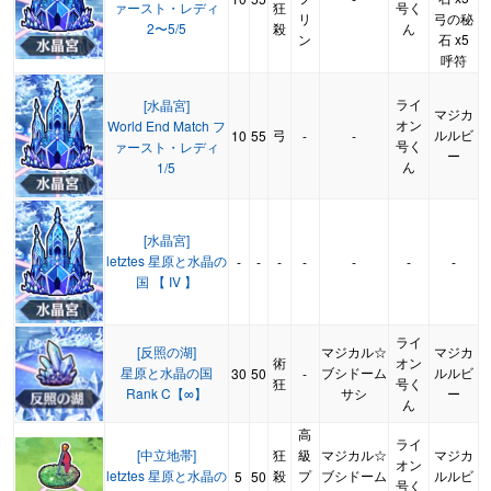
ァースト・レディ
狂
号く
リ
弓の秘
2〜5/5
殺
ん
ン
石 x5
呼符
ライ
[水晶宮]
マジカ
オン
World End Match フ
弓
ルルビ
10
55
-
-
号く
ァースト・レディ
ー
ん
1/5
[水晶宮]
letztes 星原と水晶の
-
-
-
-
-
-
-
国 【 IV 】
ライ
[反照の湖]
マジカル☆
マジカ
術
オン
星原と水晶の国
ブシドーム
ルルビ
30
50
-
狂
号く
Rank C【∞】
サシ
ー
ん
高
ライ
[中立地帯]
狂
級
マジカル☆
マジカ
オン
letztes 星原と水晶の
殺
プ
ブシドーム
ルルビ
5
50
号く