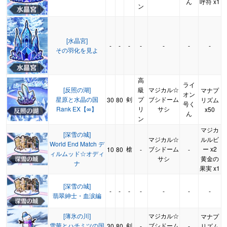
ん
呼符 x1
ン
[水晶宮]
-
-
-
-
-
-
-
その羽化を見よ
高
ライ
[反照の湖]
級
マジカル☆
マナプ
オン
星原と水晶の国
剣
プ
ブシドーム
30
80
リズム
号く
Rank EX【∞】
リ
サシ
x50
ん
ン
マジカ
[深雪の城]
マジカル☆
ルルビ
World End Match デ
槍
ブシドーム
ー x2
10
80
-
-
ィルムッド☆オディ
サシ
黄金の
ナ
果実 x1
[深雪の城]
-
-
-
-
-
-
-
翡翠紳士・血涙編
[薄氷の川]
マジカル☆
マナプ
雪華とハチミツの国
剣
ブシドーム
30
80
-
-
リズム