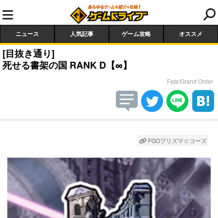
ニュース
人気記事
ゲーム攻略
オススメ
[目抜き通り]
死せる書架の国 RANK D【∞】
Fate/Grand Order
FGOプリズマ☆コーズ