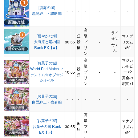
[溟海の城]
-
-
-
-
-
-
-
黒髭紳士・謀略編
高
ライ
[穏やかな海]
狂
級
マナプ
オン
大海原と竜の国
殺
プ
30
65
-
リズム
号く
Rank EX【∞】
槍
リ
x50
ん
ン
高
マジカ
[お菓子の城]
級
ルルビ
World End Match フ
殺
プ
ー x2
10
65
-
-
ァントム☆オブ☆ジ
狂
リ
黄金の
☆オペラ
ン
果実 x1
[お菓子の城]
-
-
-
-
-
-
-
白面紳士・宿命編
高
[お菓子の家]
級
マナプ
術
お菓子の国 Rank
プ
30
65
-
-
リズム
狂
EX【∞】
リ
x50
ン