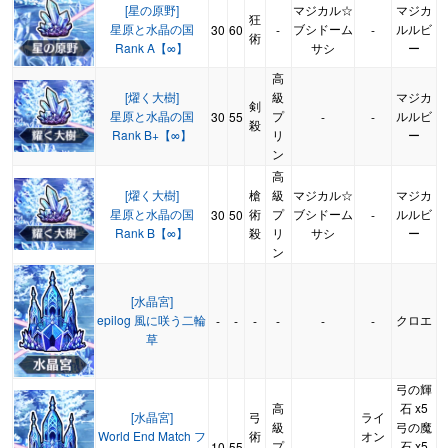
[星の原野]
マジカル☆
マジカ
狂
星原と水晶の国
ブシドーム
ルルビ
30
60
-
-
術
Rank A【∞】
サシ
ー
高
[燿く大樹]
級
マジカ
剣
星原と水晶の国
プ
ルルビ
30
55
-
-
殺
Rank B+【∞】
リ
ー
ン
高
[燿く大樹]
槍
級
マジカル☆
マジカ
星原と水晶の国
術
プ
ブシドーム
ルルビ
30
50
-
Rank B【∞】
殺
リ
サシ
ー
ン
[水晶宮]
epilog 風に咲う二輪
クロエ
-
-
-
-
-
-
草
弓の輝
高
石 x5
[水晶宮]
弓
ライ
級
弓の魔
World End Match フ
術
オン
プ
石 x5
10
55
-