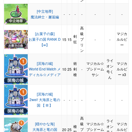
[中立地帯]
-
-
-
-
-
-
-
魔法紳士・邂逅編
高
[お菓子の森]
級
マジカ
剣
お菓子の国 RANK D
プ
ルルビ
15
15
-
-
狂
【∞】
リ
ー
ン
ライ
[溟海の城]
術
マジカル☆
マジカ
オン
World End Match メ
剣
ブシドーム
ルルビ
10
25
-
号く
ディカル☆メディア
槍
サシ
ー x3
ん
[溟海の城]
2wei! 大海原と竜の
-
-
-
-
-
-
-
国 【 III 】
高
ライ
[穏やかな海]
級
マジカル☆
マジカ
槍
オン
大海原と竜の国
プ
ブシドーム
ルルビ
20
25
殺
号く