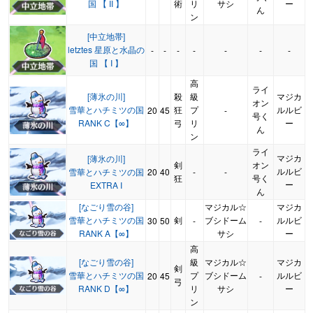
国 【 II 】
術
リ
サシ
ー
ん
ン
[中立地帯]
letztes 星原と水晶の
-
-
-
-
-
-
-
国 【 I 】
高
ライ
[薄氷の川]
殺
級
マジカ
オン
雪華とハチミツの国
狂
プ
ルルビ
20
45
-
号く
RANK C【∞】
弓
リ
ー
ん
ン
ライ
マジカ
[薄氷の川]
剣
オン
ルルビ
雪華とハチミツの国
20
40
-
-
狂
号く
ー
EXTRA I
ん
[なごり雪の谷]
マジカル☆
マジカ
雪華とハチミツの国
剣
ブシドーム
ルルビ
30
50
-
-
RANK A【∞】
サシ
ー
高
[なごり雪の谷]
級
マジカル☆
マジカ
剣
雪華とハチミツの国
プ
ブシドーム
ルルビ
20
45
-
弓
RANK D【∞】
リ
サシ
ー
ン