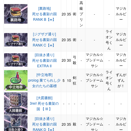
高
[裏路地]
級
マジカ
死せる書架の国
術
プ
ルルビ
20
35
-
-
RANK B【∞】
リ
ー
ン
ライ
[ジグザグ通り]
マジカ
オン
死せる書架の国
術
ルルビ
20
35
-
-
号く
RANK C【∞】
ー
ん
マジカル☆
マジカ
[目抜き通り]
弓
ブシドーム
ルルビ
死せる書架の国
20
30
-
-
殺
サシ
ー
EXTRA II
ライ
[中立地帯]
マジカル☆
ずんが
剣
オン
prolog 棄てられし少
ブシドーム
ずん
5
10
-
狂
号く
女のたちの墓標
サシ
が！
ん
[大図書館]
3rei! 死せる書架の
-
-
-
-
-
-
-
国 【 III 】
[目抜き通り]
マジカル☆
マジカ
死せる書架の国
殺
ブシドーム
ルルビ
20
35
-
-
RANK D【∞】
サシ
ー