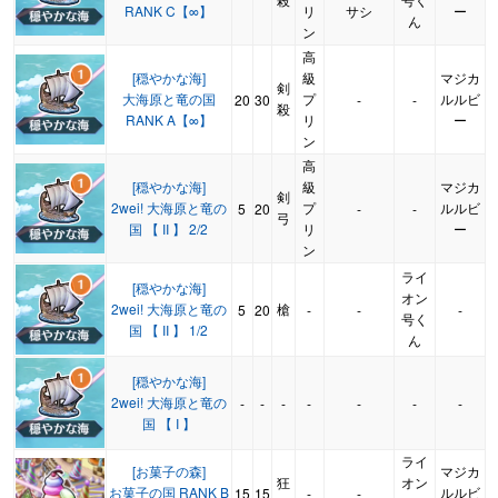
RANK C【∞】
リ
サシ
ー
ん
ン
高
[穏やかな海]
級
マジカ
剣
大海原と竜の国
プ
ルルビ
20
30
-
-
殺
RANK A【∞】
リ
ー
ン
高
[穏やかな海]
級
マジカ
剣
2wei! 大海原と竜の
プ
ルルビ
5
20
-
-
弓
国 【 II 】 2/2
リ
ー
ン
ライ
[穏やかな海]
オン
2wei! 大海原と竜の
槍
5
20
-
-
-
号く
国 【 II 】 1/2
ん
[穏やかな海]
2wei! 大海原と竜の
-
-
-
-
-
-
-
国 【 I 】
ライ
[お菓子の森]
マジカ
狂
オン
お菓子の国 RANK B
ルルビ
15
15
-
-