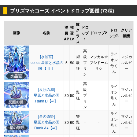
プリズマ☆コーズ イベントドロップ図鑑 (73種)
敵
消
推
ドロ
ク
ドロ
クリア
画像
名前
ドロップ2
費
奨
ップ
ラ
ップ3
報酬
AP
Lv
1
ス
高
ライ
[水晶宮]
術
級
マジカル☆
マジカ
オン
letztes 星原と水晶の
殺
プ
ブシドーム
ルルビ
5
50
号く
国 【 III 】
狂
リ
サシ
ー
ん
ン
高
ライ
[反照の湖]
級
マジカ
殺
オン
星原と水晶の国
プ
ルルビ
30
50
-
狂
号く
Rank D【∞】
リ
ー
ん
ン
ライ
[星の原野]
讐
マジカ
オン
星原と水晶の国
殺
ルルビ
30
60
-
-
号く
Rank A+【∞】
狂
ー
ん