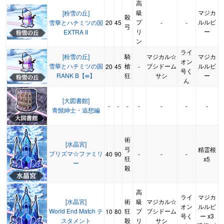
高
級
マジカ
[粉雪の丘]
殺
プ
ルルビ
雪華とハチミツの国
20
45
-
-
弓
リ
ー
EXTRA II
ン
ライ
[粉雪の丘]
騎
マジカル☆
マジカ
オン
雪華とハチミツの国
槍
ブシドーム
ルルビ
20
45
-
号く
RANK B【∞】
狂
サシ
ー
ん
[大図書館]
-
-
-
-
-
-
-
青髭紳士・追想編
術
[水晶宮]
弓
精霊根
プリズマ☆ファミリ
40
90
-
-
-
狂
x5
ー
殺
高
ライ
マジカ
[水晶宮]
術
級
マジカル☆
オン
ルルビ
World End Match テ
狂
プ
ブシドーム
10
80
号く
ー x3
スタメント
殺
リ
サシ