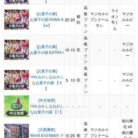
】
高
ライ
[お菓子の家]
級
マジカル☆
マジカ
槍
オン
お菓子の国 RANK A
プ
ブシドーム
ルルビ
20
20
狂
号く
【∞】
リ
サシ
ー
ん
ン
高
級
マジカ
[お菓子の家]
狂
プ
ルルビ
10
10
-
-
お菓子の国 EXTRA I
リ
ー
ン
高
[お菓子の家]
級
マジカ
1ins おかしなおかし
狂
プ
ルルビ
5
10
-
-
なお菓子の国 【 II
リ
ー
】
ン
[中立地帯]
1ins おかしなおかし
-
-
-
-
-
-
-
なお菓子の国 【 I 】
術の輝
高
石 x5
[大図書館]
級
マジカル☆
術の魔
World End Match マ
術
プ
ブシドーム
10
25
-