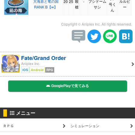
大海原と竜の国
殺
ブシドーム
ルルビ
20
25
-
号く
RANK B【∞】
槍
サシ
ー
ん
Copyright © Aniplex Inc. All rights reserved.
Fate/Grand Order
Aniplex Inc.
iOS
Android
RPG
GooglePlayで見てみる
メニュー
ＲＰＧ
シミュレーション