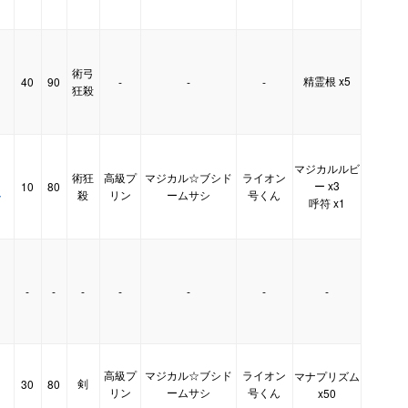
術弓
精霊根 x5
40
90
-
-
-
狂殺
マジカルルビ
術狂
高級プ
マジカル☆ブシド
ライオン
ー x3
10
80
ト
殺
リン
ームサシ
号くん
呼符 x1
-
-
-
-
-
-
-
高級プ
マジカル☆ブシド
ライオン
マナプリズム
剣
30
80
】
リン
ームサシ
号くん
x50