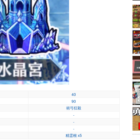
40
90
術弓狂殺
-
-
-
精霊根 x5