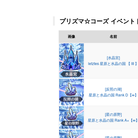
プリズマ☆コーズ イベントド
画像
名前
[水晶宮]
letztes 星原と水晶の国 【 III 
[反照の湖]
星原と水晶の国 Rank D【∞
[星の原野]
星原と水晶の国 Rank A+【∞
[星の原野]