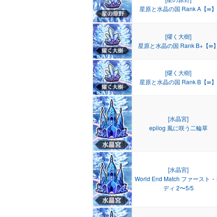
星原と水晶の国 Rank A【∞】
[燿く大樹]
星原と水晶の国 Rank B+【∞
[燿く大樹]
星原と水晶の国 Rank B【∞】
[水晶宮]
epilog 風に咲う二輪草
[水晶宮]
World End Match ファースト
ディ 2〜5/5