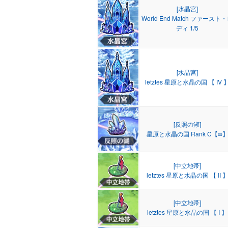
[水晶宮]
World End Match ファースト
ディ 1/5
[水晶宮]
letztes 星原と水晶の国 【 IV 
[反照の湖]
星原と水晶の国 Rank C【∞
[中立地帯]
letztes 星原と水晶の国 【 II 
[中立地帯]
letztes 星原と水晶の国 【 I 】