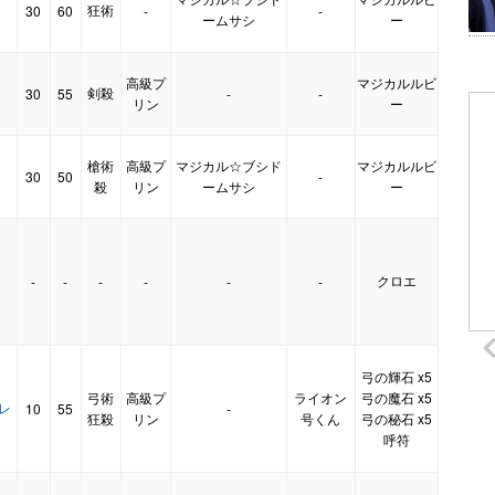
狂術
30
60
-
-
ームサシ
ー
高級プ
マジカルルビ
剣殺
30
55
-
-
】
リン
ー
槍術
高級プ
マジカル☆ブシド
マジカルルビ
30
50
-
殺
リン
ームサシ
ー
クロエ
-
-
-
-
-
-
弓の輝石 x5
弓術
高級プ
ライオン
弓の魔石 x5
・レ
10
55
-
狂殺
リン
号くん
弓の秘石 x5
呼符