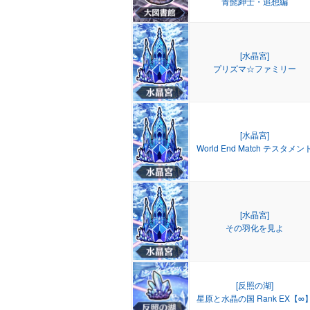
青髭紳士・追想編
[水晶宮]
プリズマ☆ファミリー
[水晶宮]
World End Match テスタメン
[水晶宮]
その羽化を見よ
[反照の湖]
星原と水晶の国 Rank EX【∞