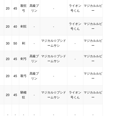
殺狂
高級プ
ライオン
マジカルルビ
20
45
-
弓
リン
号くん
ー
ライオン
マジカルルビ
剣狂
20
40
-
-
号くん
ー
マジカル☆ブシド
マジカルルビ
剣
30
50
-
-
ームサシ
ー
高級プ
マジカル☆ブシド
マジカルルビ
剣弓
20
45
-
リン
ームサシ
ー
高級プ
マジカルルビ
殺弓
20
45
-
-
リン
ー
騎槍
マジカル☆ブシド
ライオン
マジカルルビ
20
45
-
狂
ームサシ
号くん
ー
-
-
-
-
-
-
-