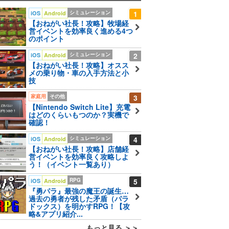
シミュレーション
1
iOS
Android
【おねがい社長！攻略】牧場経
営イベントを効率良く進める4つ
のポイント
シミュレーション
2
iOS
Android
【おねがい社長！攻略】オスス
メの乗り物・車の入手方法と小
技
家庭用
その他
3
【Nintendo Switch Lite】充電
はどのくらいもつのか？実機で
確認！
シミュレーション
4
iOS
Android
【おねがい社長！攻略】店舗経
営イベントを効率良く攻略しよ
う！（イベント一覧あり）
RPG
5
iOS
Android
『勇パラ』最強の魔王の誕生…
過去の勇者が残した矛盾（パラ
ドックス）を明かすRPG！【攻
略&アプリ紹介...
もっと見る ＞＞