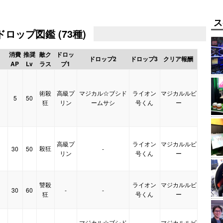
ス
ロップ図鑑 (73種)
消費
推奨
敵ク
ドロッ
ドロップ2
ドロップ3
クリア報酬
AP
Lv
ラス
プ1
術殺
高級プ
マジカル☆ブシド
ライオン
マジカルルビ
5
50
】
狂
リン
ームサシ
号くん
ー
高級プ
ライオン
マジカルルビ
殺狂
30
50
-
】
リン
号くん
ー
讐殺
ライオン
マジカルルビ
30
60
-
-
】
狂
号くん
ー
マジカル☆ブシド
マジカルルビ