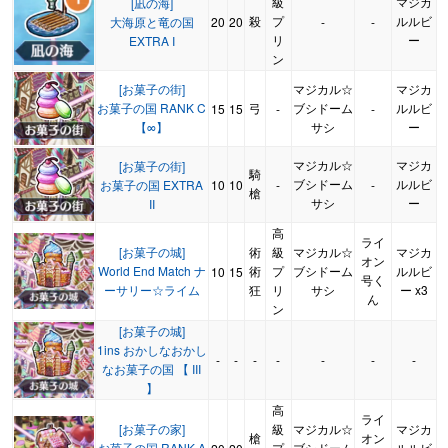
級
マジカ
[凪の海]
殺
プ
ルルビ
大海原と竜の国
20
20
-
-
リ
ー
EXTRA I
ン
[お菓子の街]
マジカル☆
マジカ
お菓子の国 RANK C
弓
ブシドーム
ルルビ
15
15
-
-
【∞】
サシ
ー
マジカル☆
マジカ
[お菓子の街]
騎
ブシドーム
ルルビ
お菓子の国 EXTRA
10
10
-
-
槍
サシ
ー
II
高
ライ
[お菓子の城]
術
級
マジカル☆
マジカ
オン
World End Match ナ
術
プ
ブシドーム
ルルビ
10
15
号く
ーサリー☆ライム
狂
リ
サシ
ー x3
ん
ン
[お菓子の城]
1ins おかしなおかし
-
-
-
-
-
-
-
なお菓子の国 【 III
】
高
ライ
[お菓子の家]
級
マジカル☆
マジカ
槍
オン
お菓子の国 RANK A
プ
ブシドーム
ルルビ