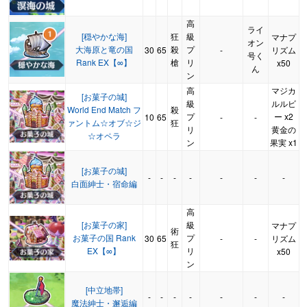
高
ライ
[穏やかな海]
狂
級
マナプ
オン
大海原と竜の国
殺
プ
30
65
-
リズム
号く
Rank EX【∞】
槍
リ
x50
ん
ン
高
マジカ
[お菓子の城]
級
ルルビ
World End Match フ
殺
プ
ー x2
10
65
-
-
ァントム☆オブ☆ジ
狂
リ
黄金の
☆オペラ
ン
果実 x1
[お菓子の城]
-
-
-
-
-
-
-
白面紳士・宿命編
高
[お菓子の家]
級
マナプ
術
お菓子の国 Rank
プ
30
65
-
-
リズム
狂
EX【∞】
リ
x50
ン
[中立地帯]
-
-
-
-
-
-
-
魔法紳士・邂逅編