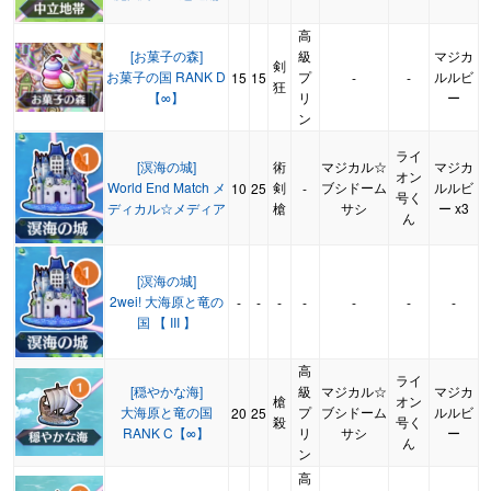
高
[お菓子の森]
級
マジカ
剣
お菓子の国 RANK D
プ
ルルビ
15
15
-
-
狂
【∞】
リ
ー
ン
ライ
[溟海の城]
術
マジカル☆
マジカ
オン
World End Match メ
剣
ブシドーム
ルルビ
10
25
-
号く
ディカル☆メディア
槍
サシ
ー x3
ん
[溟海の城]
2wei! 大海原と竜の
-
-
-
-
-
-
-
国 【 III 】
高
ライ
[穏やかな海]
級
マジカル☆
マジカ
槍
オン
大海原と竜の国
プ
ブシドーム
ルルビ
20
25
殺
号く
RANK C【∞】
リ
サシ
ー
ん
ン
高