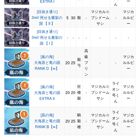
ー
EXTRA I
ん
[目抜き通り]
マジカル☆
マジカ
3rei! 死せる書架の
殺
ブシドーム
ルルビ
5
30
-
-
国 【 II 】
サシ
ー
[目抜き通り]
3rei! 死せる書架の
-
-
-
-
-
-
-
国 【 I 】
高
[嵐の海]
級
マジカ
殺
大海原と竜の国
プ
ルルビ
20
25
-
-
弓
RANK D【∞】
リ
ー
ン
ライ
狂
マジカル☆
マジカ
[嵐の海]
オン
槍
ブシドーム
ルルビ
大海原と竜の国
20
20
-
号く
殺
サシ
ー
EXTRA II
ん
ライ
[凪の海]
騎
マジカル☆
マジカ
オン
大海原と竜の国
殺
ブシドーム
ルルビ
20
25
-
号く
RANK B【∞】
槍
サシ
ー
ん