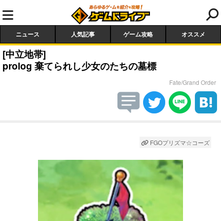
ニュース
人気記事
ゲーム攻略
オススメ
[中立地帯]
prolog 棄てられし少女のたちの墓標
Fate/Grand Order
FGOプリズマ☆コーズ