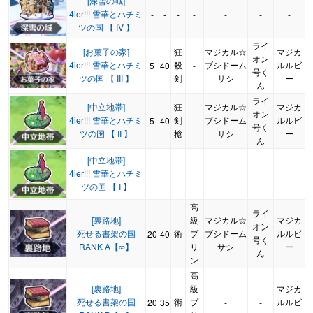
[深雪の城]
4ier!!! 雪華とハチミ
-
-
-
-
-
-
-
ツの国 【 IV 】
ライ
[お菓子の家]
狂
マジカル☆
マジカ
オン
4ier!!! 雪華とハチミ
殺
ブシドーム
ルルビ
5
40
-
号く
ツの国 【 III 】
剣
サシ
ー
ん
ライ
[中立地帯]
狂
マジカル☆
マジカ
オン
4ier!!! 雪華とハチミ
剣
ブシドーム
ルルビ
5
40
-
号く
ツの国 【 II 】
槍
サシ
ー
ん
[中立地帯]
4ier!!! 雪華とハチミ
-
-
-
-
-
-
-
ツの国 【 I 】
高
ライ
[裏路地]
級
マジカル☆
マジカ
オン
死せる書架の国
術
プ
ブシドーム
ルルビ
20
40
号く
RANK A【∞】
リ
サシ
ー
ん
ン
高
[裏路地]
級
マジカ
死せる書架の国
術
プ
ルルビ
20
35
-
-