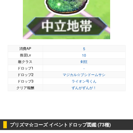
消費AP
5
推奨Lv
10
敵クラス
剣狂
ドロップ1
-
ドロップ2
マジカル☆ブシドームサシ
ドロップ3
ライオン号くん
クリア報酬
ずんがずんが！
プリズマ☆コーズ イベントドロップ図鑑 (73種)