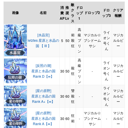
敵
消
推
ドロ
ク
ドロ
クリア
画像
名前
ドロップ2
費
奨
ップ
ラ
ップ3
報酬
AP
Lv
1
ス
高
ライ
[水晶宮]
術
級
マジカル☆
マジカ
オン
letztes 星原と水晶の
殺
プ
ブシドーム
ルルビ
5
50
号く
国 【 III 】
狂
リ
サシ
ー
ん
ン
高
ライ
[反照の湖]
級
マジカ
殺
オン
星原と水晶の国
プ
ルルビ
30
50
-
狂
号く
Rank D【∞】
リ
ー
ん
ン
ライ
[星の原野]
讐
マジカ
オン
星原と水晶の国
殺
ルルビ
30
60
-
-
号く
Rank A+【∞】
狂
ー
ん
[星の原野]
マジカル☆
マジカ
狂
星原と水晶の国
ブシドーム
ルルビ
30
60
-
-
術
Rank A【∞】
サシ
ー