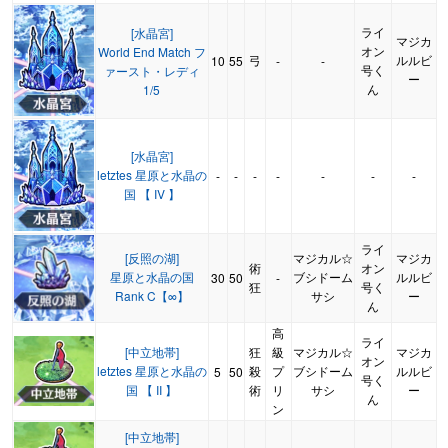
ライ
[水晶宮]
マジカ
オン
World End Match フ
弓
ルルビ
10
55
-
-
号く
ァースト・レディ
ー
ん
1/5
[水晶宮]
letztes 星原と水晶の
-
-
-
-
-
-
-
国 【 IV 】
ライ
[反照の湖]
マジカル☆
マジカ
術
オン
星原と水晶の国
ブシドーム
ルルビ
30
50
-
狂
号く
Rank C【∞】
サシ
ー
ん
高
ライ
[中立地帯]
狂
級
マジカル☆
マジカ
オン
letztes 星原と水晶の
殺
プ
ブシドーム
ルルビ
5
50
号く
国 【 II 】
術
リ
サシ
ー
ん
ン
[中立地帯]