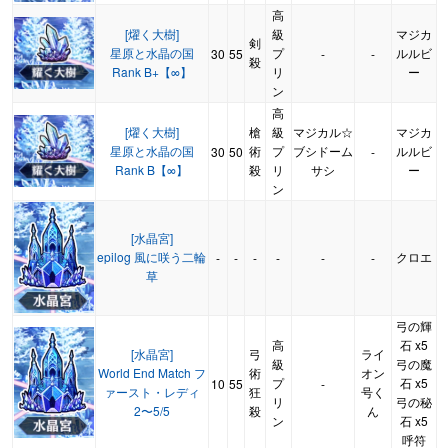
高
[燿く大樹]
級
マジカ
剣
星原と水晶の国
プ
ルルビ
30
55
-
-
殺
Rank B+【∞】
リ
ー
ン
高
[燿く大樹]
槍
級
マジカル☆
マジカ
星原と水晶の国
術
プ
ブシドーム
ルルビ
30
50
-
Rank B【∞】
殺
リ
サシ
ー
ン
[水晶宮]
epilog 風に咲う二輪
クロエ
-
-
-
-
-
-
草
弓の輝
高
石 x5
[水晶宮]
弓
ライ
級
弓の魔
World End Match フ
術
オン
プ
石 x5
10
55
-
ァースト・レディ
狂
号く
リ
弓の秘
2〜5/5
殺
ん
ン
石 x5
呼符