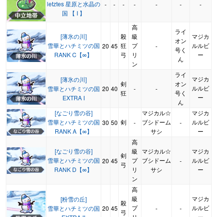
letztes 星原と水晶の
-
-
-
-
-
-
-
国 【 I 】
高
ライ
[薄氷の川]
殺
級
マジカ
オン
雪華とハチミツの国
狂
プ
ルルビ
20
45
-
号く
RANK C【∞】
弓
リ
ー
ん
ン
ライ
マジカ
[薄氷の川]
剣
オン
ルルビ
雪華とハチミツの国
20
40
-
-
狂
号く
ー
EXTRA I
ん
[なごり雪の谷]
マジカル☆
マジカ
雪華とハチミツの国
剣
ブシドーム
ルルビ
30
50
-
-
RANK A【∞】
サシ
ー
高
[なごり雪の谷]
級
マジカル☆
マジカ
剣
雪華とハチミツの国
プ
ブシドーム
ルルビ
20
45
-
弓
RANK D【∞】
リ
サシ
ー
ン
高
級
マジカ
[粉雪の丘]
殺
プ
ルルビ
雪華とハチミツの国
20
45
-
-
弓
リ
ー