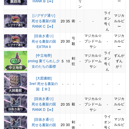
RANK B【∞】
リ
ー
ン
ライ
[ジグザグ通り]
マジカ
オン
死せる書架の国
術
ルルビ
20
35
-
-
号く
RANK C【∞】
ー
ん
マジカル☆
マジカ
[目抜き通り]
弓
ブシドーム
ルルビ
死せる書架の国
20
30
-
-
殺
サシ
ー
EXTRA II
ライ
[中立地帯]
マジカル☆
ずんが
剣
オン
prolog 棄てられし少
ブシドーム
ずん
5
10
-
狂
号く
女のたちの墓標
サシ
が！
ん
[大図書館]
3rei! 死せる書架の
-
-
-
-
-
-
-
国 【 III 】
[目抜き通り]
マジカル☆
マジカ
死せる書架の国
殺
ブシドーム
ルルビ
20
35
-
-
RANK D【∞】
サシ
ー
ライ
マジカ
[目抜き通り]
剣
オン
ルルビ
死せる書架の国
20
30
-
-
術
号く