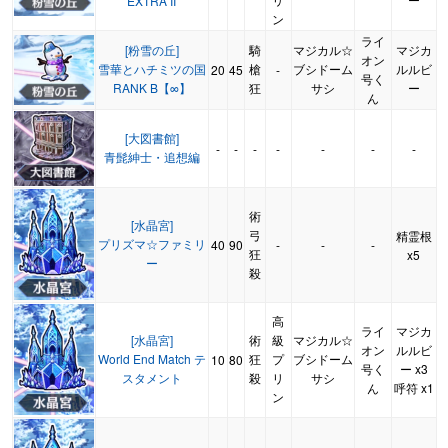
EXTRA II
ン
ライ
[粉雪の丘]
騎
マジカル☆
マジカ
オン
雪華とハチミツの国
槍
ブシドーム
ルルビ
20
45
-
号く
RANK B【∞】
狂
サシ
ー
ん
[大図書館]
-
-
-
-
-
-
-
青髭紳士・追想編
術
[水晶宮]
弓
精霊根
プリズマ☆ファミリ
40
90
-
-
-
狂
x5
ー
殺
高
ライ
マジカ
[水晶宮]
術
級
マジカル☆
オン
ルルビ
World End Match テ
狂
プ
ブシドーム
10
80
号く
ー x3
スタメント
殺
リ
サシ
ん
呼符 x1
ン