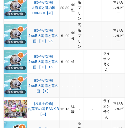
[穏やかな海]
級
マジカ
剣
大海原と竜の国
プ
ルルビ
20
30
-
-
殺
RANK A【∞】
リ
ー
ン
高
[穏やかな海]
級
マジカ
剣
2wei! 大海原と竜の
プ
ルルビ
5
20
-
-
弓
国 【 II 】 2/2
リ
ー
ン
ライ
[穏やかな海]
オン
2wei! 大海原と竜の
槍
5
20
-
-
-
号く
国 【 II 】 1/2
ん
[穏やかな海]
2wei! 大海原と竜の
-
-
-
-
-
-
-
国 【 I 】
ライ
[お菓子の森]
マジカ
狂
オン
お菓子の国 RANK B
ルルビ
15
15
-
-
殺
号く
【∞】
ー
ん
高