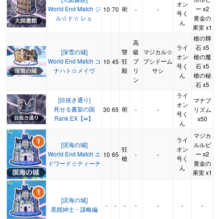
オン
World End Match ジ
術
ー x2
10
70
-
-
号く
ル☆ド☆ レェ
黄金の
ん
果実 x1
槍の輝
高
ライ
石 x5
[深雪の城]
讐
級
マジカル☆
オン
槍の魔
World End Match コ
狂
プ
ブシドーム
10
45
号く
石 x5
ナハト☆メイヴ
殺
リ
サシ
ん
槍の秘
ン
石 x5
ライ
[目抜き通り]
マナプ
オン
死せる書架の国
術
30
65
-
-
リズム
号く
Rank EX【∞】
x50
ん
マジカ
ライ
[溟海の城]
ルルビ
狂
オン
World End Match エ
ー x2
10
65
-
-
槍
号く
ドワード☆ティーチ
黄金の
ん
果実 x1
[溟海の城]
-
-
-
-
-
-
-
黒髭紳士・謀略編