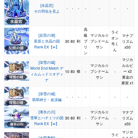
[水晶宮]
-
-
-
-
-
-
-
その羽化を見よ
高
ライ
[反照の湖]
級
マジカル☆
マナプ
オン
星原と水晶の国
剣
プ
ブシドーム
30
80
リズム
号く
Rank EX【∞】
リ
サシ
x50
ん
ン
マジカ
[深雪の城]
マジカル☆
ルルビ
World End Match デ
槍
ブシドーム
ー x2
10
80
-
-
ィルムッド☆オディ
サシ
黄金の
ナ
果実 x1
[深雪の城]
-
-
-
-
-
-
-
翡翠紳士・血涙編
[薄氷の川]
マジカル☆
マナプ
雪華とハチミツの国
剣
ブシドーム
30
80
-
-
リズム
Rank EX【∞】
サシ
x50
マジカ
ライ
[大図書館]
ルルビ