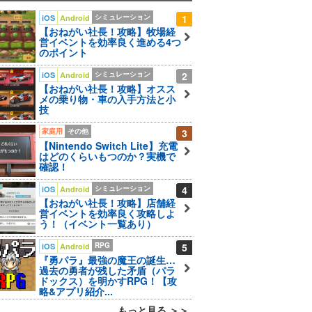
シミュレーション
1
iOS
Android
【おねがい社長！攻略】牧場経
営イベントを効率良く進める4つ
のポイント
シミュレーション
2
iOS
Android
【おねがい社長！攻略】オスス
メの乗り物・車の入手方法と小
技
家庭用
その他
3
【Nintendo Switch Lite】充電
はどのくらいもつのか？実機で
確認！
シミュレーション
4
iOS
Android
【おねがい社長！攻略】店舗経
営イベントを効率良く攻略しよ
う！（イベント一覧あり）
RPG
5
iOS
Android
『勇パラ』最強の魔王の誕生…
過去の勇者が残した矛盾（パラ
ドックス）を明かすRPG！【攻
略&アプリ紹介...
もっと見る ＞＞