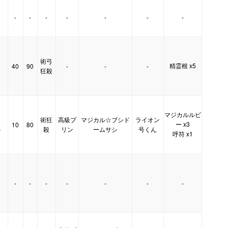
-
-
-
-
-
-
-
術弓
精霊根 x5
40
90
-
-
-
狂殺
マジカルルビ
術狂
高級プ
マジカル☆ブシド
ライオン
ー x3
10
80
ト
殺
リン
ームサシ
号くん
呼符 x1
-
-
-
-
-
-
-