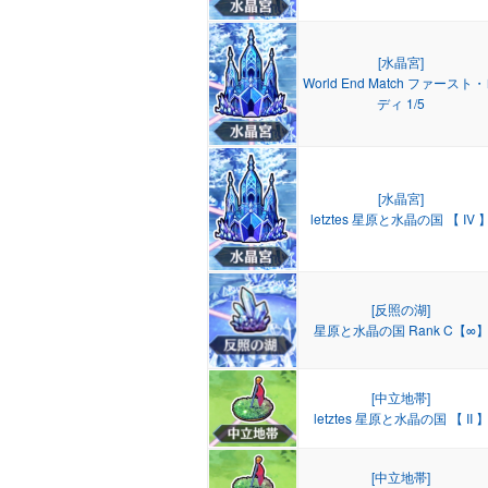
[水晶宮]
World End Match ファースト
ディ 1/5
[水晶宮]
letztes 星原と水晶の国 【 IV 
[反照の湖]
星原と水晶の国 Rank C【∞
[中立地帯]
letztes 星原と水晶の国 【 II 
[中立地帯]