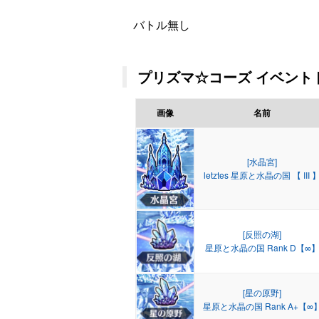
バトル無し
プリズマ☆コーズ イベントド
画像
名前
[水晶宮]
letztes 星原と水晶の国 【 III 
[反照の湖]
星原と水晶の国 Rank D【∞
[星の原野]
星原と水晶の国 Rank A+【∞