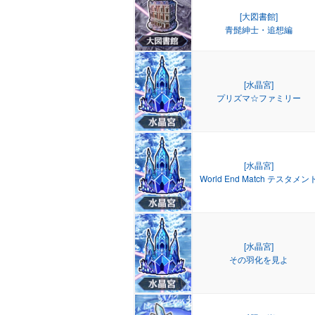
[大図書館]
青髭紳士・追想編
[水晶宮]
プリズマ☆ファミリー
[水晶宮]
World End Match テスタメン
[水晶宮]
その羽化を見よ