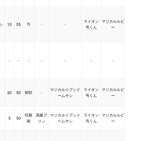
ライオン
マジカルルビ
・レ
弓
10
55
-
-
号くん
ー
-
-
-
-
-
-
-
】
マジカル☆ブシド
ライオン
マジカルルビ
術狂
30
50
-
】
ームサシ
号くん
ー
狂殺
高級プ
マジカル☆ブシド
ライオン
マジカルルビ
5
50
】
術
リン
ームサシ
号くん
ー
-
-
-
-
-
-
-