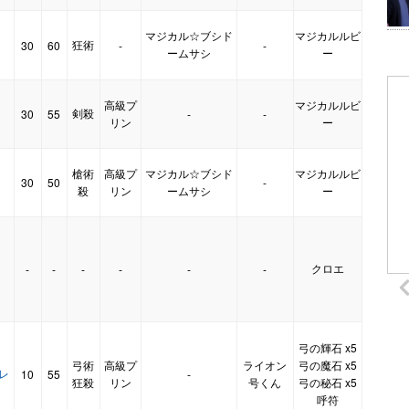
マジカル☆ブシド
マジカルルビ
狂術
30
60
-
-
ームサシ
ー
高級プ
マジカルルビ
剣殺
30
55
-
-
】
リン
ー
槍術
高級プ
マジカル☆ブシド
マジカルルビ
30
50
-
殺
リン
ームサシ
ー
クロエ
-
-
-
-
-
-
弓の輝石 x5
弓術
高級プ
ライオン
弓の魔石 x5
・レ
10
55
-
狂殺
リン
号くん
弓の秘石 x5
呼符