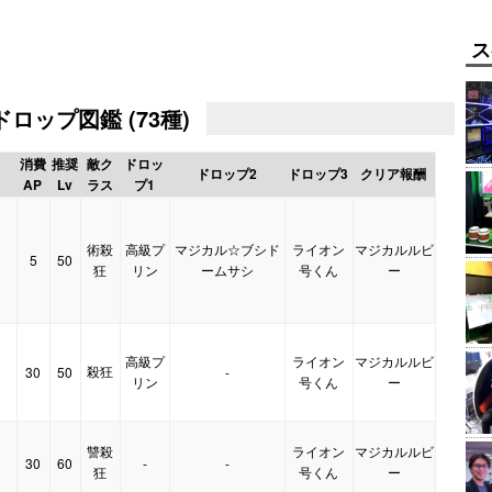
ス
ロップ図鑑 (73種)
消費
推奨
敵ク
ドロッ
ドロップ2
ドロップ3
クリア報酬
AP
Lv
ラス
プ1
術殺
高級プ
マジカル☆ブシド
ライオン
マジカルルビ
5
50
】
狂
リン
ームサシ
号くん
ー
高級プ
ライオン
マジカルルビ
殺狂
30
50
-
】
リン
号くん
ー
讐殺
ライオン
マジカルルビ
30
60
-
-
】
狂
号くん
ー