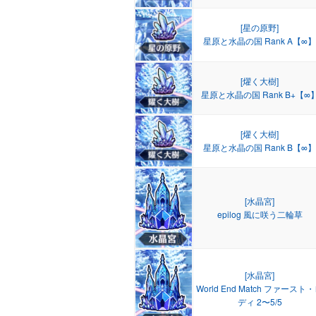
[星の原野]
星原と水晶の国 Rank A【∞】
[燿く大樹]
星原と水晶の国 Rank B+【∞
[燿く大樹]
星原と水晶の国 Rank B【∞】
[水晶宮]
epilog 風に咲う二輪草
[水晶宮]
World End Match ファースト
ディ 2〜5/5