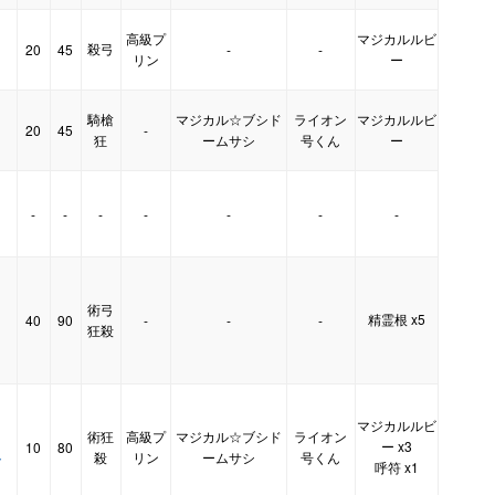
高級プ
マジカルルビ
殺弓
20
45
-
-
リン
ー
騎槍
マジカル☆ブシド
ライオン
マジカルルビ
20
45
-
狂
ームサシ
号くん
ー
-
-
-
-
-
-
-
術弓
精霊根 x5
40
90
-
-
-
狂殺
マジカルルビ
術狂
高級プ
マジカル☆ブシド
ライオン
ー x3
10
80
ト
殺
リン
ームサシ
号くん
呼符 x1