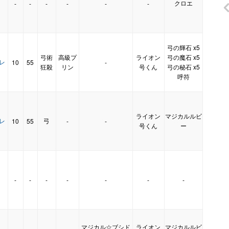
クロエ
-
-
-
-
-
-
弓の輝石 x5
弓術
高級プ
ライオン
弓の魔石 x5
・レ
10
55
-
狂殺
リン
号くん
弓の秘石 x5
呼符
ライオン
マジカルルビ
・レ
弓
10
55
-
-
号くん
ー
-
-
-
-
-
-
-
】
マジカル☆ブシド
ライオン
マジカルルビ