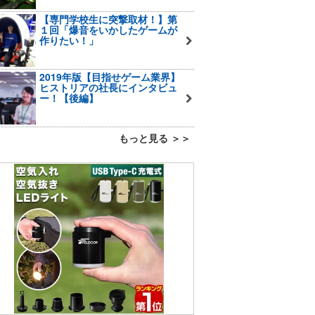
【専門学校生に突撃取材！】第
１回「爆音をいかしたゲームが
作りたい！」
2019年版【目指せゲーム業界】
ヒストリアの社長にインタビュ
ー！【後編】
もっと見る ＞＞