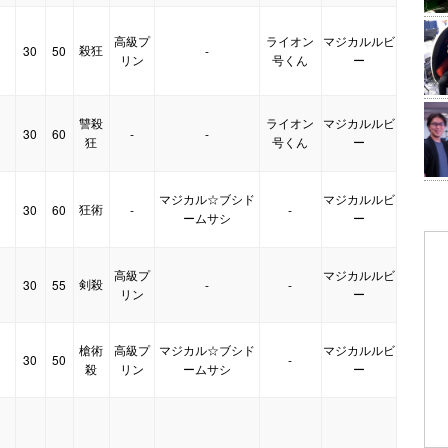
高級プ
ライオン
マジカルルビ
殺狂
30
50
-
】
リン
号くん
ー
讐殺
ライオン
マジカルルビ
30
60
-
-
】
狂
号くん
ー
マジカル☆ブシド
マジカルルビ
狂術
30
60
-
-
ームサシ
ー
高級プ
マジカルルビ
剣殺
30
55
-
-
】
リン
ー
槍術
高級プ
マジカル☆ブシド
マジカルルビ
30
50
-
殺
リン
ームサシ
ー