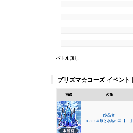
バトル無し
プリズマ☆コーズ イベントド
画像
名前
[水晶宮]
letztes 星原と水晶の国 【 III 