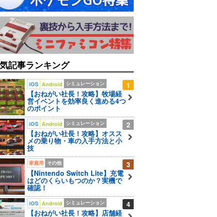
気記事ランキング
シミュレーション
1
iOS
Android
【おねがい社長！攻略】牧場経
営イベントを効率良く進める4つ
のポイント
シミュレーション
2
iOS
Android
【おねがい社長！攻略】オスス
メの乗り物・車の入手方法と小
技
家庭用
その他
3
【Nintendo Switch Lite】充電
はどのくらいもつのか？実機で
確認！
シミュレーション
4
iOS
Android
【おねがい社長！攻略】店舗経