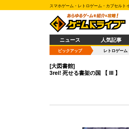
スマホゲーム・レトロゲーム・カプセルト
ニュース
人気記事
ピックアップ
レトロゲーム
[大図書館]
3rei! 死せる書架の国 【 III 】