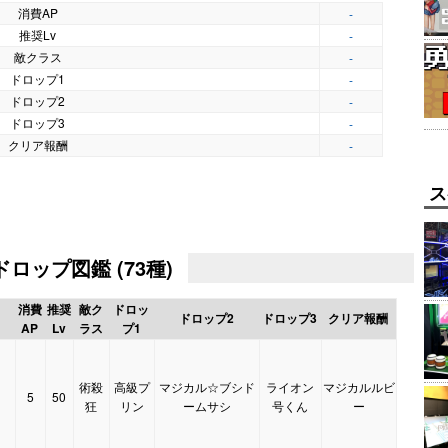
消費AP
-
推奨Lv
-
敵クラス
-
ドロップ1
-
ドロップ2
-
ドロップ3
-
クリア報酬
-
ス
ロップ図鑑 (73種)
消費
推奨
敵ク
ドロッ
ドロップ2
ドロップ3
クリア報酬
AP
Lv
ラス
プ1
術殺
高級プ
マジカル☆ブシド
ライオン
マジカルルビ
5
50
】
狂
リン
ームサシ
号くん
ー