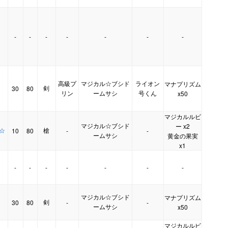
-
-
-
-
-
-
-
高級プ
マジカル☆ブシド
ライオン
マナプリズム
剣
30
80
】
リン
ームサシ
号くん
x50
マジカルルビ
マジカル☆ブシド
ー x2
ド☆
槍
10
80
-
-
ームサシ
黄金の果実
x1
-
-
-
-
-
-
-
マジカル☆ブシド
マナプリズム
剣
30
80
-
-
ームサシ
x50
マジカルルビ