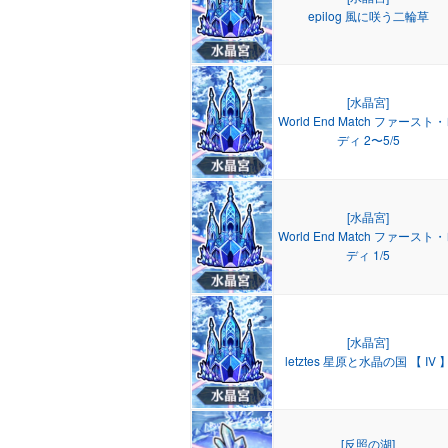
epilog 風に咲う二輪草
[水晶宮]
World End Match ファースト
ディ 2〜5/5
[水晶宮]
World End Match ファースト
ディ 1/5
[水晶宮]
letztes 星原と水晶の国 【 IV 
[反照の湖]