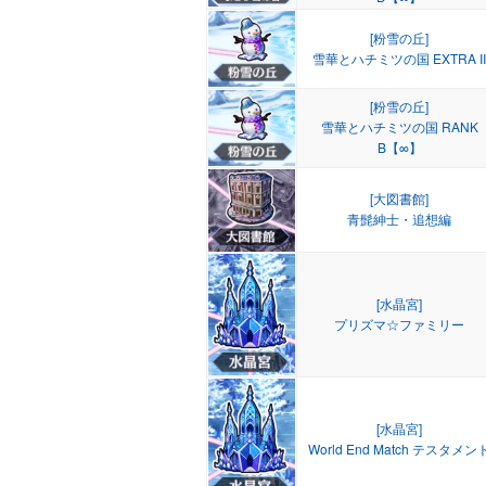
[粉雪の丘]
雪華とハチミツの国 EXTRA II
[粉雪の丘]
雪華とハチミツの国 RANK
B【∞】
[大図書館]
青髭紳士・追想編
[水晶宮]
プリズマ☆ファミリー
[水晶宮]
World End Match テスタメン