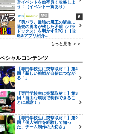
営イベントを効率良く攻略しよ
う！（イベント一覧あり）
RPG
5
iOS
Android
『勇パラ』最強の魔王の誕生…
過去の勇者が残した矛盾（パラ
ドックス）を明かすRPG！【攻
略&アプリ紹介...
もっと見る ＞＞
ペシャルコンテンツ
【専門学校生に突撃取材！】第4
回「新しい挑戦が自信につなが
る！」
【専門学校生に突撃取材！】第3
回「自由な環境で制作できるこ
とに感謝！」
【専門学校生に突撃取材！】第2
回「個人制作を経験して知っ
た、チーム制作の大切さ」