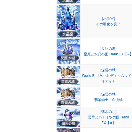
[水晶宮]
その羽化を見よ
[反照の湖]
星原と水晶の国 Rank EX【∞
[深雪の城]
World End Match ディルムッ
オディナ
[深雪の城]
翡翠紳士・血涙編
[薄氷の川]
雪華とハチミツの国 Rank
EX【∞】