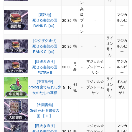
ン
高
[裏路地]
級
マジカ
死せる書架の国
術
プ
ルルビ
20
35
-
-
RANK B【∞】
リ
ー
ン
ライ
[ジグザグ通り]
マジカ
オン
死せる書架の国
術
ルルビ
20
35
-
-
号く
RANK C【∞】
ー
ん
マジカル☆
マジカ
[目抜き通り]
弓
ブシドーム
ルルビ
死せる書架の国
20
30
-
-
殺
サシ
ー
EXTRA II
ライ
[中立地帯]
マジカル☆
ずんが
剣
オン
prolog 棄てられし少
ブシドーム
ずん
5
10
-
狂
号く
女のたちの墓標
サシ
が！
ん
[大図書館]
3rei! 死せる書架の
-
-
-
-
-
-
-
国 【 III 】
[目抜き通り]
マジカル☆
マジカ
死せる書架の国
殺
ブシドーム
ルルビ
20
35
-
-