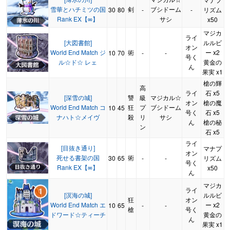
雪華とハチミツの国
剣
ブシドーム
30
80
-
-
リズム
Rank EX【∞】
サシ
x50
マジカ
ライ
[大図書館]
ルルビ
オン
World End Match ジ
術
ー x2
10
70
-
-
号く
ル☆ド☆ レェ
黄金の
ん
果実 x1
槍の輝
高
ライ
石 x5
[深雪の城]
讐
級
マジカル☆
オン
槍の魔
World End Match コ
狂
プ
ブシドーム
10
45
号く
石 x5
ナハト☆メイヴ
殺
リ
サシ
ん
槍の秘
ン
石 x5
ライ
[目抜き通り]
マナプ
オン
死せる書架の国
術
30
65
-
-
リズム
号く
Rank EX【∞】
x50
ん
マジカ
ライ
[溟海の城]
ルルビ
狂
オン
World End Match エ
ー x2
10
65
-
-
槍
号く
ドワード☆ティーチ
黄金の
ん
果実 x1