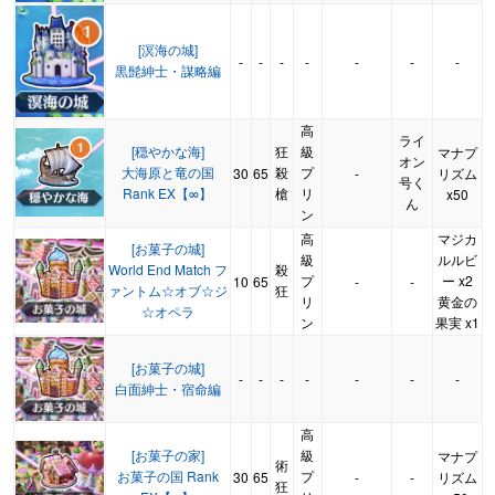
[溟海の城]
-
-
-
-
-
-
-
黒髭紳士・謀略編
高
ライ
[穏やかな海]
狂
級
マナプ
オン
大海原と竜の国
殺
プ
30
65
-
リズム
号く
Rank EX【∞】
槍
リ
x50
ん
ン
高
マジカ
[お菓子の城]
級
ルルビ
World End Match フ
殺
プ
ー x2
10
65
-
-
ァントム☆オブ☆ジ
狂
リ
黄金の
☆オペラ
ン
果実 x1
[お菓子の城]
-
-
-
-
-
-
-
白面紳士・宿命編
高
[お菓子の家]
級
マナプ
術
お菓子の国 Rank
プ
30
65
-
-
リズム
狂