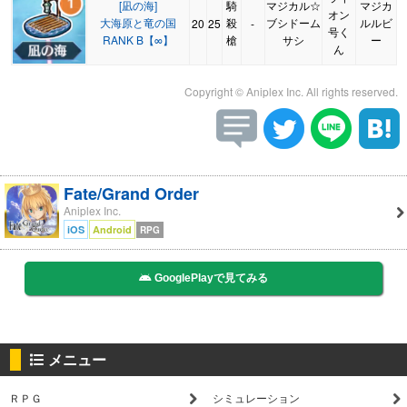
[凪の海]
騎
マジカル☆
マジカ
オン
大海原と竜の国
殺
ブシドーム
ルルビ
20
25
-
号く
RANK B【∞】
槍
サシ
ー
ん
Copyright © Aniplex Inc. All rights reserved.
Fate/Grand Order
Aniplex Inc.
iOS
Android
RPG
GooglePlayで見てみる
メニュー
ＲＰＧ
シミュレーション