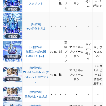
号く
ー x3
スタメント
殺
リ
サシ
ん
呼符 x1
ン
[水晶宮]
-
-
-
-
-
-
-
その羽化を見よ
高
ライ
[反照の湖]
級
マジカル☆
マナプ
オン
星原と水晶の国
剣
プ
ブシドーム
30
80
リズム
号く
Rank EX【∞】
リ
サシ
x50
ん
ン
マジカ
[深雪の城]
マジカル☆
ルルビ
World End Match デ
槍
ブシドーム
ー x2
10
80
-
-
ィルムッド☆オディ
サシ
黄金の
ナ
果実 x1
[深雪の城]
-
-
-
-
-
-
-
翡翠紳士・血涙編
[薄氷の川]
マジカル☆
マナプ