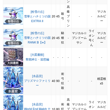
ン
高
級
マジカ
[粉雪の丘]
殺
プ
ルルビ
雪華とハチミツの国
20
45
-
-
弓
リ
ー
EXTRA II
ン
ライ
[粉雪の丘]
騎
マジカル☆
マジカ
オン
雪華とハチミツの国
槍
ブシドーム
ルルビ
20
45
-
号く
RANK B【∞】
狂
サシ
ー
ん
[大図書館]
-
-
-
-
-
-
-
青髭紳士・追想編
術
[水晶宮]
弓
精霊根
プリズマ☆ファミリ
40
90
-
-
-
狂
x5
ー
殺
高
ライ
マジカ
[水晶宮]
術
級
マジカル☆
オン
ルルビ
World End Match テ
狂
プ
ブシドーム
10
80