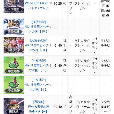
術の魔
World End Match マ
術
プ
ブシドーム
10
25
-
石 x5
ハトマ♀エレナ
リ
サシ
術の秘
ン
石 x5
[深雪の城]
4ier!!! 雪華とハチミ
-
-
-
-
-
-
-
ツの国 【 IV 】
ライ
[お菓子の家]
狂
マジカル☆
マジカ
オン
4ier!!! 雪華とハチミ
殺
ブシドーム
ルルビ
5
40
-
号く
ツの国 【 III 】
剣
サシ
ー
ん
ライ
[中立地帯]
狂
マジカル☆
マジカ
オン
4ier!!! 雪華とハチミ
剣
ブシドーム
ルルビ
5
40
-
号く
ツの国 【 II 】
槍
サシ
ー
ん
[中立地帯]
4ier!!! 雪華とハチミ
-
-
-
-
-
-
-
ツの国 【 I 】
高
ライ
[裏路地]
級
マジカル☆
マジカ
オン
死せる書架の国
術
プ
ブシドーム
ルルビ
20
40
号く
RANK A【∞】
リ
サシ
ー
ん