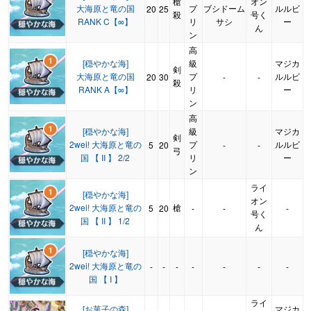
槍
オン
大海原と竜の国
プ
ブシドーム
ルルビ
20
25
殺
号く
RANK C【∞】
リ
サシ
ー
ん
ン
高
[穏やかな海]
級
マジカ
剣
大海原と竜の国
プ
ルルビ
20
30
-
-
殺
RANK A【∞】
リ
ー
ン
高
[穏やかな海]
級
マジカ
剣
2wei! 大海原と竜の
プ
ルルビ
5
20
-
-
弓
国 【 II 】 2/2
リ
ー
ン
ライ
[穏やかな海]
オン
2wei! 大海原と竜の
槍
5
20
-
-
-
号く
国 【 II 】 1/2
ん
[穏やかな海]
2wei! 大海原と竜の
-
-
-
-
-
-
-
国 【 I 】
ライ
[お菓子の森]
マジカ