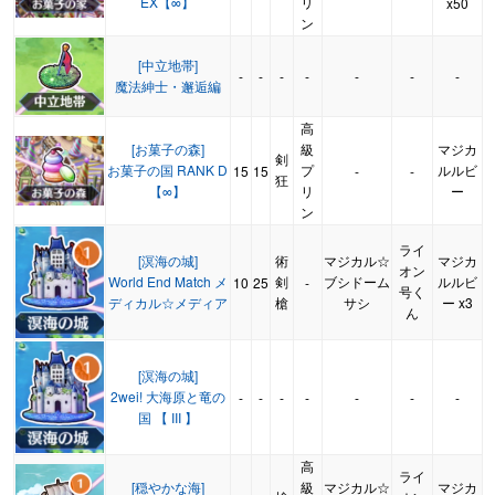
EX【∞】
リ
x50
ン
[中立地帯]
-
-
-
-
-
-
-
魔法紳士・邂逅編
高
[お菓子の森]
級
マジカ
剣
お菓子の国 RANK D
プ
ルルビ
15
15
-
-
狂
【∞】
リ
ー
ン
ライ
[溟海の城]
術
マジカル☆
マジカ
オン
World End Match メ
剣
ブシドーム
ルルビ
10
25
-
号く
ディカル☆メディア
槍
サシ
ー x3
ん
[溟海の城]
2wei! 大海原と竜の
-
-
-
-
-
-
-
国 【 III 】
高
ライ
[穏やかな海]
級
マジカル☆
マジカ