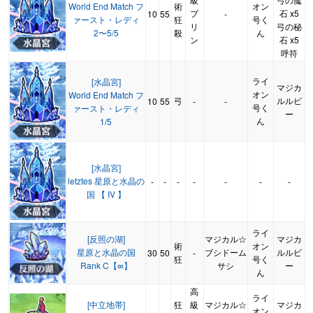
World End Match フ
術
オン
プ
石 x5
10
55
-
ァースト・レディ
狂
号く
リ
弓の秘
2〜5/5
殺
ん
ン
石 x5
呼符
ライ
[水晶宮]
マジカ
オン
World End Match フ
弓
ルルビ
10
55
-
-
号く
ァースト・レディ
ー
ん
1/5
[水晶宮]
letztes 星原と水晶の
-
-
-
-
-
-
-
国 【 IV 】
ライ
[反照の湖]
マジカル☆
マジカ
術
オン
星原と水晶の国
ブシドーム
ルルビ
30
50
-
狂
号く
Rank C【∞】
サシ
ー
ん
高
ライ
[中立地帯]
狂
級
マジカル☆
マジカ
オン