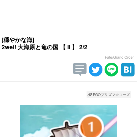
[穏やかな海]
2wei! 大海原と竜の国 【 II 】 2/2
Fate/Grand Order
FGOプリズマ☆コーズ