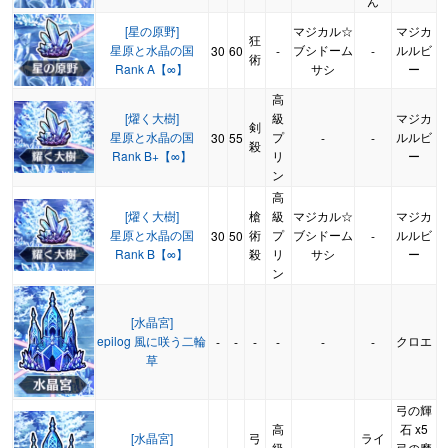
ん
[星の原野]
マジカル☆
マジカ
狂
星原と水晶の国
ブシドーム
ルルビ
30
60
-
-
術
Rank A【∞】
サシ
ー
高
[燿く大樹]
級
マジカ
剣
星原と水晶の国
プ
ルルビ
30
55
-
-
殺
Rank B+【∞】
リ
ー
ン
高
[燿く大樹]
槍
級
マジカル☆
マジカ
星原と水晶の国
術
プ
ブシドーム
ルルビ
30
50
-
Rank B【∞】
殺
リ
サシ
ー
ン
[水晶宮]
epilog 風に咲う二輪
クロエ
-
-
-
-
-
-
草
弓の輝
高
石 x5
[水晶宮]
弓
ライ
級
弓の魔