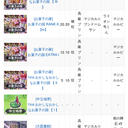
なお菓子の国 【 III
】
高
ライ
[お菓子の家]
級
マジカル☆
マジカ
槍
オン
お菓子の国 RANK A
プ
ブシドーム
ルルビ
20
20
狂
号く
【∞】
リ
サシ
ー
ん
ン
高
級
マジカ
[お菓子の家]
狂
プ
ルルビ
10
10
-
-
お菓子の国 EXTRA I
リ
ー
ン
高
[お菓子の家]
級
マジカ
1ins おかしなおかし
狂
プ
ルルビ
5
10
-
-
なお菓子の国 【 II
リ
ー
】
ン
[中立地帯]
1ins おかしなおかし
-
-
-
-
-
-
-
なお菓子の国 【 I 】
術の輝
高
石 x5
[大図書館]
級
マジカル☆