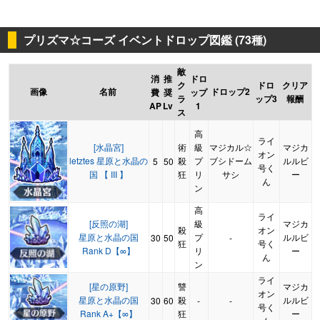
プリズマ☆コーズ イベントドロップ図鑑 (73種)
敵
消
推
ドロ
ク
ドロ
クリア
画像
名前
ドロップ2
費
奨
ップ
ラ
ップ3
報酬
AP
Lv
1
ス
高
ライ
[水晶宮]
術
級
マジカル☆
マジカ
オン
letztes 星原と水晶の
殺
プ
ブシドーム
ルルビ
5
50
号く
国 【 III 】
狂
リ
サシ
ー
ん
ン
高
ライ
[反照の湖]
級
マジカ
殺
オン
星原と水晶の国
プ
ルルビ
30
50
-
狂
号く
Rank D【∞】
リ
ー
ん
ン
ライ
[星の原野]
讐
マジカ
オン
星原と水晶の国
殺
ルルビ
30
60
-
-
号く
Rank A+【∞】
狂
ー