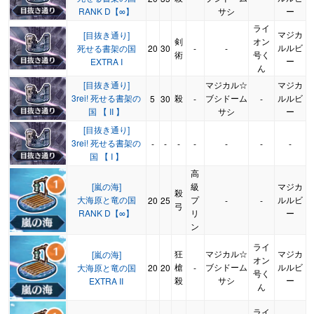
RANK D【∞】
サシ
ー
ライ
マジカ
[目抜き通り]
剣
オン
ルルビ
死せる書架の国
20
30
-
-
術
号く
ー
EXTRA I
ん
[目抜き通り]
マジカル☆
マジカ
3rei! 死せる書架の
殺
ブシドーム
ルルビ
5
30
-
-
国 【 II 】
サシ
ー
[目抜き通り]
3rei! 死せる書架の
-
-
-
-
-
-
-
国 【 I 】
高
[嵐の海]
級
マジカ
殺
大海原と竜の国
プ
ルルビ
20
25
-
-
弓
RANK D【∞】
リ
ー
ン
ライ
狂
マジカル☆
マジカ
[嵐の海]
オン
槍
ブシドーム
ルルビ
大海原と竜の国
20
20
-
号く
殺
サシ
ー
EXTRA II
ん
ライ