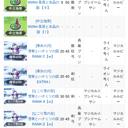
letztes 星原と水晶の
殺
プ
ブシドーム
ルルビ
5
50
号く
国 【 II 】
術
リ
サシ
ー
ん
ン
[中立地帯]
letztes 星原と水晶の
-
-
-
-
-
-
-
国 【 I 】
高
ライ
[薄氷の川]
殺
級
マジカ
オン
雪華とハチミツの国
狂
プ
ルルビ
20
45
-
号く
RANK C【∞】
弓
リ
ー
ん
ン
ライ
マジカ
[薄氷の川]
剣
オン
ルルビ
雪華とハチミツの国
20
40
-
-
狂
号く
ー
EXTRA I
ん
[なごり雪の谷]
マジカル☆
マジカ
雪華とハチミツの国
剣
ブシドーム
ルルビ
30
50
-
-
RANK A【∞】
サシ
ー
高
[なごり雪の谷]
級
マジカル☆
マジカ
剣
雪華とハチミツの国
プ
ブシドーム
ルルビ
20
45
-
弓
RANK D【∞】
リ
サシ
ー