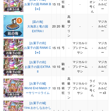
狂
オン
お菓子の国 RANK B
ルルビ
15
15
-
-
殺
号く
【∞】
ー
ん
高
級
マジカ
[凪の海]
殺
プ
ルルビ
大海原と竜の国
20
20
-
-
リ
ー
EXTRA I
ン
[お菓子の街]
マジカル☆
マジカ
お菓子の国 RANK C
弓
ブシドーム
ルルビ
15
15
-
-
【∞】
サシ
ー
マジカル☆
マジカ
[お菓子の街]
騎
ブシドーム
ルルビ
お菓子の国 EXTRA
10
10
-
-
槍
サシ
ー
II
高
ライ
[お菓子の城]
術
級
マジカル☆
マジカ
オン
World End Match ナ
術
プ
ブシドーム
ルルビ
10
15
号く
ーサリー☆ライム
狂
リ
サシ
ー x3
ん
ン
[お菓子の城]
1ins おかしなおかし
-
-
-
-
-
-
-