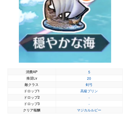
消費AP
5
推奨Lv
20
敵クラス
剣弓
ドロップ1
高級プリン
ドロップ2
-
ドロップ3
-
クリア報酬
マジカルルビー